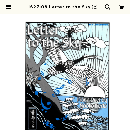
IS27i08 Letter to the Sky（ピア
ノ/池田奈生子/楽譜） | motherear
th