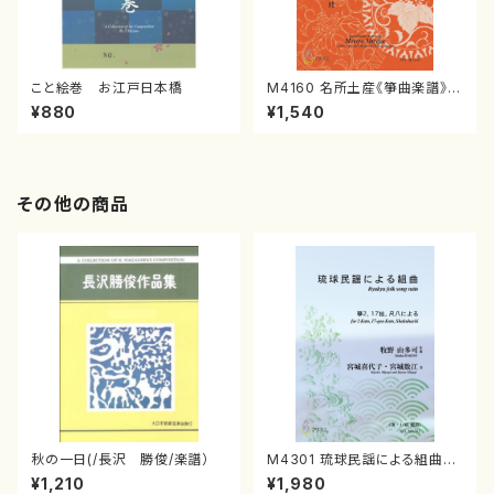
こと絵巻 お江戸日本橋
M4160 名所土産《箏曲楽譜》
（箏/宮城喜代子・宮城数江著・
¥880
¥1,540
宮城宗家監修/箏曲古典楽譜）
その他の商品
秋の一日(/長沢 勝俊/楽譜）
M4301 琉球民謡による組曲
（箏/牧野由多可作曲/宮城喜代
¥1,210
¥1,980
子・宮城数江著/箏曲楽譜）