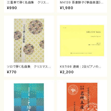
三重奏で弾く名曲集 クリスマ
M4139 吾妻獅子《箏曲楽譜》
スメドレー( 箏2/大平光美 編
（箏/宮城道雄著・宮城宗家監修/
¥990
¥1,980
曲/楽譜）
箏曲古典楽譜）
ソロで弾く名曲集 クリスマス・
K97i98 連禱 : 2台ピアノのた
イブ／恋人がサンタクロース(
めの（2 Pianos / 菊池 幸夫 /
¥770
¥2,200
箏独奏 /大平光美 編曲/楽
楽譜）
譜）