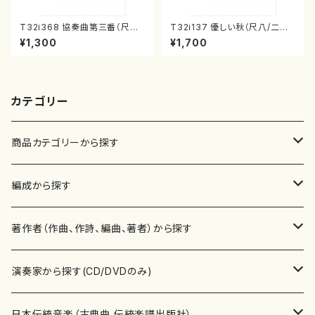
T32i368 協奏曲第三番（尺八/
T32i137 優しい秋（尺八/二代
唯是震一/楽譜）都山流公刊楽譜
山本邦山/尺八/都山式譜）都山
¥1,300
¥1,700
曲番:2073
流公刊楽譜曲番:586
カテゴリー
商品カテゴリーから探す
楽譜
編成から探す
書籍
邦楽器
著作者（作曲、作詩、編曲、著者）から探す
書籍
箏・琴（ソロ）
CD・DVD
合唱
あ行
演奏家から探す(CD/DVDのみ)
テキストブック
箏・琴（合奏）
混声合唱
青木省三(アオキ ショウゾウ)
チケット
歌・声
か行
邦楽（箏、三味線、尺八等）演奏家
日本伝統音楽（古典曲,伝統楽譜出版社）