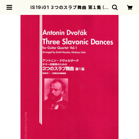
IS19i01 ３つのスラブ舞曲 第１集（ギ
ター/毛塚功一、佐藤弘和/楽譜） | m
otherearth