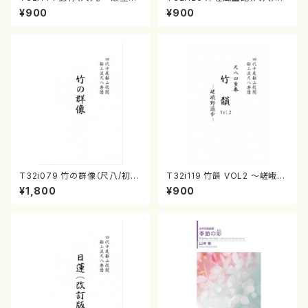
尺八/都山式譜）都山流公刊楽譜
村峰山/尺八/都山式譜）都山流
¥900
¥900
曲番:593
公刊楽譜曲番:575
T32i079 竹の群像（尺八/初代
T32i119 竹韻 VOL2 ～嵯峨野
山本邦山/尺八/都山式譜）都山
遊歩～（尺八/野村峰山/尺八/都
¥1,800
¥900
流公刊楽譜曲番:528
山式譜）都山流公刊楽譜曲番:5
68