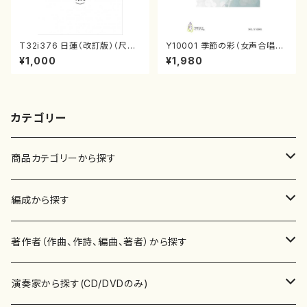
T32i376 日蓮（改訂版）（尺八/
Y10001 季節の彩（女声合唱、
宮城道雄/楽譜）都山流公刊楽譜
ピアノ/山岸徹/楽譜）
¥1,000
¥1,980
曲番:2081
カテゴリー
商品カテゴリーから探す
楽譜
編成から探す
書籍
邦楽器
著作者（作曲、作詩、編曲、著者）から探す
書籍
箏・琴（ソロ）
CD・DVD
合唱
あ行
演奏家から探す(CD/DVDのみ)