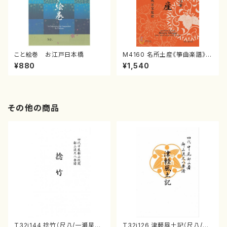
こと絵巻 お江戸日本橋
M4160 名所土産《箏曲楽譜》
（箏/宮城喜代子・宮城数江著・
¥880
¥1,540
宮城宗家監修/箏曲古典楽譜）
その他の商品
T32i144 捻竹（尺八/一瀬星山/
T32i126 津軽風土記（尺八/野