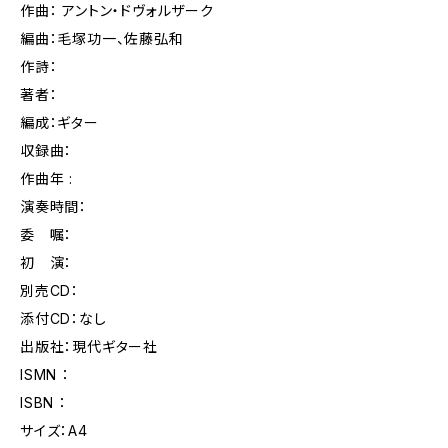
作曲： アントン・ドヴォルザーク
編曲：毛塚功一、佐藤弘和
作詩：
著者：
編成：ギター
収録曲：
作曲年 :
演奏時間：
委 嘱：
初 演：
別売CD：
添付CD：なし
出版社：現代ギター社
ISMN ：
ISBN ：
サイズ：A4