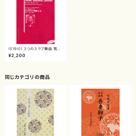
IS19i01 ３つのスラブ舞曲 第１
集（ギター/毛塚功一、佐藤弘和/
¥2,200
楽譜）
同じカテゴリの商品