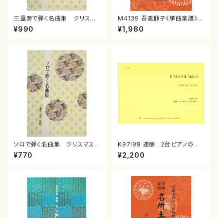
三重奏で弾く名曲集 クリスマ
M4139 吾妻獅子《箏曲楽譜》
スメドレー( 箏2/大平光美 編
（箏/宮城道雄著・宮城宗家監修/
¥990
¥1,980
曲/楽譜）
箏曲古典楽譜）
ソロで弾く名曲集 クリスマス・
K97i98 連禱 : 2台ピアノのた
イブ／恋人がサンタクロース(
めの（2 Pianos / 菊池 幸夫 /
¥770
¥2,200
箏独奏 /大平光美 編曲/楽
楽譜）
譜）