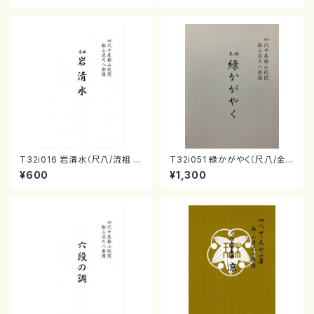
T32i016 岩清水（尺八/流祖 中
T32i051 緑かがやく（尺八/金
尾都山/楽譜）都山：15
森高山/楽譜）都山流公刊楽譜曲
¥600
¥1,300
番：50