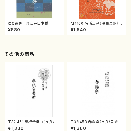
こと絵巻 お江戸日本橋
M4160 名所土産《箏曲楽譜》
（箏/宮城喜代子・宮城数江著・
¥880
¥1,540
宮城宗家監修/箏曲古典楽譜）
その他の商品
T32i451 奉祝合奏曲（尺八/久
T32i453 春陽楽（尺八/宮城道
本玄智/楽譜）都山流公刊楽譜曲
雄/楽譜）都山流公刊楽譜曲番:2
¥1,300
¥1,300
番:2158
160