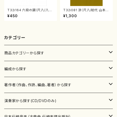
T32i164 六段の調（尺八/八橋
T32i081 涼（尺八/初代 山本邦
検校/楽譜）都山流公刊楽譜曲
山/尺八/都山式譜）都山流公刊
¥450
¥1,300
番:1016
楽譜曲番:530
カテゴリー
商品カテゴリーから探す
楽譜
編成から探す
書籍
邦楽器
著作者（作曲、作詩、編曲、著者）から探す
書籍
箏・琴（ソロ）
CD・DVD
合唱
あ行
演奏家から探す(CD/DVDのみ)
テキストブック
箏・琴（合奏）
混声合唱
青木省三(アオキ ショウゾウ)
チケット
歌・声
か行
邦楽（箏、三味線、尺八等）演奏家
日本伝統音楽（古典曲,伝統楽譜出版社）