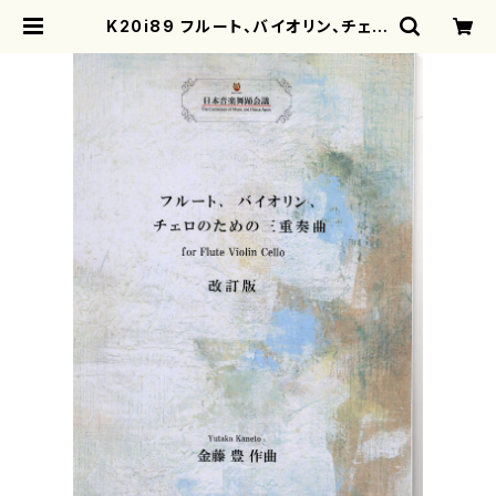
K20i89 フルート、バイオリン、チェロ
のための三重奏曲（フルート、バイオリ
ン、チェロ/金藤豊/楽譜） | mothere
arth