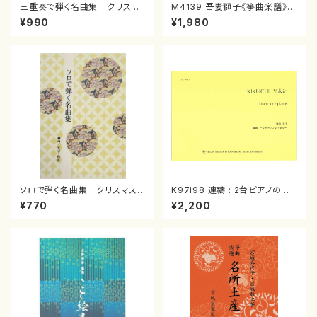
三重奏で弾く名曲集 クリスマ
M4139 吾妻獅子《箏曲楽譜》
スメドレー( 箏2/大平光美 編
（箏/宮城道雄著・宮城宗家監修/
¥990
¥1,980
曲/楽譜）
箏曲古典楽譜）
ソロで弾く名曲集 クリスマス・
K97i98 連禱 : 2台ピアノのた
イブ／恋人がサンタクロース(
めの（2 Pianos / 菊池 幸夫 /
¥770
¥2,200
箏独奏 /大平光美 編曲/楽
楽譜）
譜）