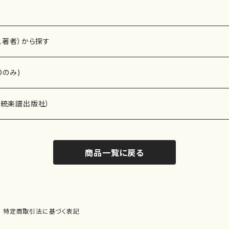
、著者）から探す
Dのみ)
）演奏家
伝統楽譜出版社）
商品一覧に戻る
)
オルガン等）演奏家
譜）
唱・女声合唱）
ン（ピアノ）
、ギター等）演奏家
線楽譜）
特定商取引法に基づく表記
シ）
ロ）
、クラリネット等）演奏家
譜出版社）