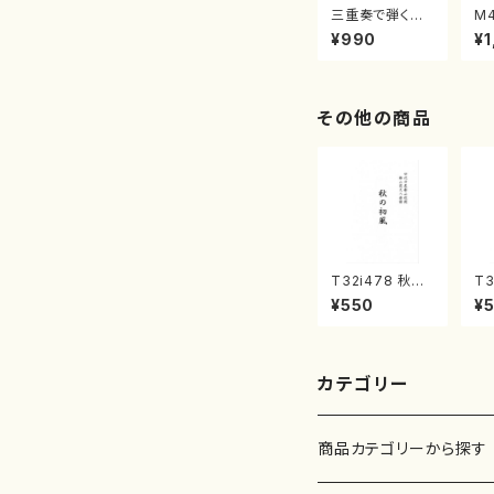
三重奏で弾く名
M
曲集 クリスマ
子
¥990
¥1
スメドレー( 箏
（
2/大平光美 編
著
曲/楽譜）
修
譜
その他の商品
T32i478 秋の
T3
初風（尺八/宮城
初
¥550
¥
道雄/楽譜）都山
玄
流公刊楽譜曲番:
流
2186
21
カテゴリー
商品カテゴリーから探す