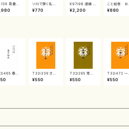
4139 吾妻獅
ソロで弾く名曲
K97i98 連禱 :
こと絵巻 お
《箏曲楽譜》
集 クリスマス・
2台ピアノのため
戸日本橋
,980
¥770
¥2,200
¥880
箏/宮城道雄
イブ／恋人がサ
の（2 Pianos /
・宮城宗家監
ンタクロース(
菊池 幸夫 / 楽
/箏曲古典楽
箏独奏 /大平
譜）
）
光美 編曲/楽
譜）
2i465 春の
T32i339 きさら
T32i295 常盤
T32i472 
花（尺八/久本
ぎ抄（尺八/萩原
の栄（尺八/山勢
の砂（尺八/
550
¥550
¥550
¥550
智/楽譜）都山
正吟/楽譜）都山
松韻/楽譜）都山
澄恵/楽譜）
公刊楽譜曲番:
流公刊楽譜曲番:
流公刊楽譜曲番:
流公刊楽譜曲
73
2043
1150
2180