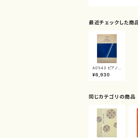
最近チェックした商
A01i43 ピアノト
リオ（フルート、ビ
¥6,930
オラ、ピアノ/谷中
優/楽譜）
同じカテゴリの商品