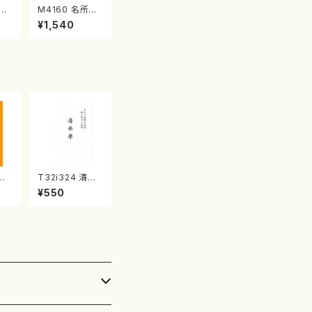
江
M4160 名所土
産《箏曲楽譜》
¥1,540
（箏/宮城喜代
子・宮城数江著・
宮城宗家監修/
箏曲古典楽譜）
一握
T32i324 清水
三上
楽（尺八/宮城道
¥550
都山
雄/楽譜） 都山流
番:
公刊楽譜曲番:2
027