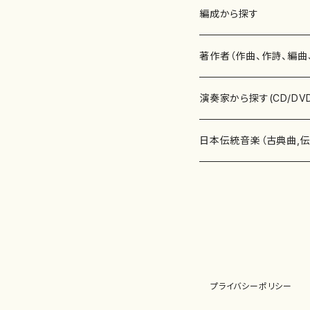
楽譜
編成から探す
書籍
邦楽器
著作者（作曲、作詩、編曲
書籍
箏・琴（ソロ）
CD・DVD
合唱
あ行
演奏家から探す(CD/DV
テキストブック
箏・琴（合奏）
混声合唱
青木省三(アオキ ショウゾウ)
チケット
歌・声
か行
邦楽（箏、三味線、尺八等
日本伝統音楽（古典曲,
事典
三味線（ソロ）
女声合唱
青島広志（アオシマ ヒロシ）
ソプラノ
梯郁夫(カケハシ イクオ)
アルメリア（箏）
雑誌
洋楽器（鍵盤楽器）
さ行
声楽家・合唱団・朗読等
地歌箏曲（箏古典楽譜）
詩集
三味線（合奏）
男声合唱
秋山健治(アキヤマ ケンジ）
アルト
蔭山滸山(カゲヤマ キョザン)
石川高（笙）
邦楽ジャーナル
ピアノ（ソロ）
斉藤松声(サイトウ ショウセイ
應和惠子（声楽・ソプラノ）
宮城道雄（宮城宗家監修）
レコード
洋楽器（弦楽器）
た行
洋楽-鍵盤楽器（ピアノ、
地歌箏曲（三絃古典楽
尺八（ソロ）
児童合唱
秋山邦晴(アキヤマ クニハル)
テノール
景山伸夫(カゲヤマ ノブオ)
伊藤まなみ（箏）
ピアノ（連弾）
斎藤武（サイトウ タケシ）
栗友会女声アンサンブル（合
バイオリン（ソロ）
平良伊津美(タイラ イツミ)
マリーン・ファン・ニューケルケ
宮城道雄（宮城宗家監修）
雑貨・アクセサリー
洋楽器（木管楽器）
な行
洋楽-弦楽器（バイオリン
長唄青柳楽譜（唄、三味
プライバシーポリシー
尺八（合奏）
朗読・語り
芥川也寸志（アクタガワ ヤス
バリトン
葛西聖憲(カサイ マサノリ)
浦上恵子（箏）
ピアノ（合奏）
斎藤友子(サイトウ トモコ)
川口聖加（声楽・ソプラノ）
バイオリン（合奏）
田頭優子(タガシラ ユウコ)
赤城眞理（ピアノ）
フルート（ピッコロを含む）（ソ
内藤 明美(ナイトウ アケミ)
戸澤哲夫（バイオリン）
杵屋彌之介(青柳茂三）
用具
洋楽器（金管楽器）
は行
洋楽-木管楽器（フルート
尺八（古典楽譜、伝統楽