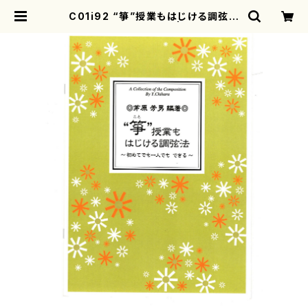
C01i92 “箏”授業もはじける調弦法
（箏/茅原芳男/教則本） | motherea
rth