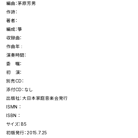
編曲：茅原芳男
作詩：
著者：
編成：箏
収録曲：
作曲年 :
演奏時間：
委 嘱：
初 演：
別売CD：
添付CD：なし
出版社：大日本家庭音楽会発行
ISMN ：
ISBN ：
サイズ：B5
初版発行：2015.7.25