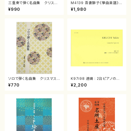
三重奏で弾く名曲集 クリスマ
M4139 吾妻獅子《箏曲楽譜》
スメドレー( 箏2/大平光美 編
（箏/宮城道雄著・宮城宗家監修/
¥990
¥1,980
曲/楽譜）
箏曲古典楽譜）
ソロで弾く名曲集 クリスマス・
K97i98 連禱 : 2台ピアノのた
イブ／恋人がサンタクロース(
めの（2 Pianos / 菊池 幸夫 /
¥770
¥2,200
箏独奏 /大平光美 編曲/楽
楽譜）
譜）