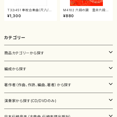
T32i451 奉祝合奏曲（尺八/久
M4102 六段の調 雲井六段
本玄智/楽譜）都山流公刊楽譜曲
（箏/宮城道雄著・宮城宗家監修/
¥1,300
¥880
番:2158
箏曲古典楽譜）
カテゴリー
商品カテゴリーから探す
楽譜
編成から探す
書籍
邦楽器
著作者（作曲、作詩、編曲、著者）から探す
書籍
箏・琴（ソロ）
CD・DVD
合唱
あ行
演奏家から探す(CD/DVDのみ)
テキストブック
箏・琴（合奏）
混声合唱
青木省三(アオキ ショウゾウ)
チケット
歌・声
か行
邦楽（箏、三味線、尺八等）演奏家
日本伝統音楽（古典曲,伝統楽譜出版社）