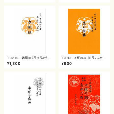
T32i103 春風籟（尺八/初代 石
T32i399 夏の組曲（尺八/初代
垣征山/尺八/都山式譜）都山流
山川園松/楽譜）都山流公刊楽譜
¥1,300
¥900
公刊楽譜曲番:552
曲番:2104