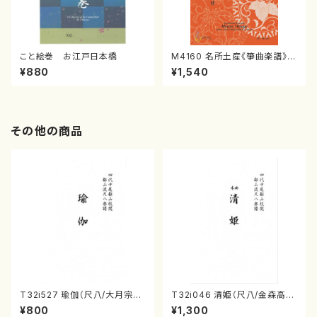
こと絵巻 お江戸日本橋
M4160 名所土産《箏曲楽譜》
（箏/宮城喜代子・宮城数江著・
¥880
¥1,540
宮城宗家監修/箏曲古典楽譜）
その他の商品
T32i527 瑜伽（尺八/大月宗明/
T32i046 清姫（尺八/金森高
楽譜）都山流公刊楽譜曲番:223
山/楽譜）都山流公刊楽譜曲番：
¥800
¥1,300
6
45