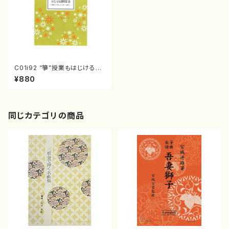
C01i92 “箏”授業もはじける調
弦法（箏/茅原芳男/教則本）
¥880
同じカテゴリの商品