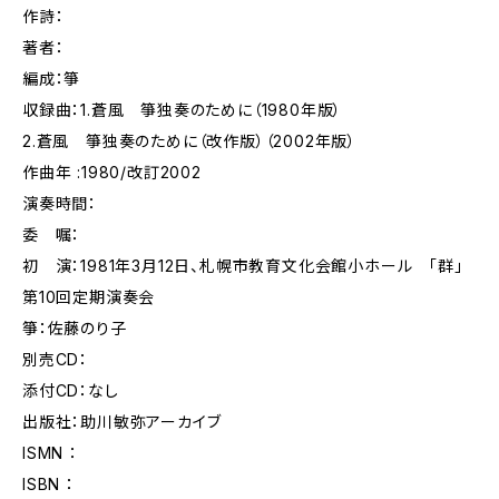
作詩：
著者：
編成：箏
収録曲：1.蒼風 箏独奏のために（1980年版）
2.蒼風 箏独奏のために（改作版）（2002年版）
作曲年 :1980/改訂2002
演奏時間：
委 嘱：
初 演：1981年3月12日、札幌市教育文化会館小ホール 「群」
第10回定期演奏会
箏：佐藤のり子
別売CD：
添付CD：なし
出版社：助川敏弥アーカイブ
ISMN ：
ISBN ：