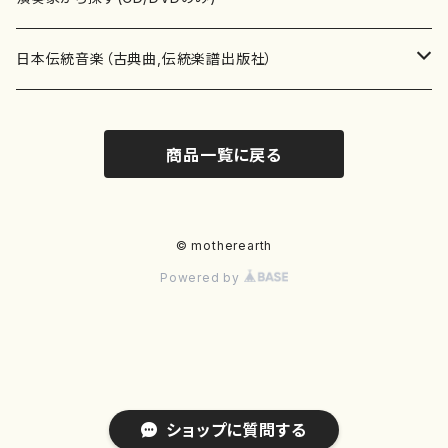
テキストブック
箏・琴（合奏）
混声合唱
青木省三(アオキ ショウゾウ)
チケット
歌・声
か行
邦楽（箏、三味線、尺八等）演奏家
日本伝統音楽（古典曲,伝統楽譜出版社）
事典
三味線（ソロ）
女声合唱
青島広志（アオシマ ヒロシ）
ソプラノ
梯郁夫(カケハシ イクオ)
アルメリア（箏）
雑誌
洋楽器（鍵盤楽器）
さ行
声楽家・合唱団・朗読等
地歌箏曲（箏古典楽譜）
商品一覧に戻る
詩集
三味線（合奏）
男声合唱
秋山健治(アキヤマ ケンジ）
アルト
蔭山滸山(カゲヤマ キョザン)
石川高（笙）
邦楽ジャーナル
ピアノ（ソロ）
斉藤松声(サイトウ ショウセイ)
應和惠子（声楽・ソプラノ）
宮城道雄（宮城宗家監修）
レコード
洋楽器（弦楽器）
た行
洋楽-鍵盤楽器（ピアノ、オルガン等）演奏家
地歌箏曲（三絃古典楽譜）
尺八（ソロ）
児童合唱
秋山邦晴(アキヤマ クニハル)
テノール
景山伸夫(カゲヤマ ノブオ)
伊藤まなみ（箏）
ピアノ（連弾）
斎藤武（サイトウ タケシ）
栗友会女声アンサンブル（合唱・女声合唱）
バイオリン（ソロ）
平良伊津美(タイラ イツミ)
マリーン・ファン・ニューケルケン（ピアノ）
宮城道雄（宮城宗家監修）
雑貨・アクセサリー
洋楽器（木管楽器）
な行
洋楽-弦楽器（バイオリン、ギター等）演奏家
長唄青柳楽譜（唄、三味線楽譜）
© motherearth
Powered by
尺八（合奏）
朗読・語り
芥川也寸志（アクタガワ ヤスシ）
バリトン
葛西聖憲(カサイ マサノリ)
浦上恵子（箏）
ピアノ（合奏）
斎藤友子(サイトウ トモコ)
川口聖加（声楽・ソプラノ）
バイオリン（合奏）
田頭優子(タガシラ ユウコ)
赤城眞理（ピアノ）
フルート（ピッコロを含む）（ソロ）
内藤 明美(ナイトウ アケミ)
戸澤哲夫（バイオリン）
杵屋彌之介(青柳茂三）
用具
洋楽器（金管楽器）
は行
洋楽-木管楽器（フルート、クラリネット等）演奏家
尺八（古典楽譜、伝統楽譜出版社）
邦楽大合奏
歌曲
芦垣美穂(アシガキ ミホ)
バス
片桐朋子(カタギリ トモコ)
小笠原夏美（箏）
オルガン
佐伯圭子(サエキ ケイコ)
平野忠彦（声楽・バリトン）
ビオラ
高野喜長(タカノ キチョウ)
青柳晋（ピアノ）
フルート（ピッコロを含む）（合奏）
永井薫(ナガイ カオル）
工藤真菜（バイオリン）
トランペット
萩原正吟(ハギワラ セイギン)
河村利夫（サクソフォン）
都山楽会楽譜
洋楽器（打楽器）
ま行
洋楽-打楽器（パーカッション、マリンバ等）演奏者
篠笛
ドロシー・アシュビー
その他（声域を指定しない歌など）
かただときこ(カタダ トキコ）
大久保智子（箏）
アコーディオン
坂井情二(サカイ ジョウジ)
河内紀恵（声楽・ソプラノ）
チェロ
高野検校(タカノ ケンギョウ)
伊沢長俊（オルガン）
クラリネット
永井ますみ(ナガイ マスミ）
松本克己（バイオリン）
ホルン
朴守賢(パク スヒョン)
板倉稔（クラリネット）
石垣 征山
マリンバ
セルドン・マイヤーズ
上野信一（パーカッション）
洋楽器（大編成）
や行
洋楽-大編成(オーケストラ、吹奏楽)楽団
ショップに質問する