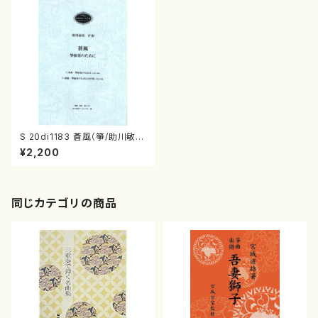
S 20di1183 蒼風（箏/助川敏
弥/楽譜）
¥2,200
同じカテゴリの商品