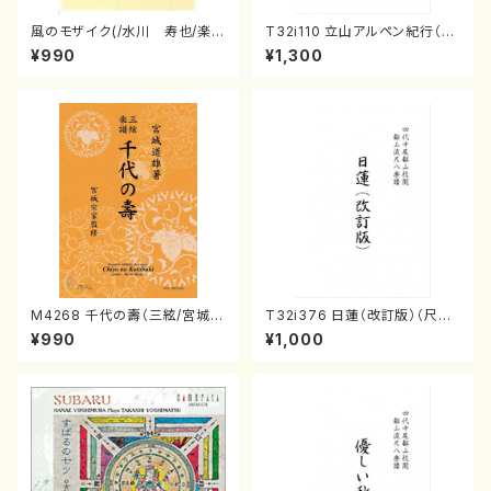
風のモザイク(/水川 寿也/楽
T32i110 立山アルペン紀行（尺
譜）
八/初代 石垣征山/尺八/都山式
¥990
¥1,300
譜）都山流公刊楽譜曲番:559
M4268 千代の壽（三絃/宮城道
T32i376 日蓮（改訂版）（尺八/
雄著・宮城宗家監修/三絃楽譜）
宮城道雄/楽譜）都山流公刊楽譜
¥990
¥1,000
曲番:2081