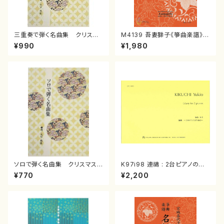
三重奏で弾く名曲集 クリスマ
M4139 吾妻獅子《箏曲楽譜》
スメドレー( 箏2/大平光美 編
（箏/宮城道雄著・宮城宗家監修/
¥990
¥1,980
曲/楽譜）
箏曲古典楽譜）
ソロで弾く名曲集 クリスマス・
K97i98 連禱 : 2台ピアノのた
イブ／恋人がサンタクロース(
めの（2 Pianos / 菊池 幸夫 /
¥770
¥2,200
箏独奏 /大平光美 編曲/楽
楽譜）
譜）