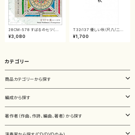
28CM-578 すばるの七ツ（二
T32i137 優しい秋（尺八/二代
十絃箏/クラリネット/ヴァイオリ
山本邦山/尺八/都山式譜）都山
¥3,080
¥1,700
ン/チェロ/吉松 隆：/CD）
流公刊楽譜曲番:586
カテゴリー
商品カテゴリーから探す
楽譜
編成から探す
書籍
邦楽器
著作者（作曲、作詩、編曲、著者）から探す
書籍
箏・琴（ソロ）
CD・DVD
合唱
あ行
演奏家から探す(CD/DVDのみ)