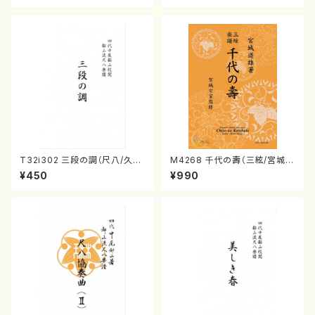
番:564
T32i302 三段の調（尺八/久本
M4268 千代の壽（三絃/宮城道
玄智/楽譜）都山no:2003
雄著・宮城宗家監修/三絃楽譜）
¥450
¥990