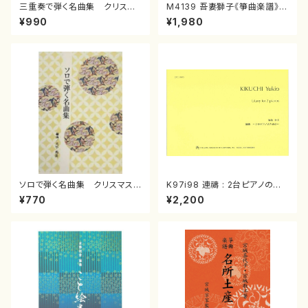
三重奏で弾く名曲集 クリスマ
M4139 吾妻獅子《箏曲楽譜》
スメドレー( 箏2/大平光美 編
（箏/宮城道雄著・宮城宗家監修/
¥990
¥1,980
曲/楽譜）
箏曲古典楽譜）
ソロで弾く名曲集 クリスマス・
K97i98 連禱 : 2台ピアノのた
イブ／恋人がサンタクロース(
めの（2 Pianos / 菊池 幸夫 /
¥770
¥2,200
箏独奏 /大平光美 編曲/楽
楽譜）
譜）