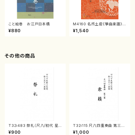
こと絵巻 お江戸日本橋
M4160 名所土産《箏曲楽譜》
（箏/宮城喜代子・宮城数江著・
¥880
¥1,540
宮城宗家監修/箏曲古典楽譜）
その他の商品
T32i483 祭礼（尺八/初代 星
T32i115 尺八四重奏曲 第三番
田一山/楽譜）都山流公刊楽譜曲
衆籟（尺八/初代 山本邦山/尺
¥900
¥1,000
番:2191
八/都山式譜）都山流公刊楽譜曲