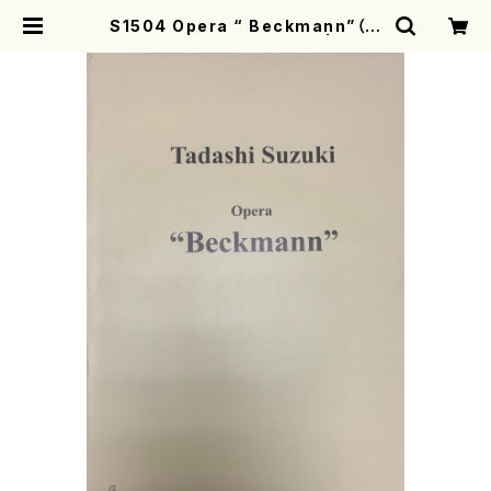
S1504 Opera “ Beckmann”（オ
ーケストラ、歌/鈴木匡/楽譜） | moth
erearth