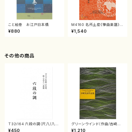
こと絵巻 お江戸日本橋
M4160 名所土産《箏曲楽譜》
（箏/宮城喜代子・宮城数江著・
¥880
¥1,540
宮城宗家監修/箏曲古典楽譜）
その他の商品
T32i164 六段の調（尺八/八橋
グリーンウインド（作曲/吉崎克
検校/楽譜）都山流公刊楽譜曲
彦/楽譜）
¥450
¥1,210