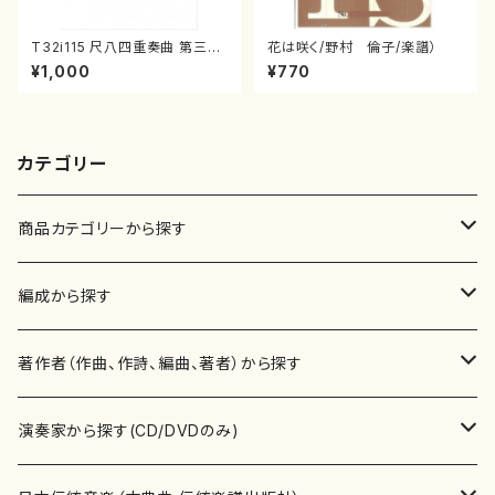
T32i115 尺八四重奏曲 第三番
花は咲く/野村 倫子/楽譜）
衆籟（尺八/初代 山本邦山/尺
¥1,000
¥770
八/都山式譜）都山流公刊楽譜曲
番:564
カテゴリー
商品カテゴリーから探す
楽譜
編成から探す
書籍
邦楽器
著作者（作曲、作詩、編曲、著者）から探す
書籍
箏・琴（ソロ）
CD・DVD
合唱
あ行
演奏家から探す(CD/DVDのみ)
テキストブック
箏・琴（合奏）
混声合唱
青木省三(アオキ ショウゾウ)