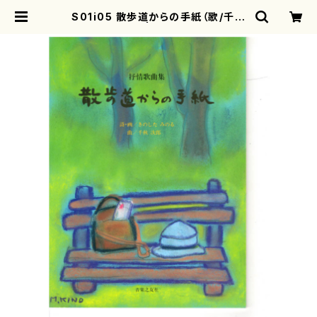
S01i05 散歩道からの手紙（歌/千秋
次郎/楽譜） | motherearth