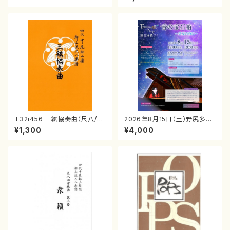
番:1016
T32i456 三絃協奏曲（尺八/中
2026年8月15日（土）野尻多佳
能島欣一/楽譜）都山流公刊楽譜
子ピアノリサイタル 音の宝石
¥1,300
¥4,000
曲番:2164
箱チケット一般