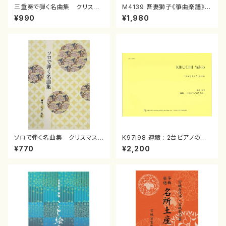
三重奏で弾く名曲集 クリスマ
M4139 吾妻獅子《箏曲楽譜》
スメドレー( 箏2/大平光美 編
（箏/宮城道雄著・宮城宗家監修/
¥990
¥1,980
曲/楽譜）
箏曲古典楽譜）
ソロで弾く名曲集 クリスマス・
K97i98 連禱 : 2台ピアノのた
イブ／恋人がサンタクロース(
めの（2 Pianos / 菊池 幸夫 /
¥770
¥2,200
箏独奏 /大平光美 編曲/楽
楽譜）
譜）