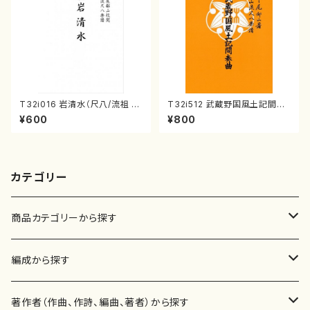
T32i016 岩清水（尺八/流祖 中
T32i512 武蔵野国風土記間奏
尾都山/楽譜）都山：15
曲（尺八/初代 山川園松/楽譜）
¥600
¥800
都山流公刊楽譜曲番:2221
カテゴリー
商品カテゴリーから探す
楽譜
編成から探す
書籍
邦楽器
著作者（作曲、作詩、編曲、著者）から探す