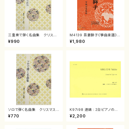
三重奏で弾く名曲集 クリスマ
M4139 吾妻獅子《箏曲楽譜》
スメドレー( 箏2/大平光美 編
（箏/宮城道雄著・宮城宗家監修/
¥990
¥1,980
曲/楽譜）
箏曲古典楽譜）
ソロで弾く名曲集 クリスマス・
K97i98 連禱 : 2台ピアノのた
イブ／恋人がサンタクロース(
めの（2 Pianos / 菊池 幸夫 /
¥770
¥2,200
箏独奏 /大平光美 編曲/楽
楽譜）
譜）