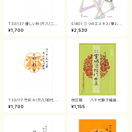
T32i137 優しい秋（尺八/二代
S1801 三つのエスキス（箏2，1
山本邦山/尺八/都山式譜）都山
7/清水 脩/楽譜）
¥1,700
¥2,530
流公刊楽譜曲番:586
T32i117 竹彩々（尺八/初代 山
改訂版 八千代獅子編曲
本邦山/尺八/都山式譜）都山流
（編曲八千代獅子）(/宮城道
¥1,700
¥1,155
公刊楽譜曲番:566
雄/楽譜）