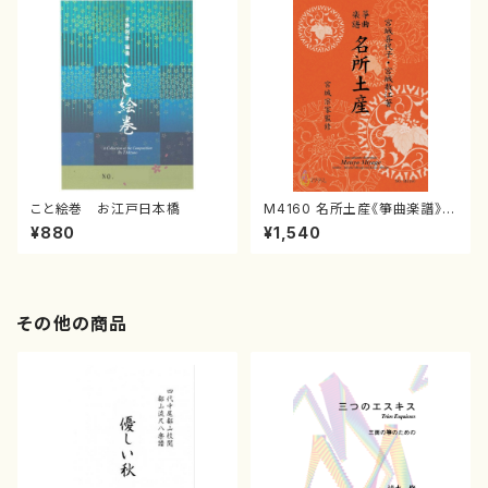
こと絵巻 お江戸日本橋
M4160 名所土産《箏曲楽譜》
（箏/宮城喜代子・宮城数江著・
¥880
¥1,540
宮城宗家監修/箏曲古典楽譜）
その他の商品