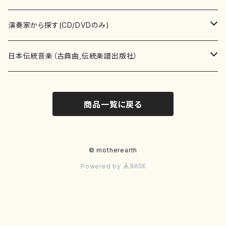
書籍
箏・琴（ソロ）
CD・DVD
合唱
あ行
演奏家から探す(CD/DVDのみ)
テキストブック
箏・琴（合奏）
混声合唱
青木省三(アオキ ショウゾウ)
チケット
歌・声
か行
邦楽（箏、三味線、尺八等）演奏家
日本伝統音楽（古典曲,伝統楽譜出版社）
事典
三味線（ソロ）
女声合唱
青島広志（アオシマ ヒロシ）
ソプラノ
梯郁夫(カケハシ イクオ)
アルメリア（箏）
雑誌
洋楽器（鍵盤楽器）
さ行
声楽家・合唱団・朗読等
地歌箏曲（箏古典楽譜）
商品一覧に戻る
詩集
三味線（合奏）
男声合唱
秋山健治(アキヤマ ケンジ）
アルト
蔭山滸山(カゲヤマ キョザン)
石川高（笙）
邦楽ジャーナル
ピアノ（ソロ）
斉藤松声(サイトウ ショウセイ)
應和惠子（声楽・ソプラノ）
宮城道雄（宮城宗家監修）
レコード
洋楽器（弦楽器）
た行
洋楽-鍵盤楽器（ピアノ、オルガン等）演奏家
地歌箏曲（三絃古典楽譜）
尺八（ソロ）
児童合唱
秋山邦晴(アキヤマ クニハル)
テノール
景山伸夫(カゲヤマ ノブオ)
伊藤まなみ（箏）
ピアノ（連弾）
斎藤武（サイトウ タケシ）
栗友会女声アンサンブル（合唱・女声合唱）
バイオリン（ソロ）
平良伊津美(タイラ イツミ)
マリーン・ファン・ニューケルケン（ピアノ）
宮城道雄（宮城宗家監修）
雑貨・アクセサリー
洋楽器（木管楽器）
な行
洋楽-弦楽器（バイオリン、ギター等）演奏家
長唄青柳楽譜（唄、三味線楽譜）
© motherearth
Powered by
尺八（合奏）
朗読・語り
芥川也寸志（アクタガワ ヤスシ）
バリトン
葛西聖憲(カサイ マサノリ)
浦上恵子（箏）
ピアノ（合奏）
斎藤友子(サイトウ トモコ)
川口聖加（声楽・ソプラノ）
バイオリン（合奏）
田頭優子(タガシラ ユウコ)
赤城眞理（ピアノ）
フルート（ピッコロを含む）（ソロ）
内藤 明美(ナイトウ アケミ)
戸澤哲夫（バイオリン）
杵屋彌之介(青柳茂三）
用具
洋楽器（金管楽器）
は行
洋楽-木管楽器（フルート、クラリネット等）演奏家
尺八（古典楽譜、伝統楽譜出版社）
邦楽大合奏
歌曲
芦垣美穂(アシガキ ミホ)
バス
片桐朋子(カタギリ トモコ)
小笠原夏美（箏）
オルガン
佐伯圭子(サエキ ケイコ)
平野忠彦（声楽・バリトン）
ビオラ
高野喜長(タカノ キチョウ)
青柳晋（ピアノ）
フルート（ピッコロを含む）（合奏）
永井薫(ナガイ カオル）
工藤真菜（バイオリン）
トランペット
萩原正吟(ハギワラ セイギン)
河村利夫（サクソフォン）
都山楽会楽譜
洋楽器（打楽器）
ま行
洋楽-打楽器（パーカッション、マリンバ等）演奏者
篠笛