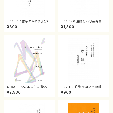
T32i547 雪ものがたり（尺八/
T32i046 清姫（尺八/金森高
沢井忠夫/楽譜）都山流公刊楽譜
山/楽譜）都山流公刊楽譜曲番：
¥600
¥1,300
曲番:2256
45
S1801 三つのエスキス（箏2，1
T32i119 竹韻 VOL2 ～嵯峨野
7/清水 脩/楽譜）
遊歩～（尺八/野村峰山/尺八/都
¥2,530
¥900
山式譜）都山流公刊楽譜曲番:5
68