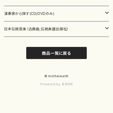
書籍
箏・琴（ソロ）
CD・DVD
合唱
あ行
演奏家から探す(CD/DVDのみ)
テキストブック
箏・琴（合奏）
混声合唱
青木省三(アオキ ショウゾウ)
チケット
歌・声
か行
邦楽（箏、三味線、尺八等）演奏家
日本伝統音楽（古典曲,伝統楽譜出版社）
事典
三味線（ソロ）
女声合唱
青島広志（アオシマ ヒロシ）
ソプラノ
梯郁夫(カケハシ イクオ)
アルメリア（箏）
雑誌
洋楽器（鍵盤楽器）
さ行
声楽家・合唱団・朗読等
地歌箏曲（箏古典楽譜）
商品一覧に戻る
詩集
三味線（合奏）
男声合唱
秋山健治(アキヤマ ケンジ）
アルト
蔭山滸山(カゲヤマ キョザン)
石川高（笙）
邦楽ジャーナル
ピアノ（ソロ）
斉藤松声(サイトウ ショウセイ)
應和惠子（声楽・ソプラノ）
宮城道雄（宮城宗家監修）
レコード
洋楽器（弦楽器）
た行
洋楽-鍵盤楽器（ピアノ、オルガン等）演奏家
地歌箏曲（三絃古典楽譜）
尺八（ソロ）
児童合唱
秋山邦晴(アキヤマ クニハル)
テノール
景山伸夫(カゲヤマ ノブオ)
伊藤まなみ（箏）
ピアノ（連弾）
斎藤武（サイトウ タケシ）
栗友会女声アンサンブル（合唱・女声合唱）
バイオリン（ソロ）
平良伊津美(タイラ イツミ)
マリーン・ファン・ニューケルケン（ピアノ）
宮城道雄（宮城宗家監修）
雑貨・アクセサリー
洋楽器（木管楽器）
な行
洋楽-弦楽器（バイオリン、ギター等）演奏家
長唄青柳楽譜（唄、三味線楽譜）
© motherearth
Powered by
尺八（合奏）
朗読・語り
芥川也寸志（アクタガワ ヤスシ）
バリトン
葛西聖憲(カサイ マサノリ)
浦上恵子（箏）
ピアノ（合奏）
斎藤友子(サイトウ トモコ)
川口聖加（声楽・ソプラノ）
バイオリン（合奏）
田頭優子(タガシラ ユウコ)
赤城眞理（ピアノ）
フルート（ピッコロを含む）（ソロ）
内藤 明美(ナイトウ アケミ)
戸澤哲夫（バイオリン）
杵屋彌之介(青柳茂三）
用具
洋楽器（金管楽器）
は行
洋楽-木管楽器（フルート、クラリネット等）演奏家
尺八（古典楽譜、伝統楽譜出版社）
邦楽大合奏
歌曲
芦垣美穂(アシガキ ミホ)
バス
片桐朋子(カタギリ トモコ)
小笠原夏美（箏）
オルガン
佐伯圭子(サエキ ケイコ)
平野忠彦（声楽・バリトン）
ビオラ
高野喜長(タカノ キチョウ)
青柳晋（ピアノ）
フルート（ピッコロを含む）（合奏）
永井薫(ナガイ カオル）
工藤真菜（バイオリン）
トランペット
萩原正吟(ハギワラ セイギン)
河村利夫（サクソフォン）
都山楽会楽譜
洋楽器（打楽器）
ま行
洋楽-打楽器（パーカッション、マリンバ等）演奏者