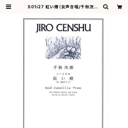
S01i27 紅い椿（女声合唱/千秋次郎/
楽譜） | motherearth