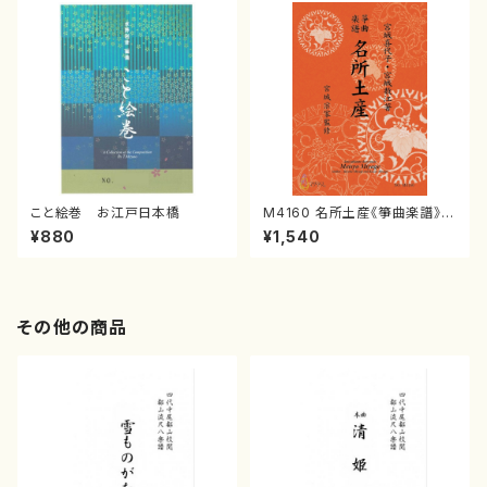
こと絵巻 お江戸日本橋
M4160 名所土産《箏曲楽譜》
（箏/宮城喜代子・宮城数江著・
¥880
¥1,540
宮城宗家監修/箏曲古典楽譜）
その他の商品