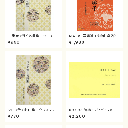
三重奏で弾く名曲集 クリスマ
M4139 吾妻獅子《箏曲楽譜》
スメドレー( 箏2/大平光美 編
（箏/宮城道雄著・宮城宗家監修/
¥990
¥1,980
曲/楽譜）
箏曲古典楽譜）
ソロで弾く名曲集 クリスマス・
K97i98 連禱 : 2台ピアノのた
イブ／恋人がサンタクロース(
めの（2 Pianos / 菊池 幸夫 /
¥770
¥2,200
箏独奏 /大平光美 編曲/楽
楽譜）
譜）