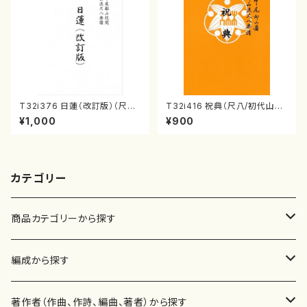
T32i376 日蓮（改訂版）（尺八/
T32i416 祝典（尺八/初代山川
宮城道雄/楽譜）都山流公刊楽譜
園松/楽譜）都山流公刊楽譜曲
¥1,000
¥900
曲番:2081
番:2121
カテゴリー
商品カテゴリーから探す
楽譜
編成から探す
書籍
邦楽器
著作者（作曲、作詩、編曲、著者）から探す