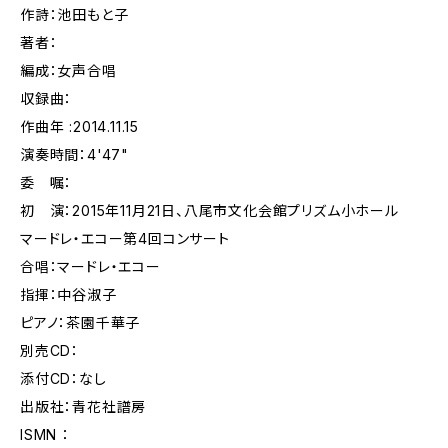
作詩：池田もと子
著者：
編成：女声合唱
収録曲：
作曲年 :2014.11.15
演奏時間：4'47"
委 嘱：
初 演：2015年11月21日、八尾市文化会館プリズム小ホール
マードレ・エコー第4回コンサート
合唱：マードレ・エコー
指揮：中谷淑子
ピアノ：茶園千華子
別売CD：
添付CD：なし
出版社：青花社譜房
ISMN ：