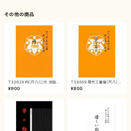
その他の商品
T32i529 円（尺八/二代 池田静
T32i559 現代三番叟（尺八/杵
山/楽譜）都山流公刊楽譜曲番:2
屋正邦/楽譜）都山流公刊楽譜曲
¥900
¥800
238
番:2269