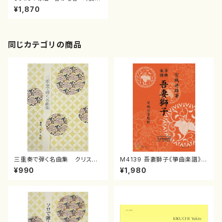
合唱/千秋次郎/楽譜）
¥1,870
同じカテゴリの商品
三重奏で弾く名曲集 クリスマ
M4139 吾妻獅子《箏曲楽譜》
スメドレー( 箏2/大平光美 編
（箏/宮城道雄著・宮城宗家監修/
¥990
¥1,980
曲/楽譜）
箏曲古典楽譜）