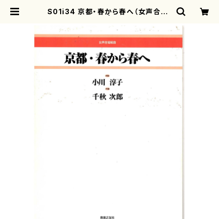
S01i34 京都・春から春へ（女声合唱/
千秋次郎/楽譜） | motherearth