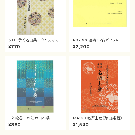
ソロで弾く名曲集 クリスマス・
K97i98 連禱 : 2台ピアノのた
イブ／恋人がサンタクロース(
めの（2 Pianos / 菊池 幸夫 /
¥770
¥2,200
箏独奏 /大平光美 編曲/楽
楽譜）
譜）
こと絵巻 お江戸日本橋
M4160 名所土産《箏曲楽譜》
（箏/宮城喜代子・宮城数江著・
¥880
¥1,540
宮城宗家監修/箏曲古典楽譜）