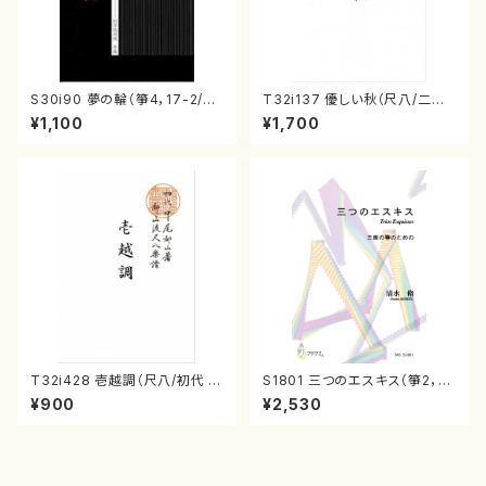
S30i90 夢の輪（箏4，17-2/沢
T32i137 優しい秋（尺八/二代
井比河流/楽譜）
山本邦山/尺八/都山式譜）都山
¥1,100
¥1,700
流公刊楽譜曲番:586
T32i428 壱越調（尺八/初代 中
S1801 三つのエスキス（箏2，1
村双葉/楽譜）都山流公刊楽譜曲
7/清水 脩/楽譜）
¥900
¥2,530
番:2133