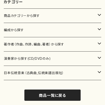
カテゴリー
商品カテゴリーから探す
楽譜
編成から探す
書籍
邦楽器
著作者（作曲、作詩、編曲、著者）から探す
書籍
箏・琴（ソロ）
CD・DVD
合唱
あ行
演奏家から探す(CD/DVDのみ)
テキストブック
箏・琴（合奏）
混声合唱
青木省三(アオキ ショウゾウ)
チケット
歌・声
か行
邦楽（箏、三味線、尺八等）演奏家
日本伝統音楽（古典曲,伝統楽譜出版社）
事典
三味線（ソロ）
女声合唱
青島広志（アオシマ ヒロシ）
ソプラノ
梯郁夫(カケハシ イクオ)
アルメリア（箏）
雑誌
洋楽器（鍵盤楽器）
さ行
声楽家・合唱団・朗読等
地歌箏曲（箏古典楽譜）
商品一覧に戻る
詩集
三味線（合奏）
男声合唱
秋山健治(アキヤマ ケンジ）
アルト
蔭山滸山(カゲヤマ キョザン)
石川高（笙）
邦楽ジャーナル
ピアノ（ソロ）
斉藤松声(サイトウ ショウセイ)
應和惠子（声楽・ソプラノ）
宮城道雄（宮城宗家監修）
レコード
洋楽器（弦楽器）
た行
洋楽-鍵盤楽器（ピアノ、オルガン等）演奏家
地歌箏曲（三絃古典楽譜）