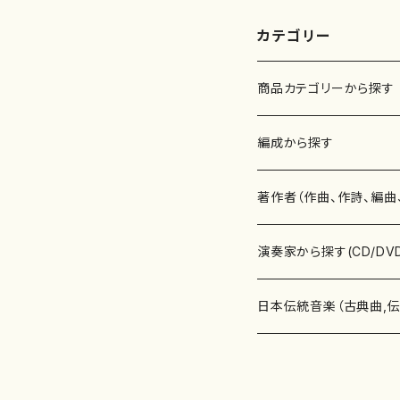
譜）都山流公刊
楽譜曲番:559
カテゴリー
商品カテゴリーから探す
楽譜
編成から探す
書籍
邦楽器
著作者（作曲、作詩、編曲
書籍
箏・琴（ソロ）
CD・DVD
合唱
あ行
演奏家から探す(CD/DV
テキストブック
箏・琴（合奏）
混声合唱
青木省三(アオキ ショウゾウ)
チケット
歌・声
か行
邦楽（箏、三味線、尺八等
日本伝統音楽（古典曲,
事典
三味線（ソロ）
女声合唱
青島広志（アオシマ ヒロシ）
ソプラノ
梯郁夫(カケハシ イクオ)
アルメリア（箏）
雑誌
洋楽器（鍵盤楽器）
さ行
声楽家・合唱団・朗読等
地歌箏曲（箏古典楽譜）