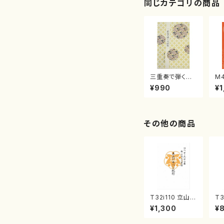
同じカテゴリの商品
三重奏で弾く名
M
曲集 クリスマ
子
¥990
¥1
スメドレー( 箏
（
2/大平光美 編
著
曲/楽譜）
修
譜
その他の商品
T32i110 立山ア
T3
ルペン紀行（尺
川
¥1,300
¥
八/初代 石垣征
震
山/尺八/都山式
no