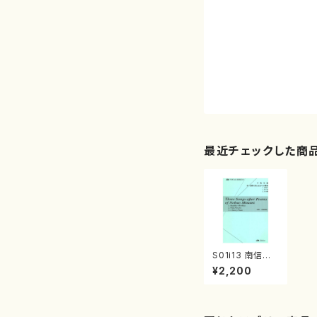
最近チェックした商
S01i13 南信雄
の詩による３つ
¥2,200
の歌曲（歌/千秋
次郎/楽譜）