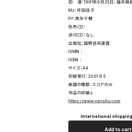
初 演：1991年6月25日、福井
Mz：坪田信子
Pf：角矢千鶴
別売CD：
添付CD：なし
出版社：国際芸術連盟
ISMN ：
ISBN ：
サイズ：A4
初版発行：2001.6.5
楽譜の種類：スコアのみ
作品の詳細↓
https://www.censhu.com
International shipping
Add to cart