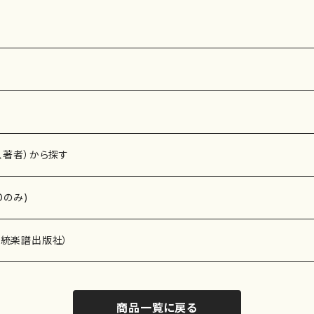
曲番:2256
1016
番:2269
、著者）から探す
Dのみ)
）演奏家
伝統楽譜出版社）
商品一覧に戻る