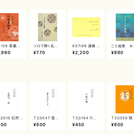
4139 吾妻獅
ソロで弾く名曲
K97i98 連禱 :
こと絵巻 お
《箏曲楽譜》
集 クリスマス・
2台ピアノのため
戸日本橋
,980
¥770
¥2,200
¥880
箏/宮城道雄
イブ／恋人がサ
の（2 Pianos /
・宮城宗家監
ンタクロース(
菊池 幸夫 / 楽
/箏曲古典楽
箏独奏 /大平
譜）
）
光美 編曲/楽
譜）
2i516 石狩
T32i547 雪も
T32i164 六段
T32i559 現
 秋（尺八/唯是
のがたり（尺八/
の調（尺八/八橋
三番叟（尺八
800
¥600
¥450
¥800
一/楽譜）都山
沢井忠夫/楽譜）
検校/楽譜）都山
屋正邦/楽譜
:2225
都山流公刊楽譜
流公刊楽譜曲番:
山流公刊楽