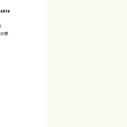
lable
曲
雪の野