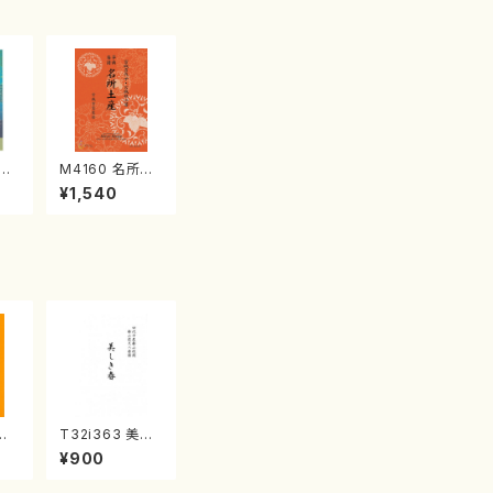
江
M4160 名所土
産《箏曲楽譜》
¥1,540
（箏/宮城喜代
子・宮城数江著・
宮城宗家監修/
箏曲古典楽譜）
代
T32i363 美し
/杵
き春（尺八/久本
¥900
）都
玄智/楽譜）都山
譜曲
流公刊楽譜曲番: