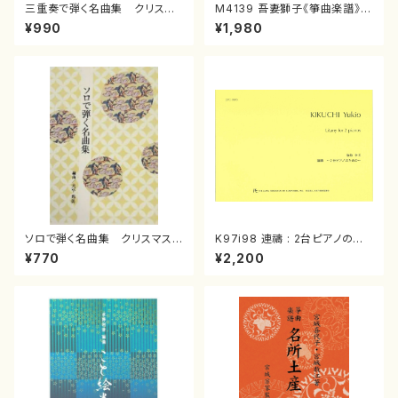
三重奏で弾く名曲集 クリスマ
M4139 吾妻獅子《箏曲楽譜》
スメドレー( 箏2/大平光美 編
（箏/宮城道雄著・宮城宗家監修/
¥990
¥1,980
曲/楽譜）
箏曲古典楽譜）
ソロで弾く名曲集 クリスマス・
K97i98 連禱 : 2台ピアノのた
イブ／恋人がサンタクロース(
めの（2 Pianos / 菊池 幸夫 /
¥770
¥2,200
箏独奏 /大平光美 編曲/楽
楽譜）
譜）