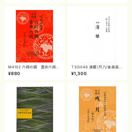
M4102 六段の調 雲井六段
T32i046 清姫（尺八/金森高
（箏/宮城道雄著・宮城宗家監修/
山/楽譜）都山流公刊楽譜曲番：
¥880
¥1,300
箏曲古典楽譜）
45