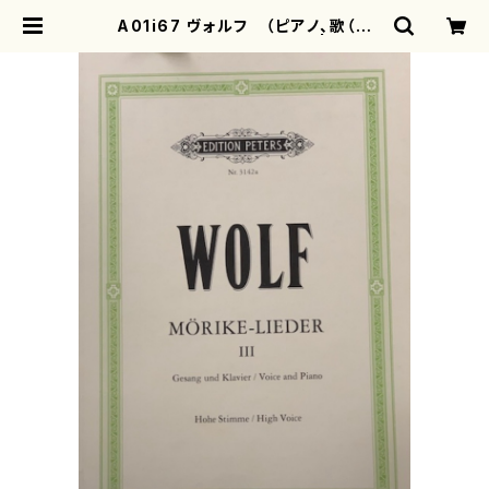
A01i67 ヴォルフ （ピアノ、歌（高
音）/フーゴ・ヴォルフ/楽譜） | moth
erearth