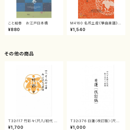
こと絵巻 お江戸日本橋
M4160 名所土産《箏曲楽譜》
（箏/宮城喜代子・宮城数江著・
¥880
¥1,540
宮城宗家監修/箏曲古典楽譜）
その他の商品
T32i117 竹彩々（尺八/初代 山
T32i376 日蓮（改訂版）（尺八/
本邦山/尺八/都山式譜）都山流
宮城道雄/楽譜）都山流公刊楽譜
¥1,700
¥1,000
公刊楽譜曲番:566
曲番:2081