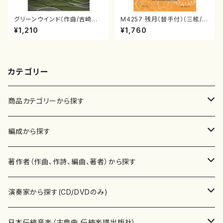
グリーンウインド（作曲/吉崎克
M4257 残月（替手付）（三絃/宮
彦/楽譜）
城喜代子・宮城数江著・宮城宗
¥1,210
¥1,760
家監修/三絃楽譜）
カテゴリー
商品カテゴリーから探す
楽譜
編成から探す
書籍
邦楽器
著作者（作曲、作詩、編曲、著者）から探す
書籍
箏・琴（ソロ）
CD・DVD
合唱
あ行
演奏家から探す(CD/DVDのみ)
テキストブック
箏・琴（合奏）
混声合唱
青木省三(アオキ ショウゾウ)
チケット
歌・声
か行
邦楽（箏、三味線、尺八等）演奏家
日本伝統音楽（古典曲,伝統楽譜出版社）