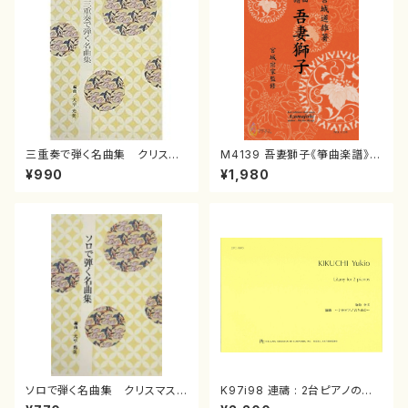
三重奏で弾く名曲集 クリスマ
M4139 吾妻獅子《箏曲楽譜》
スメドレー( 箏2/大平光美 編
（箏/宮城道雄著・宮城宗家監修/
¥990
¥1,980
曲/楽譜）
箏曲古典楽譜）
ソロで弾く名曲集 クリスマス・
K97i98 連禱 : 2台ピアノのた
イブ／恋人がサンタクロース(
めの（2 Pianos / 菊池 幸夫 /