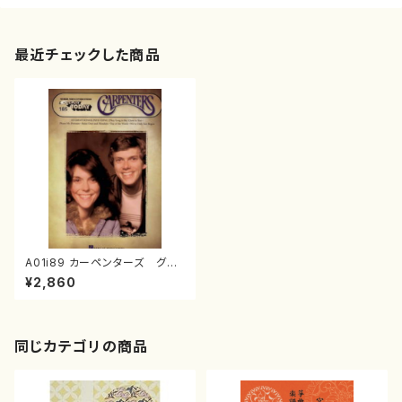
最近チェックした商品
A01i89 カーペンターズ グレ
イトヒットソングス16（オルガン、
¥2,860
ピアノ、電子ピアノ/B. DaVorzo
n, P. Botkin.Jr, B. Bacharac
h, F. Karlin, R. Carpenter, J.
Bettis, G. Geld, C. King, T.
Stern, P. Williams, R. Nicho
同じカテゴリの商品
ls, F. Pooler, R. Bateman,
G. Dobbins, W. Garrett, F.
Gorman, B. Holland /楽譜）