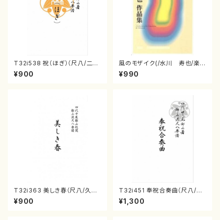
T32i538 祝（ほぎ）（尺八/二代
風のモザイク(/水川 寿也/楽
池田静山/楽譜）都山流公刊楽譜
譜）
¥900
¥990
曲番:2247
T32i363 美しき春（尺八/久本
T32i451 奉祝合奏曲（尺八/久
玄智/楽譜）都山流公刊楽譜曲
本玄智/楽譜）都山流公刊楽譜曲
¥900
¥1,300
番:2068
番:2158