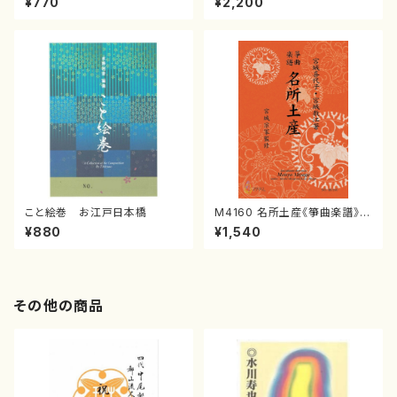
¥770
¥2,200
箏独奏 /大平光美 編曲/楽
楽譜）
譜）
こと絵巻 お江戸日本橋
M4160 名所土産《箏曲楽譜》
（箏/宮城喜代子・宮城数江著・
¥880
¥1,540
宮城宗家監修/箏曲古典楽譜）
その他の商品