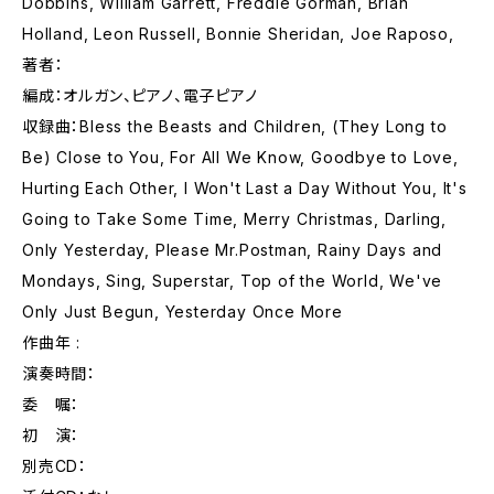
Dobbins, William Garrett, Freddie Gorman, Brian
Holland, Leon Russell, Bonnie Sheridan, Joe Raposo,
著者：
編成：オルガン、ピアノ、電子ピアノ
収録曲：Bless the Beasts and Children, (They Long to
Be) Close to You, For All We Know, Goodbye to Love,
Hurting Each Other, I Won't Last a Day Without You, It's
Going to Take Some Time, Merry Christmas, Darling,
Only Yesterday, Please Mr.Postman, Rainy Days and
Mondays, Sing, Superstar, Top of the World, We've
Only Just Begun, Yesterday Once More
作曲年 :
演奏時間：
委 嘱：
初 演：
別売CD：