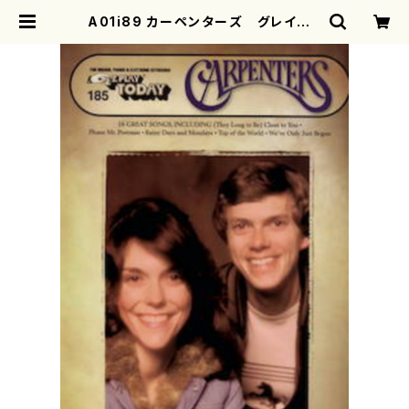
A01i89 カーペンターズ グレイトヒ
ットソングス16（オルガン、ピアノ、電
子ピアノ/B. DaVorzon, P. Botki
n.Jr, B. Bacharach, F. Karlin,
R. Carpenter, J. Bettis, G. Gel
d, C. King, T. Stern, P. Willia
ms, R. Nichols, F. Pooler, R. B
ateman, G. Dobbins, W. Garre
tt, F. Gorman, B. Holland /楽
譜） | motherearth