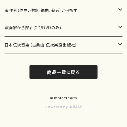
書籍
邦楽器
著作者（作曲、作詩、編曲、著者）から探す
書籍
箏・琴（ソロ）
CD・DVD
合唱
あ行
演奏家から探す(CD/DVDのみ)
テキストブック
箏・琴（合奏）
混声合唱
青木省三(アオキ ショウゾウ)
チケット
歌・声
か行
邦楽（箏、三味線、尺八等）演奏家
日本伝統音楽（古典曲,伝統楽譜出版社）
事典
三味線（ソロ）
女声合唱
青島広志（アオシマ ヒロシ）
ソプラノ
梯郁夫(カケハシ イクオ)
アルメリア（箏）
雑誌
洋楽器（鍵盤楽器）
さ行
声楽家・合唱団・朗読等
地歌箏曲（箏古典楽譜）
商品一覧に戻る
詩集
三味線（合奏）
男声合唱
秋山健治(アキヤマ ケンジ）
アルト
蔭山滸山(カゲヤマ キョザン)
石川高（笙）
邦楽ジャーナル
ピアノ（ソロ）
斉藤松声(サイトウ ショウセイ)
應和惠子（声楽・ソプラノ）
宮城道雄（宮城宗家監修）
レコード
洋楽器（弦楽器）
た行
洋楽-鍵盤楽器（ピアノ、オルガン等）演奏家
地歌箏曲（三絃古典楽譜）
尺八（ソロ）
児童合唱
秋山邦晴(アキヤマ クニハル)
テノール
景山伸夫(カゲヤマ ノブオ)
伊藤まなみ（箏）
ピアノ（連弾）
斎藤武（サイトウ タケシ）
栗友会女声アンサンブル（合唱・女声合唱）
バイオリン（ソロ）
平良伊津美(タイラ イツミ)
マリーン・ファン・ニューケルケン（ピアノ）
宮城道雄（宮城宗家監修）
雑貨・アクセサリー
洋楽器（木管楽器）
な行
洋楽-弦楽器（バイオリン、ギター等）演奏家
長唄青柳楽譜（唄、三味線楽譜）
© motherearth
Powered by
尺八（合奏）
朗読・語り
芥川也寸志（アクタガワ ヤスシ）
バリトン
葛西聖憲(カサイ マサノリ)
浦上恵子（箏）
ピアノ（合奏）
斎藤友子(サイトウ トモコ)
川口聖加（声楽・ソプラノ）
バイオリン（合奏）
田頭優子(タガシラ ユウコ)
赤城眞理（ピアノ）
フルート（ピッコロを含む）（ソロ）
内藤 明美(ナイトウ アケミ)
戸澤哲夫（バイオリン）
杵屋彌之介(青柳茂三）
用具
洋楽器（金管楽器）
は行
洋楽-木管楽器（フルート、クラリネット等）演奏家
尺八（古典楽譜、伝統楽譜出版社）
邦楽大合奏
歌曲
芦垣美穂(アシガキ ミホ)
バス
片桐朋子(カタギリ トモコ)
小笠原夏美（箏）
オルガン
佐伯圭子(サエキ ケイコ)
平野忠彦（声楽・バリトン）