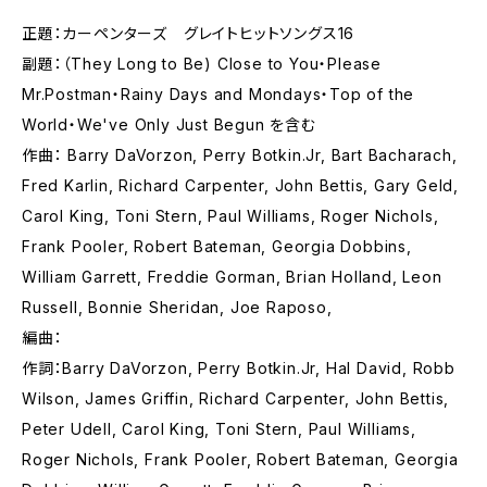
正題：カーペンターズ グレイトヒットソングス16
副題：（They Long to Be) Close to You・Please
Mr.Postman・Rainy Days and Mondays・Top of the
World・We've Only Just Begun を含む
作曲： Barry DaVorzon, Perry Botkin.Jr, Bart Bacharach,
Fred Karlin, Richard Carpenter, John Bettis, Gary Geld,
Carol King, Toni Stern, Paul Williams, Roger Nichols,
Frank Pooler, Robert Bateman, Georgia Dobbins,
William Garrett, Freddie Gorman, Brian Holland, Leon
Russell, Bonnie Sheridan, Joe Raposo,
編曲：
作詞：Barry DaVorzon, Perry Botkin.Jr, Hal David, Robb
Wilson, James Griffin, Richard Carpenter, John Bettis,
Peter Udell, Carol King, Toni Stern, Paul Williams,
Roger Nichols, Frank Pooler, Robert Bateman, Georgia