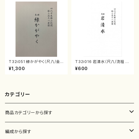
T32i051 緑かがやく（尺八/金
T32i016 岩清水（尺八/流祖 中
森高山/楽譜）都山流公刊楽譜曲
尾都山/楽譜）都山：15
¥1,300
¥600
番：50
カテゴリー
商品カテゴリーから探す
楽譜
編成から探す