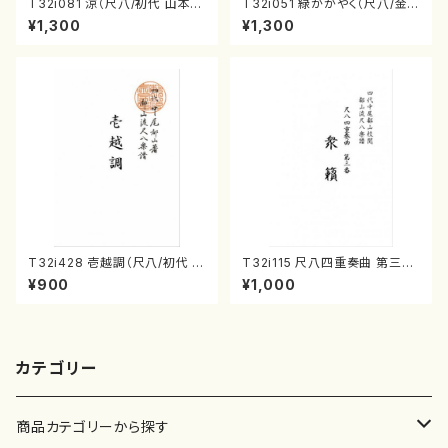
T32i081 涼（尺八/初代 山本邦
T32i051 緑かがやく（尺八/金
山/尺八/都山式譜）都山流公刊
森高山/楽譜）都山流公刊楽譜曲
¥1,300
¥1,300
楽譜曲番:530
番：50
T32i428 壱越調（尺八/初代 中
T32i115 尺八四重奏曲 第三番
村双葉/楽譜）都山流公刊楽譜曲
衆籟（尺八/初代 山本邦山/尺
¥900
¥1,000
番:2133
八/都山式譜）都山流公刊楽譜曲
番:564
カテゴリー
商品カテゴリーから探す