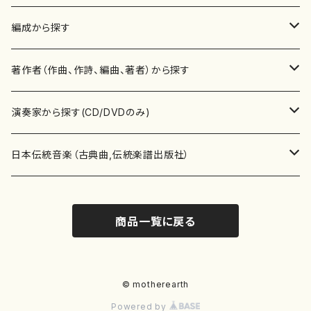
楽譜
編成から探す
書籍
邦楽器
著作者（作曲、作詩、編曲、著者）から探す
書籍
箏・琴（ソロ）
CD・DVD
合唱
あ行
演奏家から探す(CD/DVDのみ)
テキストブック
箏・琴（合奏）
混声合唱
青木省三(アオキ ショウゾウ)
チケット
歌・声
か行
邦楽（箏、三味線、尺八等）演奏家
日本伝統音楽（古典曲,伝統楽譜出版社）
事典
三味線（ソロ）
女声合唱
青島広志（アオシマ ヒロシ）
ソプラノ
梯郁夫(カケハシ イクオ)
アルメリア（箏）
雑誌
洋楽器（鍵盤楽器）
さ行
声楽家・合唱団・朗読等
地歌箏曲（箏古典楽譜）
商品一覧に戻る
詩集
三味線（合奏）
男声合唱
秋山健治(アキヤマ ケンジ）
アルト
蔭山滸山(カゲヤマ キョザン)
石川高（笙）
邦楽ジャーナル
ピアノ（ソロ）
斉藤松声(サイトウ ショウセイ)
應和惠子（声楽・ソプラノ）
宮城道雄（宮城宗家監修）
レコード
洋楽器（弦楽器）
た行
洋楽-鍵盤楽器（ピアノ、オルガン等）演奏家
地歌箏曲（三絃古典楽譜）
尺八（ソロ）
児童合唱
秋山邦晴(アキヤマ クニハル)
テノール
景山伸夫(カゲヤマ ノブオ)
伊藤まなみ（箏）
ピアノ（連弾）
斎藤武（サイトウ タケシ）
栗友会女声アンサンブル（合唱・女声合唱）
バイオリン（ソロ）
平良伊津美(タイラ イツミ)
マリーン・ファン・ニューケルケン（ピアノ）
宮城道雄（宮城宗家監修）
雑貨・アクセサリー
洋楽器（木管楽器）
な行
洋楽-弦楽器（バイオリン、ギター等）演奏家
長唄青柳楽譜（唄、三味線楽譜）
© motherearth
Powered by
尺八（合奏）
朗読・語り
芥川也寸志（アクタガワ ヤスシ）