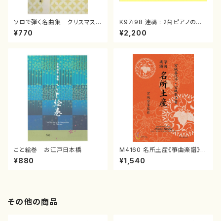
ソロで弾く名曲集 クリスマス・
K97i98 連禱 : 2台ピアノのた
イブ／恋人がサンタクロース(
めの（2 Pianos / 菊池 幸夫 /
¥770
¥2,200
箏独奏 /大平光美 編曲/楽
楽譜）
譜）
こと絵巻 お江戸日本橋
M4160 名所土産《箏曲楽譜》
（箏/宮城喜代子・宮城数江著・
¥880
¥1,540
宮城宗家監修/箏曲古典楽譜）
その他の商品