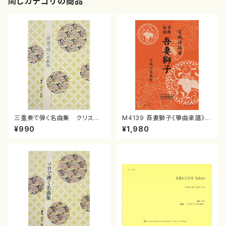
同じカテゴリの商品
三重奏で弾く名曲集 クリスマ
M4139 吾妻獅子《箏曲楽譜》
スメドレー( 箏2/大平光美 編
（箏/宮城道雄著・宮城宗家監修/
¥990
¥1,980
曲/楽譜）
箏曲古典楽譜）