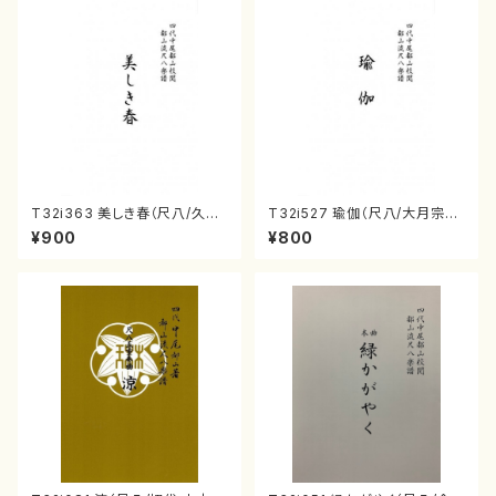
T32i363 美しき春（尺八/久本
T32i527 瑜伽（尺八/大月宗明/
玄智/楽譜）都山流公刊楽譜曲
楽譜）都山流公刊楽譜曲番:223
¥900
¥800
番:2068
6