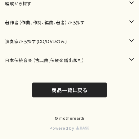
楽譜
編成から探す
書籍
邦楽器
著作者（作曲、作詩、編曲、著者）から探す
書籍
箏・琴（ソロ）
CD・DVD
合唱
あ行
演奏家から探す(CD/DVDのみ)
テキストブック
箏・琴（合奏）
混声合唱
青木省三(アオキ ショウゾウ)
チケット
歌・声
か行
邦楽（箏、三味線、尺八等）演奏家
日本伝統音楽（古典曲,伝統楽譜出版社）
事典
三味線（ソロ）
女声合唱
青島広志（アオシマ ヒロシ）
ソプラノ
梯郁夫(カケハシ イクオ)
アルメリア（箏）
雑誌
洋楽器（鍵盤楽器）
さ行
声楽家・合唱団・朗読等
地歌箏曲（箏古典楽譜）
商品一覧に戻る
詩集
三味線（合奏）
男声合唱
秋山健治(アキヤマ ケンジ）
アルト
蔭山滸山(カゲヤマ キョザン)
石川高（笙）
邦楽ジャーナル
ピアノ（ソロ）
斉藤松声(サイトウ ショウセイ)
應和惠子（声楽・ソプラノ）
宮城道雄（宮城宗家監修）
レコード
洋楽器（弦楽器）
た行
洋楽-鍵盤楽器（ピアノ、オルガン等）演奏家
地歌箏曲（三絃古典楽譜）
尺八（ソロ）
児童合唱
秋山邦晴(アキヤマ クニハル)
テノール
景山伸夫(カゲヤマ ノブオ)
伊藤まなみ（箏）
ピアノ（連弾）
斎藤武（サイトウ タケシ）
栗友会女声アンサンブル（合唱・女声合唱）
バイオリン（ソロ）
平良伊津美(タイラ イツミ)
マリーン・ファン・ニューケルケン（ピアノ）
宮城道雄（宮城宗家監修）
雑貨・アクセサリー
洋楽器（木管楽器）
な行
洋楽-弦楽器（バイオリン、ギター等）演奏家
長唄青柳楽譜（唄、三味線楽譜）
© motherearth
Powered by
尺八（合奏）
朗読・語り
芥川也寸志（アクタガワ ヤスシ）
バリトン
葛西聖憲(カサイ マサノリ)
浦上恵子（箏）
ピアノ（合奏）
斎藤友子(サイトウ トモコ)
川口聖加（声楽・ソプラノ）
バイオリン（合奏）
田頭優子(タガシラ ユウコ)
赤城眞理（ピアノ）
フルート（ピッコロを含む）（ソロ）
内藤 明美(ナイトウ アケミ)
戸澤哲夫（バイオリン）
杵屋彌之介(青柳茂三）
用具
洋楽器（金管楽器）
は行
洋楽-木管楽器（フルート、クラリネット等）演奏家
尺八（古典楽譜、伝統楽譜出版社）