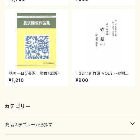
流公刊楽譜曲番:586
番:2133
秋の一日(/長沢 勝俊/楽譜）
T32i119 竹韻 VOL2 ～嵯峨野
遊歩～（尺八/野村峰山/尺八/都
¥1,210
¥900
山式譜）都山流公刊楽譜曲番:5
68
カテゴリー
商品カテゴリーから探す