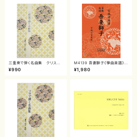
三重奏で弾く名曲集 クリスマ
M4139 吾妻獅子《箏曲楽譜》
スメドレー( 箏2/大平光美 編
（箏/宮城道雄著・宮城宗家監修/
¥990
¥1,980
曲/楽譜）
箏曲古典楽譜）