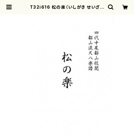
T32i616 松の楽（いしがき せいざん
（しょだい）/楽譜）都山流公刊楽譜曲
番:2334 | motherearth