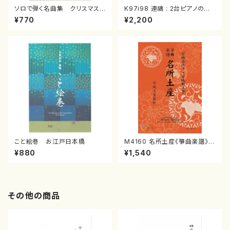
ソロで弾く名曲集 クリスマス・
K97i98 連禱 : 2台ピアノのた
イブ／恋人がサンタクロース(
めの（2 Pianos / 菊池 幸夫 /
¥770
¥2,200
箏独奏 /大平光美 編曲/楽
楽譜）
譜）
こと絵巻 お江戸日本橋
M4160 名所土産《箏曲楽譜》
（箏/宮城喜代子・宮城数江著・
¥880
¥1,540
宮城宗家監修/箏曲古典楽譜）
その他の商品