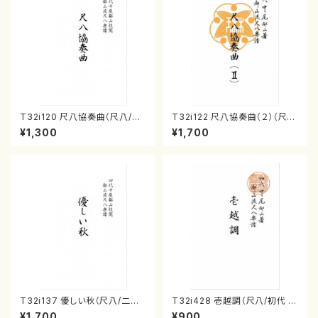
T32i120 尺八協奏曲（尺八/二
T32i122 尺八協奏曲（２）（尺
代 山本邦山/尺八/都山式譜）都
八/二代 山本邦山/尺八/都山式
¥1,300
¥1,700
山流公刊楽譜曲番:569
譜）都山流公刊楽譜曲番:571
T32i137 優しい秋（尺八/二代
T32i428 壱越調（尺八/初代 中
山本邦山/尺八/都山式譜）都山
村双葉/楽譜）都山流公刊楽譜曲
¥1,700
¥900