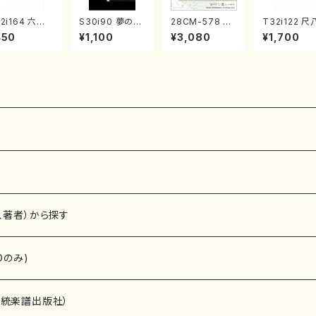
2i164 六段
S30i90 夢の輪
28CM-578 す
T32i122 
調（尺八/八橋
（箏4，17-2/沢
ばるの七ツ（二
奏曲（２）（尺
450
¥1,100
¥3,080
¥1,700
校/楽譜）都山
井比河流/楽譜）
十絃箏/クラリネ
二代 山本邦山
公刊楽譜曲番:
ット/ヴァイオリ
尺八/都山式
16
ン/チェロ/吉松
都山流公刊
隆：/CD）
曲番:571
、著者）から探す
Dのみ)
）演奏家
伝統楽譜出版社）