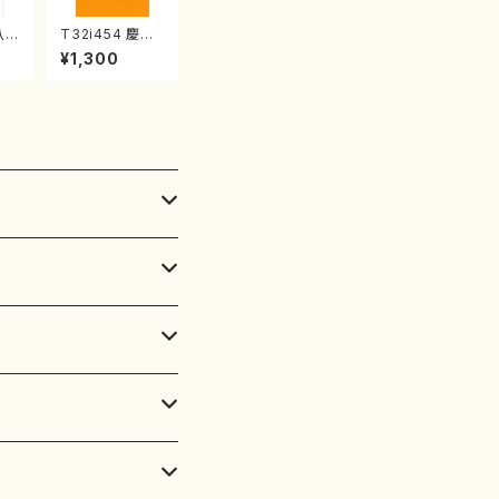
尺八協
T32i454 慶祝
八/
調（尺八/久本玄
¥1,300
/
智/楽譜）都山流
譜）
公刊楽譜曲番:2
楽譜
161