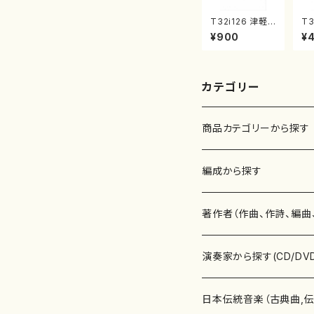
T32i126 津軽
T3
風土記（尺八/野
の
¥900
¥
村峰山/尺八/都
検
山式譜）都山流
流
公刊楽譜曲番:5
10
75
カテゴリー
商品カテゴリーから探す
楽譜
編成から探す
書籍
邦楽器
著作者（作曲、作詩、編曲
書籍
箏・琴（ソロ）
CD・DVD
合唱
あ行
演奏家から探す(CD/DV
テキストブック
箏・琴（合奏）
混声合唱
青木省三(アオキ ショウゾウ)
チケット
歌・声
か行
邦楽（箏、三味線、尺八等
日本伝統音楽（古典曲,