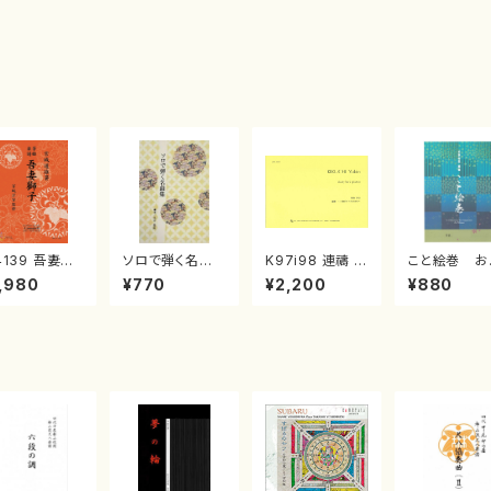
4139 吾妻獅
ソロで弾く名曲
K97i98 連禱 :
こと絵巻 お
《箏曲楽譜》
集 クリスマス・
2台ピアノのため
戸日本橋
,980
¥770
¥2,200
¥880
箏/宮城道雄
イブ／恋人がサ
の（2 Pianos /
・宮城宗家監
ンタクロース(
菊池 幸夫 / 楽
/箏曲古典楽
箏独奏 /大平
譜）
）
光美 編曲/楽
譜）