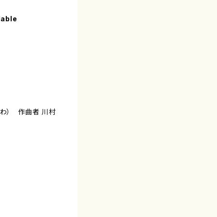
lable
がわ） 作曲者 川村