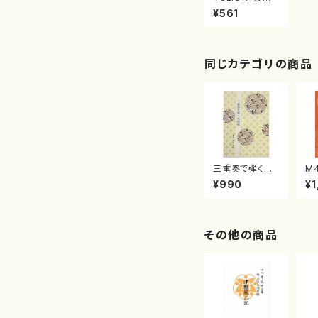
川（かわむら た
¥561
いざん/楽譜）都
山流公刊楽譜曲
番:2335
同じカテゴリの商品
三重奏で弾く名
M
曲集 クリスマ
子
¥990
¥1
スメドレー( 箏
（
2/大平光美 編
著
曲/楽譜）
修
譜
その他の商品