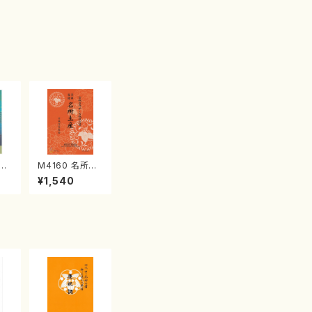
江
M4160 名所土
産《箏曲楽譜》
¥1,540
（箏/宮城喜代
子・宮城数江著・
宮城宗家監修/
箏曲古典楽譜）