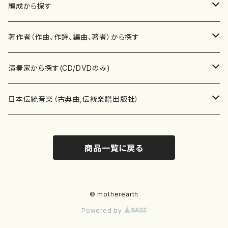
楽譜
編成から探す
書籍
邦楽器
著作者（作曲、作詩、編曲、著者）から探す
書籍
箏・琴（ソロ）
CD・DVD
合唱
あ行
演奏家から探す(CD/DVDのみ)
テキストブック
箏・琴（合奏）
混声合唱
青木省三(アオキ ショウゾウ)
チケット
歌・声
か行
邦楽（箏、三味線、尺八等）演奏家
日本伝統音楽（古典曲,伝統楽譜出版社）
事典
三味線（ソロ）
女声合唱
青島広志（アオシマ ヒロシ）
ソプラノ
梯郁夫(カケハシ イクオ)
アルメリア（箏）
雑誌
洋楽器（鍵盤楽器）
さ行
声楽家・合唱団・朗読等
地歌箏曲（箏古典楽譜）
商品一覧に戻る
詩集
三味線（合奏）
男声合唱
秋山健治(アキヤマ ケンジ）
アルト
蔭山滸山(カゲヤマ キョザン)
石川高（笙）
邦楽ジャーナル
ピアノ（ソロ）
斉藤松声(サイトウ ショウセイ)
應和惠子（声楽・ソプラノ）
宮城道雄（宮城宗家監修）
レコード
洋楽器（弦楽器）
た行
洋楽-鍵盤楽器（ピアノ、オルガン等）演奏家
地歌箏曲（三絃古典楽譜）
尺八（ソロ）
児童合唱
秋山邦晴(アキヤマ クニハル)
テノール
景山伸夫(カゲヤマ ノブオ)
伊藤まなみ（箏）
ピアノ（連弾）
斎藤武（サイトウ タケシ）
栗友会女声アンサンブル（合唱・女声合唱）
バイオリン（ソロ）
平良伊津美(タイラ イツミ)
マリーン・ファン・ニューケルケン（ピアノ）
宮城道雄（宮城宗家監修）
雑貨・アクセサリー
洋楽器（木管楽器）
な行
洋楽-弦楽器（バイオリン、ギター等）演奏家
長唄青柳楽譜（唄、三味線楽譜）
© motherearth
Powered by
尺八（合奏）
朗読・語り
芥川也寸志（アクタガワ ヤスシ）
バリトン
葛西聖憲(カサイ マサノリ)
浦上恵子（箏）
ピアノ（合奏）
斎藤友子(サイトウ トモコ)
川口聖加（声楽・ソプラノ）
バイオリン（合奏）
田頭優子(タガシラ ユウコ)
赤城眞理（ピアノ）
フルート（ピッコロを含む）（ソロ）
内藤 明美(ナイトウ アケミ)
戸澤哲夫（バイオリン）
杵屋彌之介(青柳茂三）
用具
洋楽器（金管楽器）
は行
洋楽-木管楽器（フルート、クラリネット等）演奏家
尺八（古典楽譜、伝統楽譜出版社）