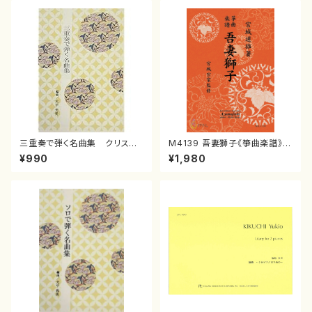
三重奏で弾く名曲集 クリスマ
M4139 吾妻獅子《箏曲楽譜》
スメドレー( 箏2/大平光美 編
（箏/宮城道雄著・宮城宗家監修/
¥990
¥1,980
曲/楽譜）
箏曲古典楽譜）