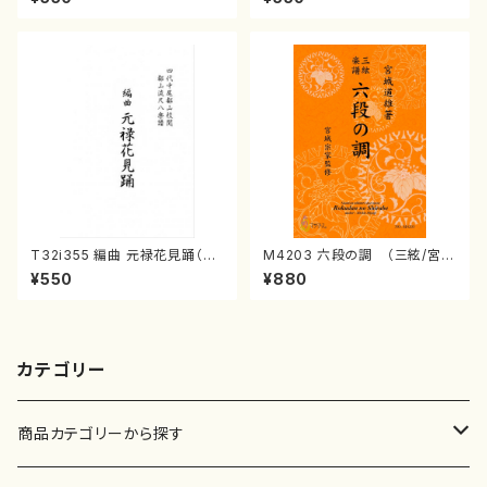
099
刊楽譜曲番:2150
T32i355 編曲 元禄花見踊（尺
M4203 六段の調 （三絃/宮城
八/ 坂本勉/楽譜）都山流公刊楽
道雄著・宮城宗家監修/三絃古典
¥550
¥880
譜曲番:2059
楽譜）
カテゴリー
商品カテゴリーから探す