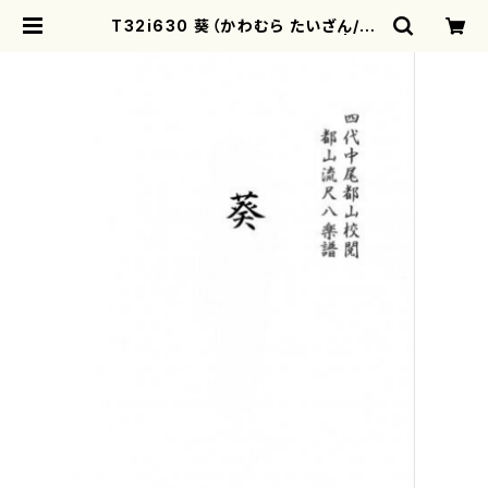
T32i630 葵（かわむら たいざん/楽
譜）都山流公刊楽譜曲番:2348 | mo
therearth