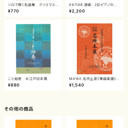
ソロで弾く名曲集 クリスマス・
K97i98 連禱 : 2台ピアノのた
イブ／恋人がサンタクロース(
めの（2 Pianos / 菊池 幸夫 /
¥770
¥2,200
箏独奏 /大平光美 編曲/楽
楽譜）
譜）
こと絵巻 お江戸日本橋
M4160 名所土産《箏曲楽譜》
（箏/宮城喜代子・宮城数江著・
¥880
¥1,540
宮城宗家監修/箏曲古典楽譜）
その他の商品