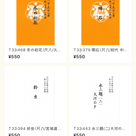
T32i468 冬の初花（尺八/久本
T32i379 明石（尺八/初代 中
玄智/楽譜）都山流公刊楽譜曲
村双葉/楽譜）都山流公刊楽譜曲
¥550
¥550
番:2176
番:2084
T32i394 鈴虫（尺八/宮城道
T32i443 水三題(二)大河の夕
雄/楽譜）都山流公刊楽譜曲番:2
（尺八/宮城道雄/楽譜）都山流公
¥550
¥550