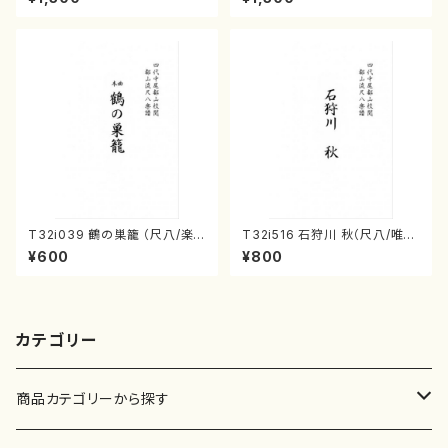
160
45
T32i039 鶴の巣籠 （尺八/楽
T32i516 石狩川 秋（尺八/唯是
譜）都山no.38
震一/楽譜）都山no:2225
¥600
¥800
カテゴリー
商品カテゴリーから探す