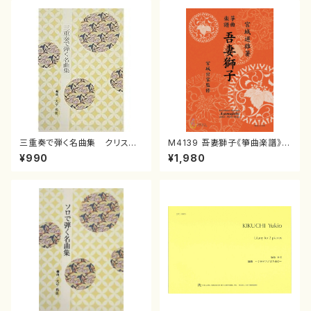
三重奏で弾く名曲集 クリスマ
M4139 吾妻獅子《箏曲楽譜》
スメドレー( 箏2/大平光美 編
（箏/宮城道雄著・宮城宗家監修/
¥990
¥1,980
曲/楽譜）
箏曲古典楽譜）