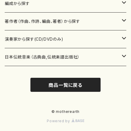
楽譜
編成から探す
書籍
邦楽器
著作者（作曲、作詩、編曲、著者）から探す
書籍
箏・琴（ソロ）
CD・DVD
合唱
あ行
演奏家から探す(CD/DVDのみ)
テキストブック
箏・琴（合奏）
混声合唱
青木省三(アオキ ショウゾウ)
チケット
歌・声
か行
邦楽（箏、三味線、尺八等）演奏家
日本伝統音楽（古典曲,伝統楽譜出版社）
事典
三味線（ソロ）
女声合唱
青島広志（アオシマ ヒロシ）
ソプラノ
梯郁夫(カケハシ イクオ)
アルメリア（箏）
雑誌
洋楽器（鍵盤楽器）
さ行
声楽家・合唱団・朗読等
地歌箏曲（箏古典楽譜）
商品一覧に戻る
詩集
三味線（合奏）
男声合唱
秋山健治(アキヤマ ケンジ）
アルト
蔭山滸山(カゲヤマ キョザン)
石川高（笙）
邦楽ジャーナル
ピアノ（ソロ）
斉藤松声(サイトウ ショウセイ)
應和惠子（声楽・ソプラノ）
宮城道雄（宮城宗家監修）
レコード
洋楽器（弦楽器）
た行
洋楽-鍵盤楽器（ピアノ、オルガン等）演奏家
地歌箏曲（三絃古典楽譜）
尺八（ソロ）
児童合唱
秋山邦晴(アキヤマ クニハル)
テノール
景山伸夫(カゲヤマ ノブオ)
伊藤まなみ（箏）
ピアノ（連弾）
斎藤武（サイトウ タケシ）
栗友会女声アンサンブル（合唱・女声合唱）
バイオリン（ソロ）
平良伊津美(タイラ イツミ)
マリーン・ファン・ニューケルケン（ピアノ）
宮城道雄（宮城宗家監修）
雑貨・アクセサリー
洋楽器（木管楽器）
な行
洋楽-弦楽器（バイオリン、ギター等）演奏家
長唄青柳楽譜（唄、三味線楽譜）
© motherearth
Powered by
尺八（合奏）
朗読・語り
芥川也寸志（アクタガワ ヤスシ）
バリトン
葛西聖憲(カサイ マサノリ)
浦上恵子（箏）
ピアノ（合奏）
斎藤友子(サイトウ トモコ)
川口聖加（声楽・ソプラノ）
バイオリン（合奏）
田頭優子(タガシラ ユウコ)
赤城眞理（ピアノ）
フルート（ピッコロを含む）（ソロ）
内藤 明美(ナイトウ アケミ)
戸澤哲夫（バイオリン）
杵屋彌之介(青柳茂三）
用具
洋楽器（金管楽器）
は行
洋楽-木管楽器（フルート、クラリネット等）演奏家
尺八（古典楽譜、伝統楽譜出版社）