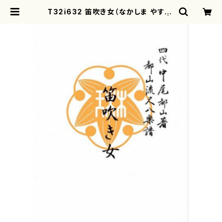
T32i632 笛吹き女（なかしま やすこ/
楽譜）都山流公刊楽譜曲番:2350 |
motherearth