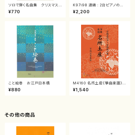
ソロで弾く名曲集 クリスマス・
K97i98 連禱 : 2台ピアノのた
イブ／恋人がサンタクロース(
めの（2 Pianos / 菊池 幸夫 /
¥770
¥2,200
箏独奏 /大平光美 編曲/楽
楽譜）
譜）
こと絵巻 お江戸日本橋
M4160 名所土産《箏曲楽譜》
（箏/宮城喜代子・宮城数江著・
¥880
¥1,540
宮城宗家監修/箏曲古典楽譜）
その他の商品