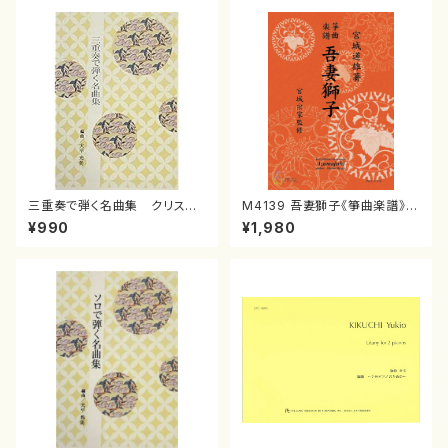
三重奏で弾く名曲集 クリスマ
M4139 吾妻獅子《箏曲楽譜》
スメドレー( 箏2/大平光美 編
（箏/宮城道雄著・宮城宗家監修/
¥990
¥1,980
曲/楽譜）
箏曲古典楽譜）