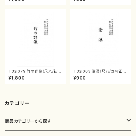
楽譜曲番:530
番:2133
T32i079 竹の群像（尺八/初代
T32i063 滄溟（尺八/野村正
山本邦山/尺八/都山式譜）都山
峰/尺八/都山式譜）都山流公刊
¥1,800
¥900
流公刊楽譜曲番:528
楽譜曲番:512
カテゴリー
商品カテゴリーから探す