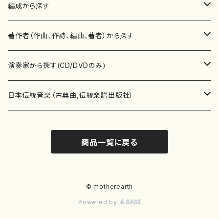
楽譜
編成から探す
書籍
邦楽器
著作者（作曲、作詩、編曲、著者）から探す
書籍
箏・琴（ソロ）
CD・DVD
合唱
あ行
演奏家から探す(CD/DVDのみ)
テキストブック
箏・琴（合奏）
混声合唱
青木省三(アオキ ショウゾウ)
チケット
歌・声
か行
邦楽（箏、三味線、尺八等）演奏家
日本伝統音楽（古典曲,伝統楽譜出版社）
事典
三味線（ソロ）
女声合唱
青島広志（アオシマ ヒロシ）
ソプラノ
梯郁夫(カケハシ イクオ)
アルメリア（箏）
雑誌
洋楽器（鍵盤楽器）
さ行
声楽家・合唱団・朗読等
地歌箏曲（箏古典楽譜）
商品一覧に戻る
詩集
三味線（合奏）
男声合唱
秋山健治(アキヤマ ケンジ）
アルト
蔭山滸山(カゲヤマ キョザン)
石川高（笙）
邦楽ジャーナル
ピアノ（ソロ）
斉藤松声(サイトウ ショウセイ)
應和惠子（声楽・ソプラノ）
宮城道雄（宮城宗家監修）
レコード
洋楽器（弦楽器）
た行
洋楽-鍵盤楽器（ピアノ、オルガン等）演奏家
地歌箏曲（三絃古典楽譜）
尺八（ソロ）
児童合唱
秋山邦晴(アキヤマ クニハル)
テノール
景山伸夫(カゲヤマ ノブオ)
伊藤まなみ（箏）
ピアノ（連弾）
斎藤武（サイトウ タケシ）
栗友会女声アンサンブル（合唱・女声合唱）
バイオリン（ソロ）
平良伊津美(タイラ イツミ)
マリーン・ファン・ニューケルケン（ピアノ）
宮城道雄（宮城宗家監修）
雑貨・アクセサリー
洋楽器（木管楽器）
な行
洋楽-弦楽器（バイオリン、ギター等）演奏家
長唄青柳楽譜（唄、三味線楽譜）
© motherearth
Powered by
尺八（合奏）
朗読・語り
芥川也寸志（アクタガワ ヤスシ）
バリトン
葛西聖憲(カサイ マサノリ)
浦上恵子（箏）
ピアノ（合奏）
斎藤友子(サイトウ トモコ)
川口聖加（声楽・ソプラノ）
バイオリン（合奏）
田頭優子(タガシラ ユウコ)
赤城眞理（ピアノ）
フルート（ピッコロを含む）（ソロ）
内藤 明美(ナイトウ アケミ)
戸澤哲夫（バイオリン）
杵屋彌之介(青柳茂三）
用具
洋楽器（金管楽器）
は行
洋楽-木管楽器（フルート、クラリネット等）演奏家
尺八（古典楽譜、伝統楽譜出版社）