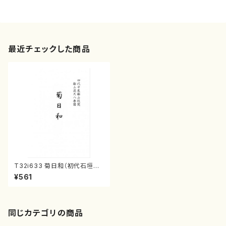
最近チェックした商品
T32i633 菊日和（初代石垣征
山）/楽譜）都山流公刊楽譜曲番:
¥561
2351
同じカテゴリの商品