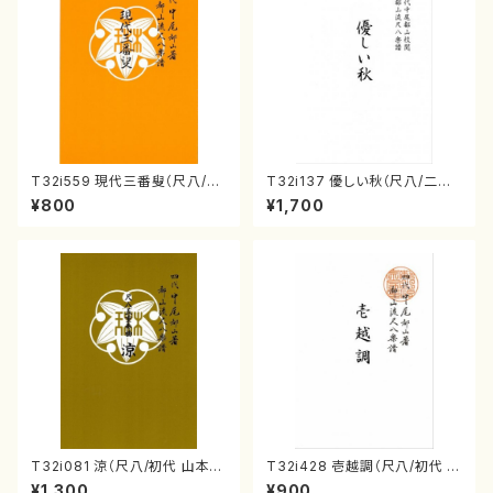
T32i559 現代三番叟（尺八/杵
T32i137 優しい秋（尺八/二代
屋正邦/楽譜）都山流公刊楽譜曲
山本邦山/尺八/都山式譜）都山
¥800
¥1,700
番:2269
流公刊楽譜曲番:586
T32i081 涼（尺八/初代 山本邦
T32i428 壱越調（尺八/初代 中
山/尺八/都山式譜）都山流公刊
村双葉/楽譜）都山流公刊楽譜曲
¥1,300
¥900