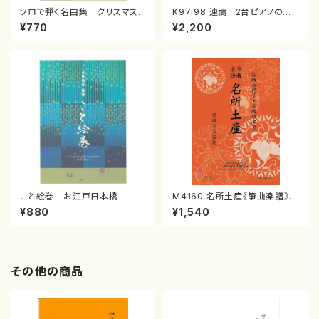
ソロで弾く名曲集 クリスマス・
K97i98 連禱 : 2台ピアノのた
イブ／恋人がサンタクロース(
めの（2 Pianos / 菊池 幸夫 /
¥770
¥2,200
箏独奏 /大平光美 編曲/楽
楽譜）
譜）
こと絵巻 お江戸日本橋
M4160 名所土産《箏曲楽譜》
（箏/宮城喜代子・宮城数江著・
¥880
¥1,540
宮城宗家監修/箏曲古典楽譜）
その他の商品