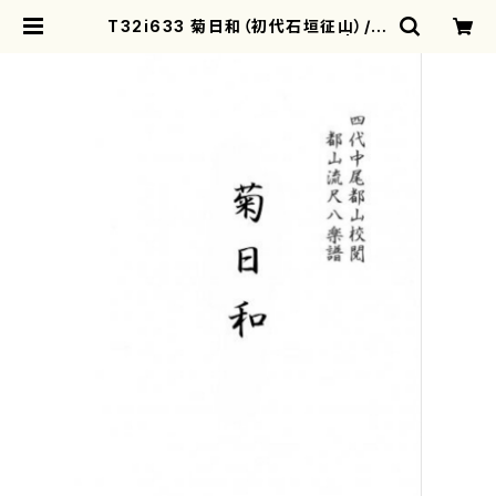
T32i633 菊日和（初代石垣征山）/楽
譜）都山流公刊楽譜曲番:2351 | mo
therearth