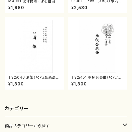
M4301 琉球民謡による組曲
S1801 三つのエスキス（箏2，1
（箏/牧野由多可作曲/宮城喜代
7/清水 脩/楽譜）
¥1,980
¥2,530
子・宮城数江著/箏曲楽譜）
T32i046 清姫（尺八/金森高
T32i451 奉祝合奏曲（尺八/久
山/楽譜）都山流公刊楽譜曲番：
本玄智/楽譜）都山流公刊楽譜曲
¥1,300
¥1,300
45
番:2158
カテゴリー
商品カテゴリーから探す