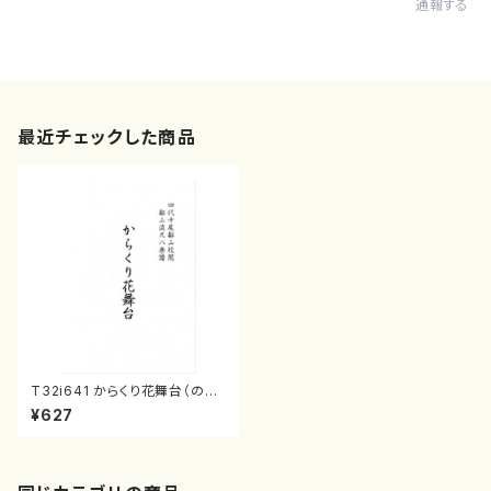
通報する
最近チェックした商品
T32i641 からくり花舞台（のむ
ら ほうざん/楽譜）都山流公刊楽
¥627
譜曲番:2359