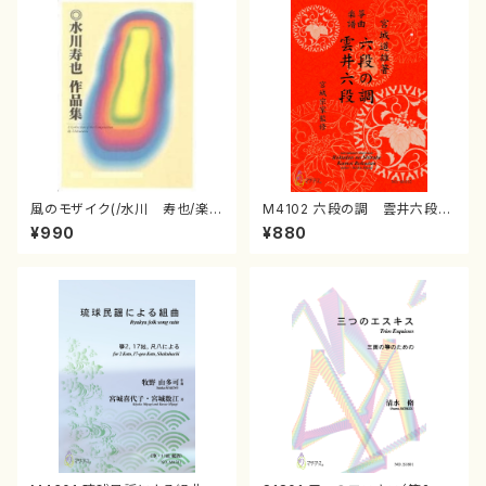
風のモザイク(/水川 寿也/楽
M4102 六段の調 雲井六段
譜）
（箏/宮城道雄著・宮城宗家監修/
¥990
¥880
箏曲古典楽譜）