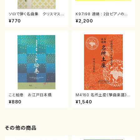
ソロで弾く名曲集 クリスマス・
K97i98 連禱 : 2台ピアノのた
イブ／恋人がサンタクロース(
めの（2 Pianos / 菊池 幸夫 /
¥770
¥2,200
箏独奏 /大平光美 編曲/楽
楽譜）
譜）
こと絵巻 お江戸日本橋
M4160 名所土産《箏曲楽譜》
（箏/宮城喜代子・宮城数江著・
¥880
¥1,540
宮城宗家監修/箏曲古典楽譜）
その他の商品