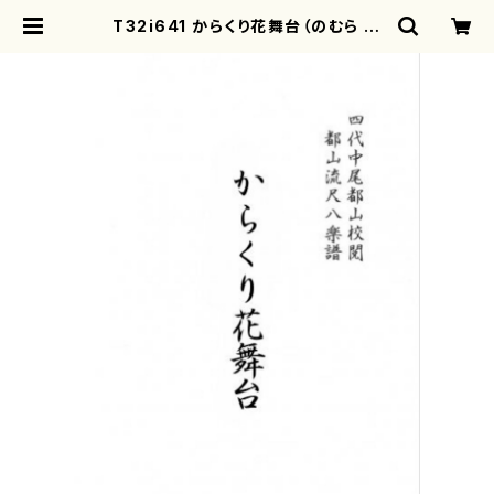
T32i641 からくり花舞台（のむら ほ
うざん/楽譜）都山流公刊楽譜曲番:23
59 | motherearth