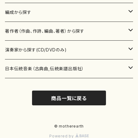
楽譜
編成から探す
書籍
邦楽器
著作者（作曲、作詩、編曲、著者）から探す
書籍
箏・琴（ソロ）
CD・DVD
合唱
あ行
演奏家から探す(CD/DVDのみ)
テキストブック
箏・琴（合奏）
混声合唱
青木省三(アオキ ショウゾウ)
チケット
歌・声
か行
邦楽（箏、三味線、尺八等）演奏家
日本伝統音楽（古典曲,伝統楽譜出版社）
事典
三味線（ソロ）
女声合唱
青島広志（アオシマ ヒロシ）
ソプラノ
梯郁夫(カケハシ イクオ)
アルメリア（箏）
雑誌
洋楽器（鍵盤楽器）
さ行
声楽家・合唱団・朗読等
地歌箏曲（箏古典楽譜）
商品一覧に戻る
詩集
三味線（合奏）
男声合唱
秋山健治(アキヤマ ケンジ）
アルト
蔭山滸山(カゲヤマ キョザン)
石川高（笙）
邦楽ジャーナル
ピアノ（ソロ）
斉藤松声(サイトウ ショウセイ)
應和惠子（声楽・ソプラノ）
宮城道雄（宮城宗家監修）
レコード
洋楽器（弦楽器）
た行
洋楽-鍵盤楽器（ピアノ、オルガン等）演奏家
地歌箏曲（三絃古典楽譜）
尺八（ソロ）
児童合唱
秋山邦晴(アキヤマ クニハル)
テノール
景山伸夫(カゲヤマ ノブオ)
伊藤まなみ（箏）
ピアノ（連弾）
斎藤武（サイトウ タケシ）
栗友会女声アンサンブル（合唱・女声合唱）
バイオリン（ソロ）
平良伊津美(タイラ イツミ)
マリーン・ファン・ニューケルケン（ピアノ）
宮城道雄（宮城宗家監修）
雑貨・アクセサリー
洋楽器（木管楽器）
な行
洋楽-弦楽器（バイオリン、ギター等）演奏家
長唄青柳楽譜（唄、三味線楽譜）
© motherearth
Powered by
尺八（合奏）
朗読・語り
芥川也寸志（アクタガワ ヤスシ）