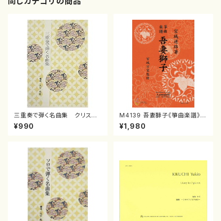
同じカテゴリの商品
三重奏で弾く名曲集 クリスマ
M4139 吾妻獅子《箏曲楽譜》
スメドレー( 箏2/大平光美 編
（箏/宮城道雄著・宮城宗家監修/
¥990
¥1,980
曲/楽譜）
箏曲古典楽譜）