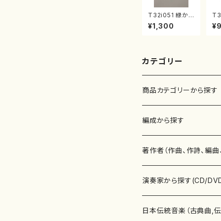
T32i051 緑か
T3
がやく（尺八/金
（
¥1,300
¥
森高山/楽譜）都
尺
山流公刊楽譜曲
都
番：50
曲番
カテゴリー
商品カテゴリーから探す
楽譜
編成から探す
書籍
邦楽器
著作者（作曲、作詩、編曲
書籍
箏・琴（ソロ）
CD・DVD
合唱
あ行
演奏家から探す(CD/DV
テキストブック
箏・琴（合奏）
混声合唱
青木省三(アオキ ショウゾウ)
チケット
歌・声
か行
邦楽（箏、三味線、尺八等
日本伝統音楽（古典曲,