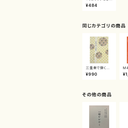
この里（のむら
¥484
せいほう/楽譜）
都山流公刊楽譜
曲番:2378
同じカテゴリの商品
三重奏で弾く名
M
曲集 クリスマ
子
¥990
¥1
スメドレー( 箏
（
2/大平光美 編
著
曲/楽譜）
修
譜
その他の商品