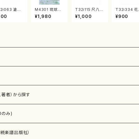
2i063 滄溟
M4301 琉球民
T32i115 尺八四
T32i334 
尺八/野村正峰/
謡による組曲
重奏曲 第三番
く頃（尺八/初
900
¥1,980
¥1,000
¥900
八/都山式譜）
（箏/牧野由多可
衆籟（尺八/初代
山川園松/楽
山流公刊楽譜
作曲/宮城喜代
山本邦山/尺八/
都山流公刊
:512
子・宮城数江著/
都山式譜）都山
曲番:2037
箏曲楽譜）
流公刊楽譜曲番:
564
、著者）から探す
Dのみ)
）演奏家
伝統楽譜出版社）