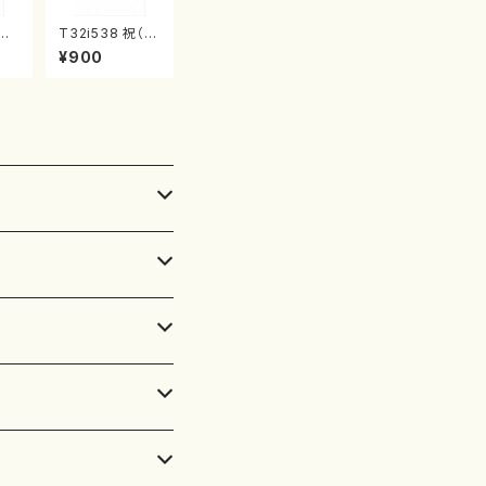
花咲
T32i538 祝（ほ
代
ぎ）（尺八/二代
¥900
譜）
池田静山/楽譜）
楽譜
都山流公刊楽譜
曲番:2247