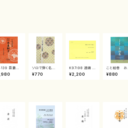
4139 吾妻獅
ソロで弾く名曲
K97i98 連禱 :
こと絵巻 お
《箏曲楽譜》
集 クリスマス・
2台ピアノのため
戸日本橋
,980
¥770
¥2,200
¥880
箏/宮城道雄
イブ／恋人がサ
の（2 Pianos /
・宮城宗家監
ンタクロース(
菊池 幸夫 / 楽
/箏曲古典楽
箏独奏 /大平
譜）
）
光美 編曲/楽
譜）