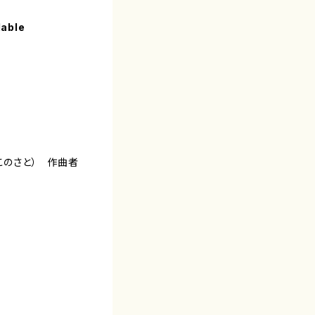
lable
このさと） 作曲者