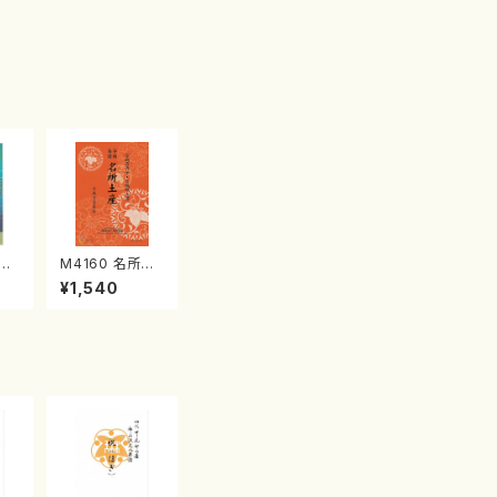
江
M4160 名所土
産《箏曲楽譜》
¥1,540
（箏/宮城喜代
子・宮城数江著・
宮城宗家監修/
箏曲古典楽譜）