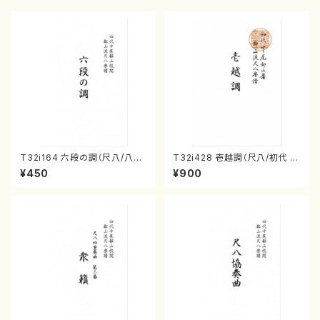
T32i164 六段の調（尺八/八橋
T32i428 壱越調（尺八/初代 中
検校/楽譜）都山流公刊楽譜曲
村双葉/楽譜）都山流公刊楽譜曲
¥450
¥900
番:1016
番:2133