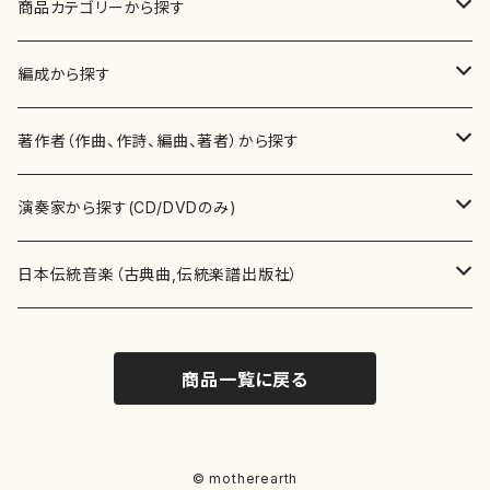
商品カテゴリーから探す
楽譜
編成から探す
書籍
邦楽器
著作者（作曲、作詩、編曲、著者）から探す
書籍
箏・琴（ソロ）
CD・DVD
合唱
あ行
演奏家から探す(CD/DVDのみ)
テキストブック
箏・琴（合奏）
混声合唱
青木省三(アオキ ショウゾウ)
チケット
歌・声
か行
邦楽（箏、三味線、尺八等）演奏家
日本伝統音楽（古典曲,伝統楽譜出版社）
事典
三味線（ソロ）
女声合唱
青島広志（アオシマ ヒロシ）
ソプラノ
梯郁夫(カケハシ イクオ)
アルメリア（箏）
雑誌
洋楽器（鍵盤楽器）
さ行
声楽家・合唱団・朗読等
地歌箏曲（箏古典楽譜）
商品一覧に戻る
詩集
三味線（合奏）
男声合唱
秋山健治(アキヤマ ケンジ）
アルト
蔭山滸山(カゲヤマ キョザン)
石川高（笙）
邦楽ジャーナル
ピアノ（ソロ）
斉藤松声(サイトウ ショウセイ)
應和惠子（声楽・ソプラノ）
宮城道雄（宮城宗家監修）
レコード
洋楽器（弦楽器）
た行
洋楽-鍵盤楽器（ピアノ、オルガン等）演奏家
地歌箏曲（三絃古典楽譜）
尺八（ソロ）
児童合唱
秋山邦晴(アキヤマ クニハル)
テノール
景山伸夫(カゲヤマ ノブオ)
伊藤まなみ（箏）
ピアノ（連弾）
斎藤武（サイトウ タケシ）
栗友会女声アンサンブル（合唱・女声合唱）
バイオリン（ソロ）
平良伊津美(タイラ イツミ)
マリーン・ファン・ニューケルケン（ピアノ）
宮城道雄（宮城宗家監修）
雑貨・アクセサリー
洋楽器（木管楽器）
な行
洋楽-弦楽器（バイオリン、ギター等）演奏家
長唄青柳楽譜（唄、三味線楽譜）
© motherearth