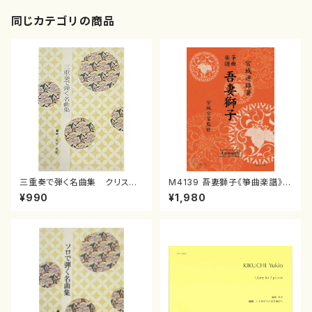
同じカテゴリの商品
三重奏で弾く名曲集 クリスマ
M4139 吾妻獅子《箏曲楽譜》
スメドレー( 箏2/大平光美 編
（箏/宮城道雄著・宮城宗家監修/
¥990
¥1,980
曲/楽譜）
箏曲古典楽譜）