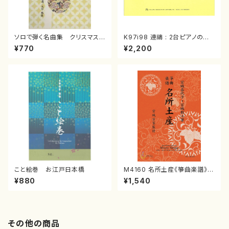
ソロで弾く名曲集 クリスマス・
K97i98 連禱 : 2台ピアノのた
イブ／恋人がサンタクロース(
めの（2 Pianos / 菊池 幸夫 /
¥770
¥2,200
箏独奏 /大平光美 編曲/楽
楽譜）
譜）
こと絵巻 お江戸日本橋
M4160 名所土産《箏曲楽譜》
（箏/宮城喜代子・宮城数江著・
¥880
¥1,540
宮城宗家監修/箏曲古典楽譜）
その他の商品