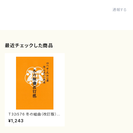
通報する
最近チェックした商品
T32i576 冬の組曲（改訂版）
（初代 山川園松/楽譜）都山流公
¥1,243
刊楽譜曲番:2291