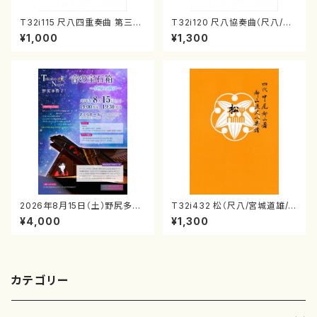
T32i115 尺八四重奏曲 第三番
T32i120 尺八協奏曲（尺八/二
衆籟（尺八/初代 山本邦山/尺
代 山本邦山/尺八/都山式譜）都
¥1,000
¥1,300
八/都山式譜）都山流公刊楽譜曲
山流公刊楽譜曲番:569
番:564
2026年8月15日（土）野尻多佳
T32i432 松（尺八/宮城道雄/
子ピアノリサイタル 音の宝石
楽譜）都山流公刊楽譜曲番:213
¥4,000
¥1,300
箱チケット一般
8
カテゴリー