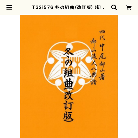
T32i576 冬の組曲（改訂版）（初代
山川園松/楽譜）都山流公刊楽譜曲番:
2291 | motherearth