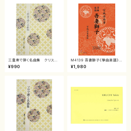
三重奏で弾く名曲集 クリスマ
M4139 吾妻獅子《箏曲楽譜》
スメドレー( 箏2/大平光美 編
（箏/宮城道雄著・宮城宗家監修/
¥990
¥1,980
曲/楽譜）
箏曲古典楽譜）