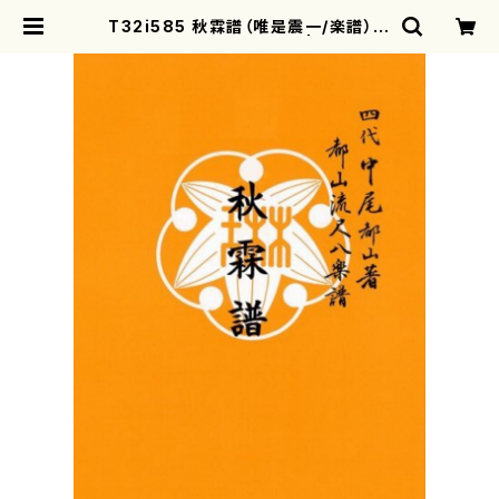
T32i585 秋霖譜（唯是震一/楽譜）都
山流公刊楽譜曲番:2301 | mother
earth