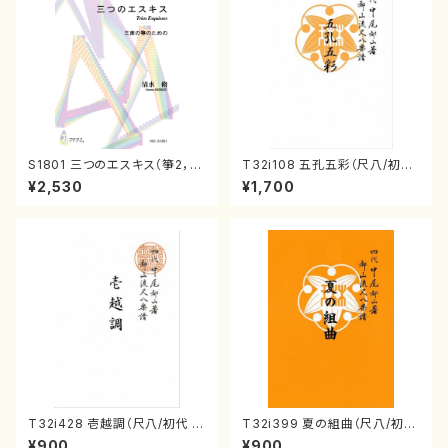
S1801 三つのエスキス（箏2，1
T32i108 五孔五彩（尺八/初代
7/清水 脩/楽譜）
石垣征山/尺八/都山式譜）都山
¥2,530
¥1,700
流公刊楽譜曲番:557
T32i428 壱越調（尺八/初代 中
T32i399 夏の組曲（尺八/初代
村双葉/楽譜）都山流公刊楽譜曲
山川園松/楽譜）都山流公刊楽譜
¥900
¥900