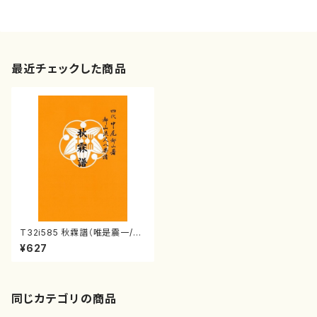
最近チェックした商品
T32i585 秋霖譜（唯是震一/楽
譜）都山流公刊楽譜曲番:2301
¥627
同じカテゴリの商品