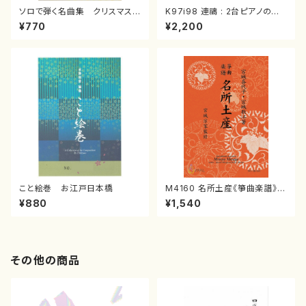
ソロで弾く名曲集 クリスマス・
K97i98 連禱 : 2台ピアノのた
イブ／恋人がサンタクロース(
めの（2 Pianos / 菊池 幸夫 /
¥770
¥2,200
箏独奏 /大平光美 編曲/楽
楽譜）
譜）
こと絵巻 お江戸日本橋
M4160 名所土産《箏曲楽譜》
（箏/宮城喜代子・宮城数江著・
¥880
¥1,540
宮城宗家監修/箏曲古典楽譜）
その他の商品