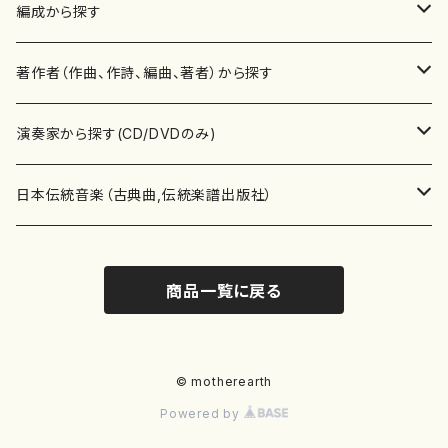
楽譜
編成から探す
書籍
邦楽器
著作者（作曲、作詩、編曲、著者）から探す
書籍
箏・琴（ソロ）
CD・DVD
合唱
あ行
演奏家から探す(CD/DVDのみ)
テキストブック
箏・琴（合奏）
混声合唱
青木省三(アオキ ショウゾウ)
チケット
歌・声
か行
邦楽（箏、三味線、尺八等）演奏家
日本伝統音楽（古典曲,伝統楽譜出版社）
事典
三味線（ソロ）
女声合唱
青島広志（アオシマ ヒロシ）
ソプラノ
梯郁夫(カケハシ イクオ)
アルメリア（箏）
雑誌
洋楽器（鍵盤楽器）
さ行
声楽家・合唱団・朗読等
地歌箏曲（箏古典楽譜）
商品一覧に戻る
詩集
三味線（合奏）
男声合唱
秋山健治(アキヤマ ケンジ）
アルト
蔭山滸山(カゲヤマ キョザン)
石川高（笙）
邦楽ジャーナル
ピアノ（ソロ）
斉藤松声(サイトウ ショウセイ)
應和惠子（声楽・ソプラノ）
宮城道雄（宮城宗家監修）
レコード
洋楽器（弦楽器）
た行
洋楽-鍵盤楽器（ピアノ、オルガン等）演奏家
地歌箏曲（三絃古典楽譜）
尺八（ソロ）
児童合唱
秋山邦晴(アキヤマ クニハル)
テノール
景山伸夫(カゲヤマ ノブオ)
伊藤まなみ（箏）
ピアノ（連弾）
斎藤武（サイトウ タケシ）
栗友会女声アンサンブル（合唱・女声合唱）
バイオリン（ソロ）
平良伊津美(タイラ イツミ)
マリーン・ファン・ニューケルケン（ピアノ）
宮城道雄（宮城宗家監修）
雑貨・アクセサリー
洋楽器（木管楽器）
な行
洋楽-弦楽器（バイオリン、ギター等）演奏家
長唄青柳楽譜（唄、三味線楽譜）
© motherearth
Powered by
尺八（合奏）
朗読・語り
芥川也寸志（アクタガワ ヤスシ）
バリトン
葛西聖憲(カサイ マサノリ)
浦上恵子（箏）
ピアノ（合奏）
斎藤友子(サイトウ トモコ)
川口聖加（声楽・ソプラノ）
バイオリン（合奏）
田頭優子(タガシラ ユウコ)
赤城眞理（ピアノ）
フルート（ピッコロを含む）（ソロ）
内藤 明美(ナイトウ アケミ)
戸澤哲夫（バイオリン）
杵屋彌之介(青柳茂三）
用具
洋楽器（金管楽器）
は行
洋楽-木管楽器（フルート、クラリネット等）演奏家
尺八（古典楽譜、伝統楽譜出版社）