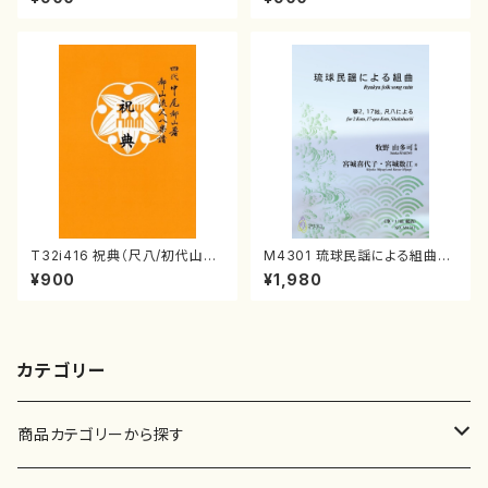
番:2133
曲番:2104
T32i416 祝典（尺八/初代山川
M4301 琉球民謡による組曲
園松/楽譜）都山流公刊楽譜曲
（箏/牧野由多可作曲/宮城喜代
¥900
¥1,980
番:2121
子・宮城数江著/箏曲楽譜）
カテゴリー
商品カテゴリーから探す