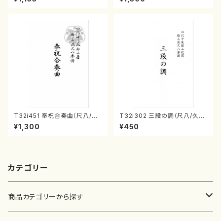
雄/楽譜）
161
T32i451 奉祝合奏曲（尺八/久
T32i302 三段の調（尺八/久本
本玄智/楽譜）都山流公刊楽譜曲
玄智/楽譜）都山no:2003
¥1,300
¥450
番:2158
カテゴリー
商品カテゴリーから探す