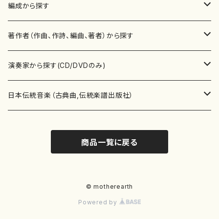
楽譜
編成から探す
書籍
邦楽器
著作者（作曲、作詩、編曲、著者）から探す
書籍
箏・琴（ソロ）
CD・DVD
合唱
あ行
演奏家から探す(CD/DVDのみ)
テキストブック
箏・琴（合奏）
混声合唱
青木省三(アオキ ショウゾウ)
チケット
歌・声
か行
邦楽（箏、三味線、尺八等）演奏家
日本伝統音楽（古典曲,伝統楽譜出版社）
事典
三味線（ソロ）
女声合唱
青島広志（アオシマ ヒロシ）
ソプラノ
梯郁夫(カケハシ イクオ)
アルメリア（箏）
雑誌
洋楽器（鍵盤楽器）
さ行
声楽家・合唱団・朗読等
地歌箏曲（箏古典楽譜）
商品一覧に戻る
詩集
三味線（合奏）
男声合唱
秋山健治(アキヤマ ケンジ）
アルト
蔭山滸山(カゲヤマ キョザン)
石川高（笙）
邦楽ジャーナル
ピアノ（ソロ）
斉藤松声(サイトウ ショウセイ)
應和惠子（声楽・ソプラノ）
宮城道雄（宮城宗家監修）
レコード
洋楽器（弦楽器）
た行
洋楽-鍵盤楽器（ピアノ、オルガン等）演奏家
地歌箏曲（三絃古典楽譜）
尺八（ソロ）
児童合唱
秋山邦晴(アキヤマ クニハル)
テノール
景山伸夫(カゲヤマ ノブオ)
伊藤まなみ（箏）
ピアノ（連弾）
斎藤武（サイトウ タケシ）
栗友会女声アンサンブル（合唱・女声合唱）
バイオリン（ソロ）
平良伊津美(タイラ イツミ)
マリーン・ファン・ニューケルケン（ピアノ）
宮城道雄（宮城宗家監修）
雑貨・アクセサリー
洋楽器（木管楽器）
な行
洋楽-弦楽器（バイオリン、ギター等）演奏家
長唄青柳楽譜（唄、三味線楽譜）
© motherearth
Powered by
尺八（合奏）
朗読・語り
芥川也寸志（アクタガワ ヤスシ）
バリトン
葛西聖憲(カサイ マサノリ)
浦上恵子（箏）
ピアノ（合奏）
斎藤友子(サイトウ トモコ)
川口聖加（声楽・ソプラノ）
バイオリン（合奏）
田頭優子(タガシラ ユウコ)
赤城眞理（ピアノ）
フルート（ピッコロを含む）（ソロ）
内藤 明美(ナイトウ アケミ)
戸澤哲夫（バイオリン）
杵屋彌之介(青柳茂三）
用具
洋楽器（金管楽器）
は行
洋楽-木管楽器（フルート、クラリネット等）演奏家
尺八（古典楽譜、伝統楽譜出版社）