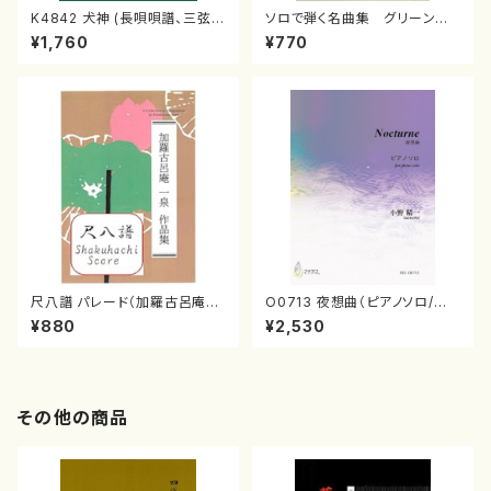
K4842 犬神 (長唄唄譜、三弦
ソロで弾く名曲集 グリーンスリ
譜/杵屋彌之介(青柳茂三）/青柳
ーブス／ アメージンググレイ
¥1,760
¥770
三絃楽譜）
ス(0/大平光美/楽譜）
尺八譜 パレード（加羅古呂庵一
O0713 夜想曲（ピアノソロ/小
泉/楽譜）
野精一/楽譜）
¥880
¥2,530
その他の商品