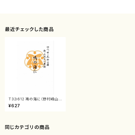
最近チェックした商品
T32i612 鳰の海に（野村峰山/
楽譜）都山流公刊楽譜曲番:233
¥627
0
同じカテゴリの商品