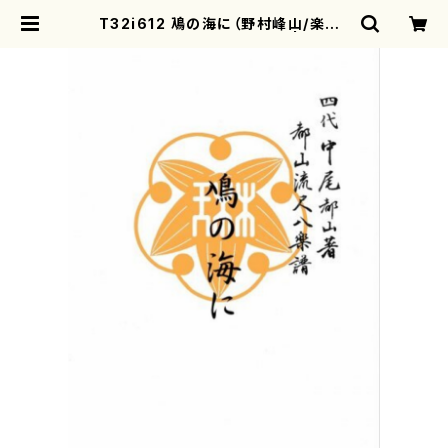
T32i612 鳰の海に（野村峰山/楽譜）
都山流公刊楽譜曲番:2330 | moth
erearth