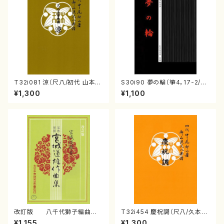
T32i081 涼（尺八/初代 山本邦
S30i90 夢の輪（箏4，17-2/沢
山/尺八/都山式譜）都山流公刊
井比河流/楽譜）
¥1,300
¥1,100
楽譜曲番:530
改訂版 八千代獅子編曲
T32i454 慶祝調（尺八/久本玄
（編曲八千代獅子）(/宮城道
智/楽譜）都山流公刊楽譜曲番:2
¥1,155
¥1,300