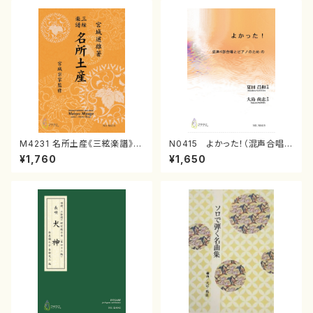
M4231 名所土産《三絃楽譜》
N0415 よかった！（混声合唱，
（三絃/宮城道雄著・宮城宗家監
ピアノ/夏田昌和/楽譜）
¥1,760
¥1,650
修/三絃楽譜）