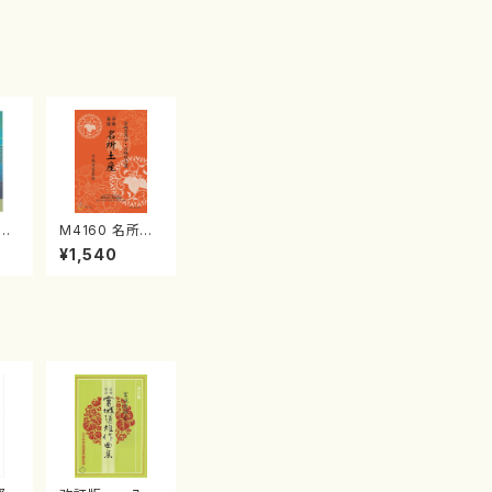
江
M4160 名所土
産《箏曲楽譜》
¥1,540
（箏/宮城喜代
子・宮城数江著・
宮城宗家監修/
箏曲古典楽譜）