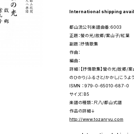
International shipping avai
都山流公刊楽譜曲番:6003
正題：螢の光/故郷/案山子/紅葉
副題：抒情歌集
作曲：
編曲：
詳細：【抒情歌集】螢の光/故郷/案
のひかり/ふるさと/かかし/こうよ
ISMN ：979-0-65010-687-0
サイズ：B5
楽譜の種類：尺八/都山式譜
作品の詳細↓
http://www.tozanryu.com