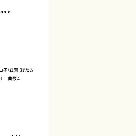
lable
山子/紅葉（ほたる
う） 曲数4