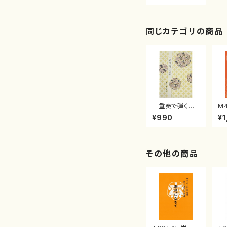
流公刊楽譜曲番:
6003
同じカテゴリの商品
三重奏で弾く名
M
曲集 クリスマ
子
¥990
¥1
スメドレー( 箏
（
2/大平光美 編
著
曲/楽譜）
修
譜
その他の商品