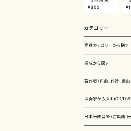
T32i525 岸辺
T3
に立ちて（尺八/
合
¥800
¥1
初代 中村双葉/
本
楽譜）都山流公
山
刊楽譜曲番:223
番:
4
カテゴリー
商品カテゴリーから探す
楽譜
編成から探す
書籍
邦楽器
著作者（作曲、作詩、編曲
書籍
箏・琴（ソロ）
CD・DVD
合唱
あ行
演奏家から探す(CD/DV
テキストブック
箏・琴（合奏）
混声合唱
青木省三(アオキ ショウゾウ)
チケット
歌・声
か行
邦楽（箏、三味線、尺八等
日本伝統音楽（古典曲,
事典
三味線（ソロ）