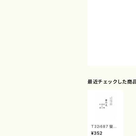
最近チェックした商
T32i687 螢の
光/故郷/案山子/
¥352
紅葉（楽譜）都山