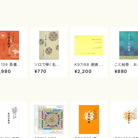
4139 吾妻獅
ソロで弾く名曲
K97i98 連禱 :
こと絵巻 お
《箏曲楽譜》
集 クリスマス・
2台ピアノのため
戸日本橋
,980
¥770
¥2,200
¥880
箏/宮城道雄
イブ／恋人がサ
の（2 Pianos /
・宮城宗家監
ンタクロース(
菊池 幸夫 / 楽
/箏曲古典楽
箏独奏 /大平
譜）
）
光美 編曲/楽
譜）