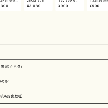
2i451 奉祝
28CM-578 す
T32i399 夏の
T32i126 津
奏曲（尺八/久
ばるの七ツ（二
組曲（尺八/初代
風土記（尺八
,300
¥3,080
¥900
¥900
玄智/楽譜）都
十絃箏/クラリネ
山川園松/楽譜）
村峰山/尺八/
流公刊楽譜曲
ット/ヴァイオリ
都山流公刊楽譜
山式譜）都山
2158
ン/チェロ/吉松
曲番:2104
公刊楽譜曲番
隆：/CD）
75
、著者）から探す
Dのみ)
）演奏家
伝統楽譜出版社）