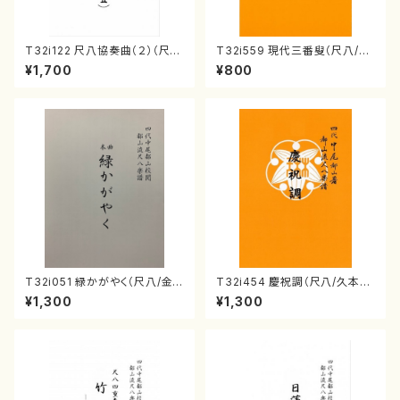
T32i122 尺八協奏曲（２）（尺
T32i559 現代三番叟（尺八/杵
八/二代 山本邦山/尺八/都山式
屋正邦/楽譜）都山流公刊楽譜曲
¥1,700
¥800
譜）都山流公刊楽譜曲番:571
番:2269
T32i051 緑かがやく（尺八/金
T32i454 慶祝調（尺八/久本玄
森高山/楽譜）都山流公刊楽譜曲
智/楽譜）都山流公刊楽譜曲番:2
¥1,300
¥1,300
番：50
161