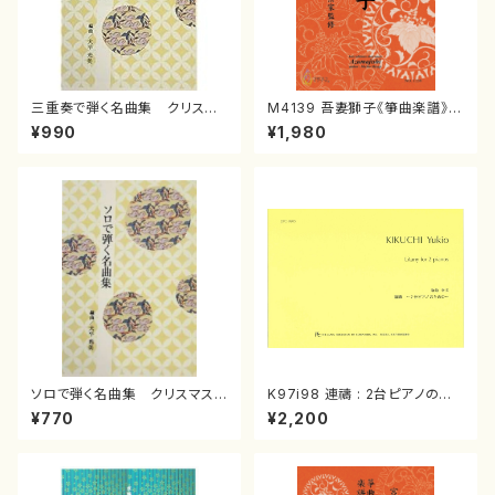
三重奏で弾く名曲集 クリスマ
M4139 吾妻獅子《箏曲楽譜》
スメドレー( 箏2/大平光美 編
（箏/宮城道雄著・宮城宗家監修/
¥990
¥1,980
曲/楽譜）
箏曲古典楽譜）
ソロで弾く名曲集 クリスマス・
K97i98 連禱 : 2台ピアノのた
イブ／恋人がサンタクロース(
めの（2 Pianos / 菊池 幸夫 /
¥770
¥2,200
箏独奏 /大平光美 編曲/楽
楽譜）
譜）