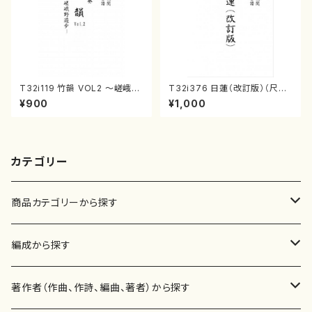
T32i119 竹韻 VOL2 ～嵯峨野
T32i376 日蓮（改訂版）（尺八/
遊歩～（尺八/野村峰山/尺八/都
宮城道雄/楽譜）都山流公刊楽譜
¥900
¥1,000
山式譜）都山流公刊楽譜曲番:5
曲番:2081
68
カテゴリー
商品カテゴリーから探す
楽譜
編成から探す
書籍
邦楽器
著作者（作曲、作詩、編曲、著者）から探す