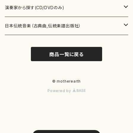
書籍
箏・琴（ソロ）
CD・DVD
合唱
あ行
演奏家から探す(CD/DVDのみ)
テキストブック
箏・琴（合奏）
混声合唱
青木省三(アオキ ショウゾウ)
チケット
歌・声
か行
邦楽（箏、三味線、尺八等）演奏家
日本伝統音楽（古典曲,伝統楽譜出版社）
事典
三味線（ソロ）
女声合唱
青島広志（アオシマ ヒロシ）
ソプラノ
梯郁夫(カケハシ イクオ)
アルメリア（箏）
雑誌
洋楽器（鍵盤楽器）
さ行
声楽家・合唱団・朗読等
地歌箏曲（箏古典楽譜）
商品一覧に戻る
詩集
三味線（合奏）
男声合唱
秋山健治(アキヤマ ケンジ）
アルト
蔭山滸山(カゲヤマ キョザン)
石川高（笙）
邦楽ジャーナル
ピアノ（ソロ）
斉藤松声(サイトウ ショウセイ)
應和惠子（声楽・ソプラノ）
宮城道雄（宮城宗家監修）
レコード
洋楽器（弦楽器）
た行
洋楽-鍵盤楽器（ピアノ、オルガン等）演奏家
地歌箏曲（三絃古典楽譜）
尺八（ソロ）
児童合唱
秋山邦晴(アキヤマ クニハル)
テノール
景山伸夫(カゲヤマ ノブオ)
伊藤まなみ（箏）
ピアノ（連弾）
斎藤武（サイトウ タケシ）
栗友会女声アンサンブル（合唱・女声合唱）
バイオリン（ソロ）
平良伊津美(タイラ イツミ)
マリーン・ファン・ニューケルケン（ピアノ）
宮城道雄（宮城宗家監修）
雑貨・アクセサリー
洋楽器（木管楽器）
な行
洋楽-弦楽器（バイオリン、ギター等）演奏家
長唄青柳楽譜（唄、三味線楽譜）
© motherearth
Powered by
尺八（合奏）
朗読・語り
芥川也寸志（アクタガワ ヤスシ）
バリトン
葛西聖憲(カサイ マサノリ)
浦上恵子（箏）
ピアノ（合奏）
斎藤友子(サイトウ トモコ)
川口聖加（声楽・ソプラノ）
バイオリン（合奏）
田頭優子(タガシラ ユウコ)
赤城眞理（ピアノ）
フルート（ピッコロを含む）（ソロ）
内藤 明美(ナイトウ アケミ)
戸澤哲夫（バイオリン）
杵屋彌之介(青柳茂三）
用具
洋楽器（金管楽器）
は行
洋楽-木管楽器（フルート、クラリネット等）演奏家
尺八（古典楽譜、伝統楽譜出版社）
邦楽大合奏
歌曲
芦垣美穂(アシガキ ミホ)
バス
片桐朋子(カタギリ トモコ)
小笠原夏美（箏）
オルガン
佐伯圭子(サエキ ケイコ)
平野忠彦（声楽・バリトン）
ビオラ
高野喜長(タカノ キチョウ)
青柳晋（ピアノ）
フルート（ピッコロを含む）（合奏）
永井薫(ナガイ カオル）
工藤真菜（バイオリン）
トランペット
萩原正吟(ハギワラ セイギン)
河村利夫（サクソフォン）
都山楽会楽譜
洋楽器（打楽器）
ま行
洋楽-打楽器（パーカッション、マリンバ等）演奏者
篠笛
ドロシー・アシュビー
その他（声域を指定しない歌など）
かただときこ(カタダ トキコ）
大久保智子（箏）
アコーディオン
坂井情二(サカイ ジョウジ)
河内紀恵（声楽・ソプラノ）
チェロ
高野検校(タカノ ケンギョウ)
伊沢長俊（オルガン）
クラリネット
永井ますみ(ナガイ マスミ）
松本克己（バイオリン）
ホルン
朴守賢(パク スヒョン)
板倉稔（クラリネット）
石垣 征山