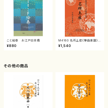
こと絵巻 お江戸日本橋
M4160 名所土産《箏曲楽譜》
（箏/宮城喜代子・宮城数江著・
¥880
¥1,540
宮城宗家監修/箏曲古典楽譜）
その他の商品