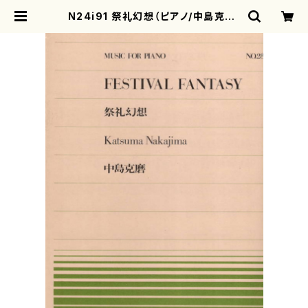
N24i91 祭礼幻想（ピアノ/中島克磨/
楽譜） | motherearth