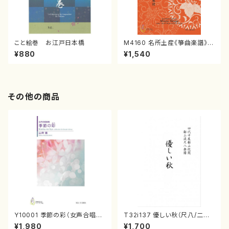
こと絵巻 お江戸日本橋
M4160 名所土産《箏曲楽譜》
（箏/宮城喜代子・宮城数江著・
¥880
¥1,540
宮城宗家監修/箏曲古典楽譜）
その他の商品
Y10001 季節の彩（女声合唱、
T32i137 優しい秋（尺八/二代
ピアノ/山岸徹/楽譜）
山本邦山/尺八/都山式譜）都山
¥1,980
¥1,700