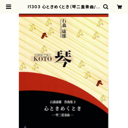
I1303 心ときめくとき（琴二重奏曲/石
森康雄/楽譜） | motherearth