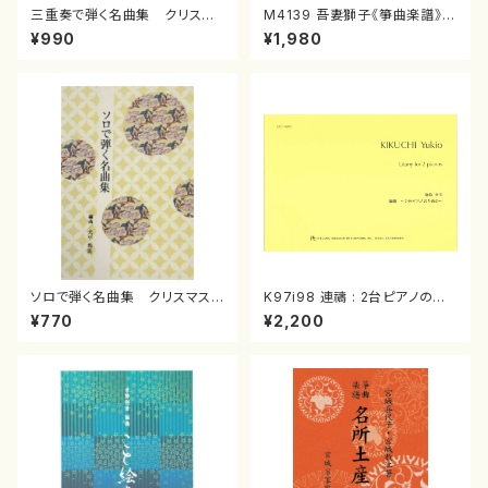
三重奏で弾く名曲集 クリスマ
M4139 吾妻獅子《箏曲楽譜》
スメドレー( 箏2/大平光美 編
（箏/宮城道雄著・宮城宗家監修/
¥990
¥1,980
曲/楽譜）
箏曲古典楽譜）
ソロで弾く名曲集 クリスマス・
K97i98 連禱 : 2台ピアノのた
イブ／恋人がサンタクロース(
めの（2 Pianos / 菊池 幸夫 /
¥770
¥2,200
箏独奏 /大平光美 編曲/楽
楽譜）
譜）