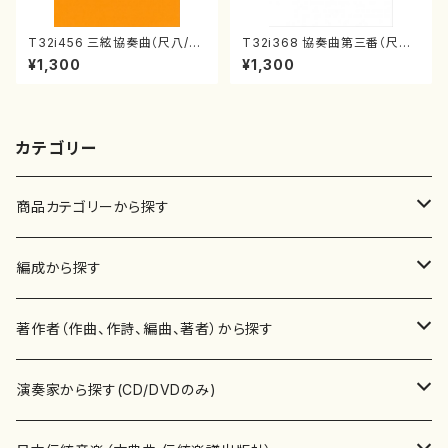
T32i456 三絃協奏曲（尺八/中
T32i368 協奏曲第三番（尺八/
能島欣一/楽譜）都山流公刊楽譜
唯是震一/楽譜）都山流公刊楽譜
¥1,300
¥1,300
曲番:2164
曲番:2073
カテゴリー
商品カテゴリーから探す
楽譜
編成から探す
書籍
邦楽器
著作者（作曲、作詩、編曲、著者）から探す
書籍
箏・琴（ソロ）
CD・DVD
合唱
あ行
演奏家から探す(CD/DVDのみ)
テキストブック
箏・琴（合奏）
混声合唱
青木省三(アオキ ショウゾウ)