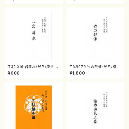
流公刊楽譜曲番:586
T32i016 岩清水（尺八/流祖 中
T32i079 竹の群像（尺八/初代
尾都山/楽譜）都山：15
山本邦山/尺八/都山式譜）都山
¥600
¥1,800
流公刊楽譜曲番:528