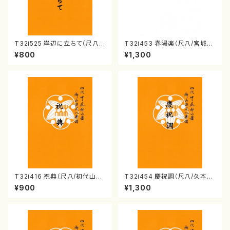
T32i525 岸辺に立ちて（尺八/
T32i453 春陽楽（尺八/宮城道
初代 中村双葉/楽譜）都山流公
雄/楽譜）都山流公刊楽譜曲番:2
¥800
¥1,300
刊楽譜曲番:2234
160
T32i416 祝典（尺八/初代山川
T32i454 慶祝調（尺八/久本玄
園松/楽譜）都山流公刊楽譜曲
智/楽譜）都山流公刊楽譜曲番:2
¥900
¥1,300
番:2121
161