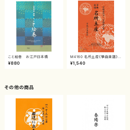
こと絵巻 お江戸日本橋
M4160 名所土産《箏曲楽譜》
（箏/宮城喜代子・宮城数江著・
¥880
¥1,540
宮城宗家監修/箏曲古典楽譜）
その他の商品