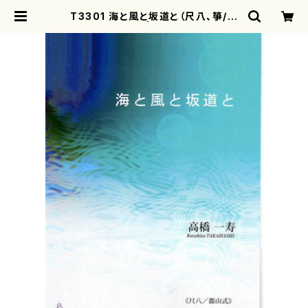
T3301 海と風と坂道と（尺八、箏/高
橋一寿/楽譜） | motherearth