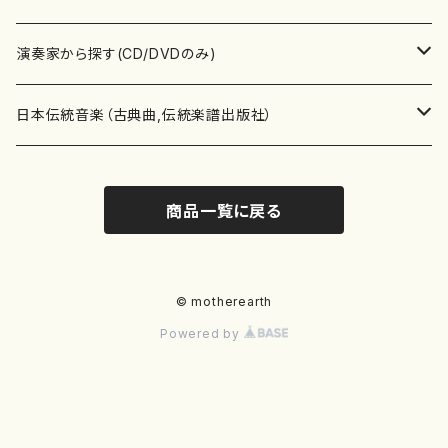
書籍
箏・琴（ソロ）
CD・DVD
合唱
あ行
演奏家から探す(CD/DVDのみ)
テキストブック
箏・琴（合奏）
混声合唱
青木省三(アオキ ショウゾウ)
チケット
歌・声
か行
邦楽（箏、三味線、尺八等）演奏家
日本伝統音楽（古典曲,伝統楽譜出版社）
事典
三味線（ソロ）
女声合唱
青島広志（アオシマ ヒロシ）
ソプラノ
梯郁夫(カケハシ イクオ)
アルメリア（箏）
雑誌
洋楽器（鍵盤楽器）
さ行
声楽家・合唱団・朗読等
地歌箏曲（箏古典楽譜）
商品一覧に戻る
詩集
三味線（合奏）
男声合唱
秋山健治(アキヤマ ケンジ）
アルト
蔭山滸山(カゲヤマ キョザン)
石川高（笙）
邦楽ジャーナル
ピアノ（ソロ）
斉藤松声(サイトウ ショウセイ)
應和惠子（声楽・ソプラノ）
宮城道雄（宮城宗家監修）
レコード
洋楽器（弦楽器）
た行
洋楽-鍵盤楽器（ピアノ、オルガン等）演奏家
地歌箏曲（三絃古典楽譜）
尺八（ソロ）
児童合唱
秋山邦晴(アキヤマ クニハル)
テノール
景山伸夫(カゲヤマ ノブオ)
伊藤まなみ（箏）
ピアノ（連弾）
斎藤武（サイトウ タケシ）
栗友会女声アンサンブル（合唱・女声合唱）
バイオリン（ソロ）
平良伊津美(タイラ イツミ)
マリーン・ファン・ニューケルケン（ピアノ）
宮城道雄（宮城宗家監修）
雑貨・アクセサリー
洋楽器（木管楽器）
な行
洋楽-弦楽器（バイオリン、ギター等）演奏家
長唄青柳楽譜（唄、三味線楽譜）
© motherearth
Powered by
尺八（合奏）
朗読・語り
芥川也寸志（アクタガワ ヤスシ）
バリトン
葛西聖憲(カサイ マサノリ)
浦上恵子（箏）
ピアノ（合奏）
斎藤友子(サイトウ トモコ)
川口聖加（声楽・ソプラノ）
バイオリン（合奏）
田頭優子(タガシラ ユウコ)
赤城眞理（ピアノ）
フルート（ピッコロを含む）（ソロ）
内藤 明美(ナイトウ アケミ)
戸澤哲夫（バイオリン）
杵屋彌之介(青柳茂三）
用具
洋楽器（金管楽器）
は行
洋楽-木管楽器（フルート、クラリネット等）演奏家
尺八（古典楽譜、伝統楽譜出版社）
邦楽大合奏
歌曲
芦垣美穂(アシガキ ミホ)
バス
片桐朋子(カタギリ トモコ)
小笠原夏美（箏）
オルガン
佐伯圭子(サエキ ケイコ)
平野忠彦（声楽・バリトン）
ビオラ
高野喜長(タカノ キチョウ)
青柳晋（ピアノ）
フルート（ピッコロを含む）（合奏）
永井薫(ナガイ カオル）
工藤真菜（バイオリン）
トランペット
萩原正吟(ハギワラ セイギン)
河村利夫（サクソフォン）
都山楽会楽譜
洋楽器（打楽器）
ま行
洋楽-打楽器（パーカッション、マリンバ等）演奏者