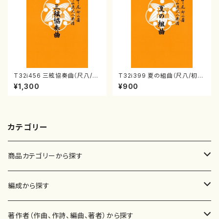
T32i456 三絃協奏曲（尺八/中
T32i399 夏の組曲（尺八/初代
能島欣一/楽譜）都山流公刊楽譜
山川園松/楽譜）都山流公刊楽譜
¥1,300
¥900
曲番:2164
曲番:2104
カテゴリー
商品カテゴリーから探す
楽譜
編成から探す
書籍
邦楽器
著作者（作曲、作詩、編曲、著者）から探す