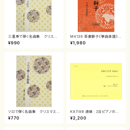
三重奏で弾く名曲集 クリスマ
M4139 吾妻獅子《箏曲楽譜》
スメドレー( 箏2/大平光美 編
（箏/宮城道雄著・宮城宗家監修/
¥990
¥1,980
曲/楽譜）
箏曲古典楽譜）
ソロで弾く名曲集 クリスマス・
K97i98 連禱 : 2台ピアノのた
イブ／恋人がサンタクロース(
めの（2 Pianos / 菊池 幸夫 /
¥770
¥2,200
箏独奏 /大平光美 編曲/楽
楽譜）
譜）