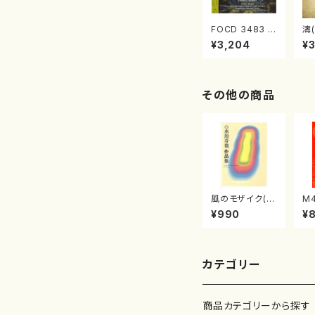
FOCD 3483 邪
濤(
宗門秘曲(混声
O
¥3,204
¥
合唱/木下牧子/
(C
CD)
その他の商品
風のモザイク(/
M
水川 寿也/楽
調
¥990
¥
譜）
（
著
修
譜
カテゴリー
商品カテゴリーから探す