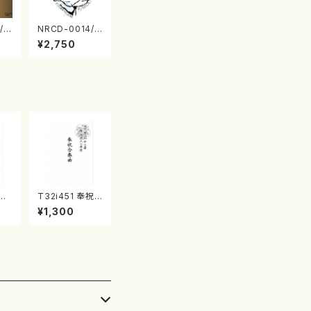
/0
NRCD-0014/0
TO
015 MAKOTO
¥2,750
 S
NAKAMURA S
 v
OLO PIANO さ
（ピ
んにんひとり（C
D）
清姫
T32i451 奉祝
山/
合奏曲（尺八/久
¥1,300
公
本玄智/楽譜）都
45
山流公刊楽譜曲
番:2158