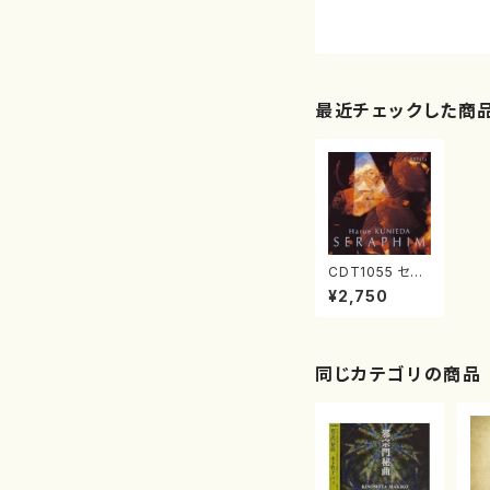
最近チェックした商
CDT1055 セラ
フィム(ヴァイオ
¥2,750
リン,ピアノ,ハー
プ,クラリネット,
ソプラノ/国枝春
恵/CD)
同じカテゴリの商品