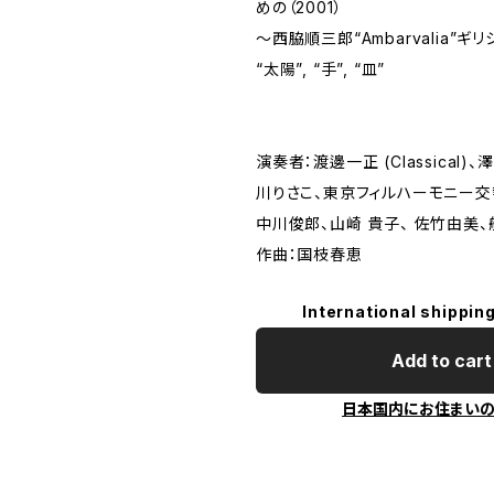
めの（2001）
～西脇順三郎“Ambarvalia”
“太陽”, “手”, “皿”
演奏者：渡邊一正 (Classical
川りさこ、東京フィルハーモニー交
中川俊郎、山崎 貴子、 佐竹由美、
作曲：国枝春恵
International shipping
Add to cart
日本国内にお住まい