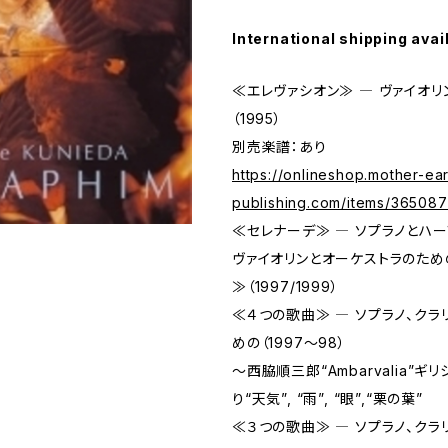
International shipping avai
≪エレヴァシオン≫ ― ヴァイオリ
（1995）
別売楽譜：あり
https://onlineshop.mother-ear
publishing.com/items/36508
≪セレナーデ≫ ― ソプラノとハープ
ヴァイオリンとオーケストラのため
≫（1997/1999）
≪４つの歌曲≫ ― ソプラノ、クラ
めの（1997～98）
～西脇順三郎“Ambarvalia”ギ
り“天気”, “雨”, “眼”,“栗の葉”
≪３つの歌曲≫ ― ソプラノ、クラ