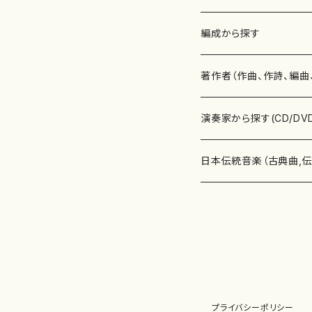
楽譜
編成から探す
書籍
邦楽器
著作者（作曲、作詩、編曲
書籍
箏・琴（ソロ）
CD・DVD
合唱
あ行
演奏家から探す(CD/DV
テキストブック
箏・琴（合奏）
混声合唱
青木省三(アオキ ショウゾウ)
チケット
歌・声
か行
邦楽（箏、三味線、尺八等
日本伝統音楽（古典曲,
事典
三味線（ソロ）
女声合唱
青島広志（アオシマ ヒロシ）
ソプラノ
梯郁夫(カケハシ イクオ)
アルメリア（箏）
雑誌
洋楽器（鍵盤楽器）
さ行
声楽家・合唱団・朗読等
地歌箏曲（箏古典楽譜）
詩集
三味線（合奏）
男声合唱
秋山健治(アキヤマ ケンジ）
アルト
蔭山滸山(カゲヤマ キョザン)
石川高（笙）
邦楽ジャーナル
ピアノ（ソロ）
斉藤松声(サイトウ ショウセイ
應和惠子（声楽・ソプラノ）
宮城道雄（宮城宗家監修）
レコード
洋楽器（弦楽器）
た行
洋楽-鍵盤楽器（ピアノ、
地歌箏曲（三絃古典楽
尺八（ソロ）
児童合唱
秋山邦晴(アキヤマ クニハル)
テノール
景山伸夫(カゲヤマ ノブオ)
伊藤まなみ（箏）
ピアノ（連弾）
斎藤武（サイトウ タケシ）
栗友会女声アンサンブル（合
バイオリン（ソロ）
平良伊津美(タイラ イツミ)
マリーン・ファン・ニューケルケ
宮城道雄（宮城宗家監修）
雑貨・アクセサリー
洋楽器（木管楽器）
な行
洋楽-弦楽器（バイオリン
長唄青柳楽譜（唄、三味
プライバシーポリシー