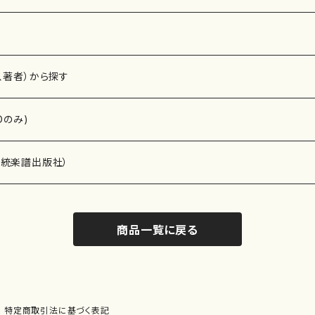
、著者）から探す
Dのみ)
）演奏家
伝統楽譜出版社）
商品一覧に戻る
)
オルガン等）演奏家
譜）
唱・女声合唱）
ン（ピアノ）
、ギター等）演奏家
線楽譜）
特定商取引法に基づく表記