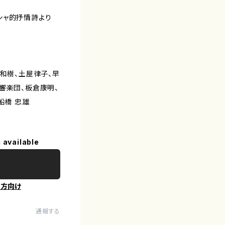
ギリシャ的抒情詩より
)、澤和樹、土屋律子、早
響楽団、板倉康明、
船橋 忠雄
 available
の方向け
通報する