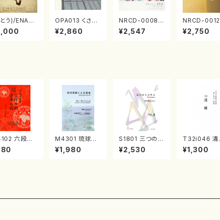
とう)/ENAT
OPA013 くさび
NRCD-0008
NRCD-0012
NE エナトーネ
ら／諸井誠(電子
ブラジルの抽象
013 MAKO
3,000
¥2,860
¥2,547
¥2,750
D)
音楽／CD)
画（ギター, パー
NAKAMURA
カッション／C
OLO PIANO
D）
ol.2, vol.3
アノ／CD）
4102 六段の
M4301 琉球民
S1801 三つのエ
T32i046 
 雲井六段
謡による組曲
スキス（箏2，17/
（尺八/金森高
880
¥1,980
¥2,530
¥1,300
箏/宮城道雄
（箏/牧野由多可
清水 脩/楽譜）
楽譜）都山流
・宮城宗家監
作曲/宮城喜代
刊楽譜曲番：
/箏曲古典楽
子・宮城数江著/
）
箏曲楽譜）