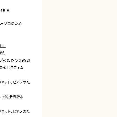
lable
ン・ソロのため
th-
785
のための（1992）
の≪セラフィム
リネット、ピアノのた
リシャ的抒情詩よ
リネット、ピアノのた