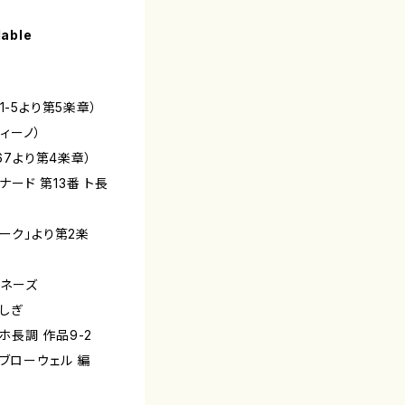
lable
-5より第5楽章）
ィーノ）
7より第4楽章）
ナード 第13番 ト長
ーク」より第2楽
ロネーズ
そしぎ
変ホ長調 作品9-2
ー（ブローウェル 編