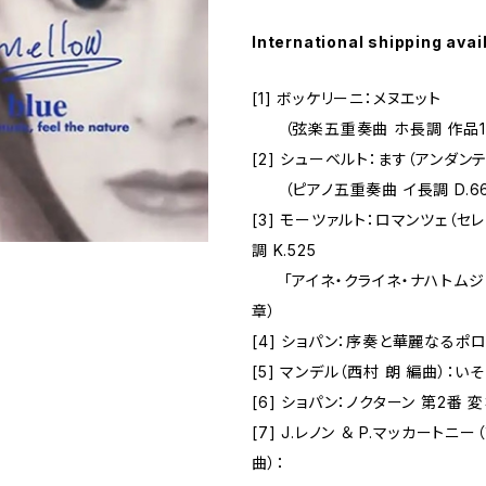
International shipping avai
[1] ボッケリーニ：メヌエット
（弦楽五重奏曲 ホ長調 作品11
[2] シューベルト：ます（アンダンテ
（ピアノ五重奏曲 イ長調 D.66
[3] モーツァルト：ロマンツェ（セレ
調 K.525
「アイネ・クライネ・ナハトムジ
章）
[4] ショパン：序奏と華麗なるポ
[5] マンデル（西村 朗 編曲）：い
[6] ショパン：ノクターン 第2番 
[7] J.レノン ＆ P.マッカートニ
曲）：