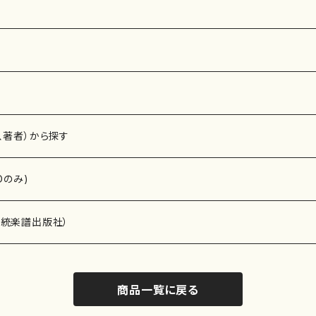
、著者）から探す
Dのみ)
）演奏家
伝統楽譜出版社）
商品一覧に戻る
)
オルガン等）演奏家
譜）