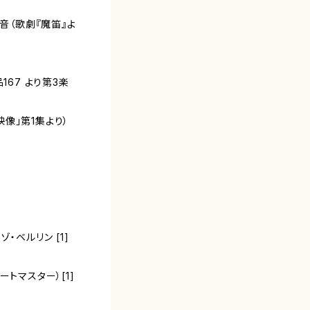
の音（歌劇『魔笛』よ
67 より第3楽
「映像」第1集より）
・ベルリン [1]
トマスター）[1]