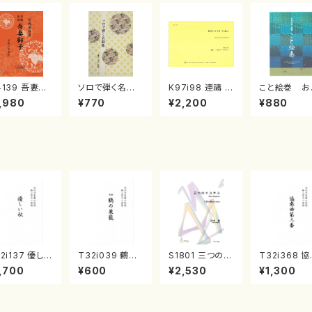
4139 吾妻獅
ソロで弾く名曲
K97i98 連禱 :
こと絵巻 お
《箏曲楽譜》
集 クリスマス・
2台ピアノのため
戸日本橋
,980
¥770
¥2,200
¥880
箏/宮城道雄
イブ／恋人がサ
の（2 Pianos /
・宮城宗家監
ンタクロース(
菊池 幸夫 / 楽
/箏曲古典楽
箏独奏 /大平
譜）
）
光美 編曲/楽
譜）
2i137 優しい
T32i039 鶴の
S1801 三つのエ
T32i368 
（尺八/二代 山
巣籠 （尺八/楽
スキス（箏2，17/
曲第三番（尺
,700
¥600
¥2,530
¥1,300
邦山/尺八/都
譜）都山no.38
清水 脩/楽譜）
唯是震一/楽
式譜）都山流
都山流公刊
刊楽譜曲番:5
曲番:2073