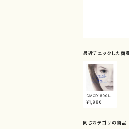
最近チェックした商
CMCD18001
音楽から感じと
¥1,980
る自然 mellow
blue(ピアノ 他/
オムニバス/CD)
同じカテゴリの商品