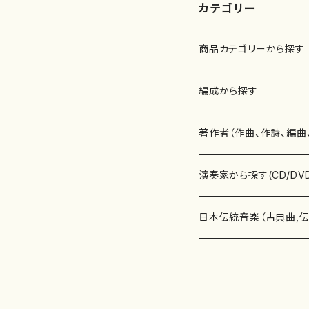
カテゴリー
商品カテゴリーから探す
楽譜
編成から探す
書籍
邦楽器
著作者（作曲、作詩、編曲
書籍
箏・琴（ソロ）
CD・DVD
合唱
あ行
演奏家から探す(CD/DV
テキストブック
箏・琴（合奏）
混声合唱
青木省三(アオキ ショウゾウ)
チケット
歌・声
か行
邦楽（箏、三味線、尺八等
日本伝統音楽（古典曲,
事典
三味線（ソロ）
女声合唱
青島広志（アオシマ ヒロシ）
ソプラノ
梯郁夫(カケハシ イクオ)
アルメリア（箏）
雑誌
洋楽器（鍵盤楽器）
さ行
声楽家・合唱団・朗読等
地歌箏曲（箏古典楽譜）
詩集
三味線（合奏）
男声合唱
秋山健治(アキヤマ ケンジ）
アルト
蔭山滸山(カゲヤマ キョザン)
石川高（笙）
邦楽ジャーナル
ピアノ（ソロ）
斉藤松声(サイトウ ショウセイ
應和惠子（声楽・ソプラノ）
宮城道雄（宮城宗家監修）
レコード
洋楽器（弦楽器）
た行
洋楽-鍵盤楽器（ピアノ、
地歌箏曲（三絃古典楽