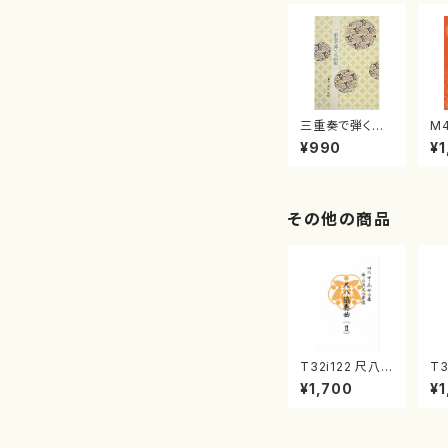
三重奏で弾く名
M
曲集 クリスマ
子
¥990
¥1
スメドレー( 箏
（
2/大平光美 編
著
曲/楽譜）
修
譜
その他の商品
T32i122 尺八協
T3
奏曲（２）（尺八/
秋
¥1,700
¥1
二代 山本邦山/
本
尺八/都山式譜）
山
都山流公刊楽譜
公
曲番:571
86