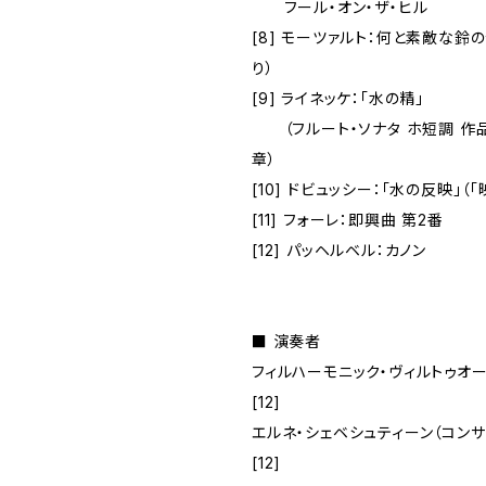
フール・オン・ザ・ヒル
[8] モーツァルト：何と素敵な鈴
り）
[9] ライネッケ：「水の精」
（フルート・ソナタ ホ短調 作品1
章）
[10] ドビュッシー：「水の反映」（
[11] フォーレ：即興曲 第2番
[12] パッヘルベル：カノン
■ 演奏者
フィルハーモニック・ヴィルトゥオーゾ
[12]
エルネ・シェベシュティーン（コンサー
[12]