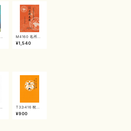
江
M4160 名所土
産《箏曲楽譜》
¥1,540
（箏/宮城喜代
子・宮城数江著・
宮城宗家監修/
箏曲古典楽譜）
協奏
T32i416 祝典
八/
（尺八/初代山川
¥900
譜）
園松/楽譜）都山
楽譜
流公刊楽譜曲番:
2121