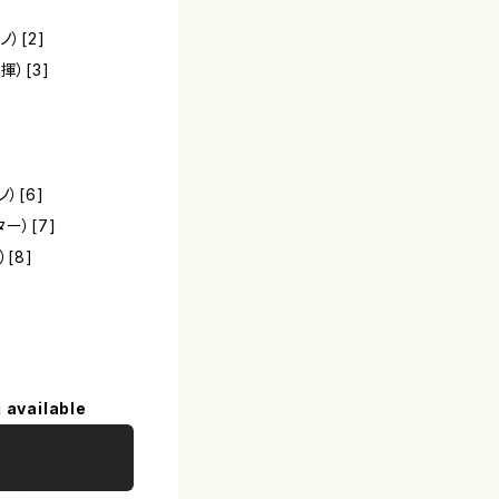
）[2]
）[3]
]
）[6]
ー）[7]
[8]
 available