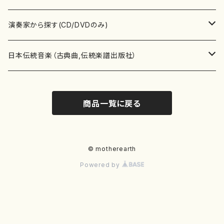
書籍
箏・琴（ソロ）
CD・DVD
合唱
あ行
演奏家から探す(CD/DVDのみ)
テキストブック
箏・琴（合奏）
混声合唱
青木省三(アオキ ショウゾウ)
チケット
歌・声
か行
邦楽（箏、三味線、尺八等）演奏家
日本伝統音楽（古典曲,伝統楽譜出版社）
事典
三味線（ソロ）
女声合唱
青島広志（アオシマ ヒロシ）
ソプラノ
梯郁夫(カケハシ イクオ)
アルメリア（箏）
雑誌
洋楽器（鍵盤楽器）
さ行
声楽家・合唱団・朗読等
地歌箏曲（箏古典楽譜）
商品一覧に戻る
詩集
三味線（合奏）
男声合唱
秋山健治(アキヤマ ケンジ）
アルト
蔭山滸山(カゲヤマ キョザン)
石川高（笙）
邦楽ジャーナル
ピアノ（ソロ）
斉藤松声(サイトウ ショウセイ)
應和惠子（声楽・ソプラノ）
宮城道雄（宮城宗家監修）
レコード
洋楽器（弦楽器）
た行
洋楽-鍵盤楽器（ピアノ、オルガン等）演奏家
地歌箏曲（三絃古典楽譜）
尺八（ソロ）
児童合唱
秋山邦晴(アキヤマ クニハル)
テノール
景山伸夫(カゲヤマ ノブオ)
伊藤まなみ（箏）
ピアノ（連弾）
斎藤武（サイトウ タケシ）
栗友会女声アンサンブル（合唱・女声合唱）
バイオリン（ソロ）
平良伊津美(タイラ イツミ)
マリーン・ファン・ニューケルケン（ピアノ）
宮城道雄（宮城宗家監修）
雑貨・アクセサリー
洋楽器（木管楽器）
な行
洋楽-弦楽器（バイオリン、ギター等）演奏家
長唄青柳楽譜（唄、三味線楽譜）
© motherearth
Powered by
尺八（合奏）
朗読・語り
芥川也寸志（アクタガワ ヤスシ）
バリトン
葛西聖憲(カサイ マサノリ)
浦上恵子（箏）
ピアノ（合奏）
斎藤友子(サイトウ トモコ)
川口聖加（声楽・ソプラノ）
バイオリン（合奏）
田頭優子(タガシラ ユウコ)
赤城眞理（ピアノ）
フルート（ピッコロを含む）（ソロ）
内藤 明美(ナイトウ アケミ)
戸澤哲夫（バイオリン）
杵屋彌之介(青柳茂三）
用具
洋楽器（金管楽器）
は行
洋楽-木管楽器（フルート、クラリネット等）演奏家
尺八（古典楽譜、伝統楽譜出版社）
邦楽大合奏
歌曲
芦垣美穂(アシガキ ミホ)
バス
片桐朋子(カタギリ トモコ)
小笠原夏美（箏）
オルガン
佐伯圭子(サエキ ケイコ)
平野忠彦（声楽・バリトン）
ビオラ
高野喜長(タカノ キチョウ)
青柳晋（ピアノ）
フルート（ピッコロを含む）（合奏）
永井薫(ナガイ カオル）
工藤真菜（バイオリン）
トランペット
萩原正吟(ハギワラ セイギン)
河村利夫（サクソフォン）
都山楽会楽譜
洋楽器（打楽器）
ま行
洋楽-打楽器（パーカッション、マリンバ等）演奏者
篠笛