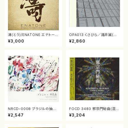
濤(とう)/ENATONE エナトーネ
OPA013 くさびら／諸井誠(電
(CD)
子音楽／CD)
¥3,000
¥2,860
NRCD-0008 ブラジルの抽象
FOCD 3483 邪宗門秘曲(混声
画（ギター, パーカッション／C
合唱/木下牧子/CD)
¥2,547
¥3,204
D）