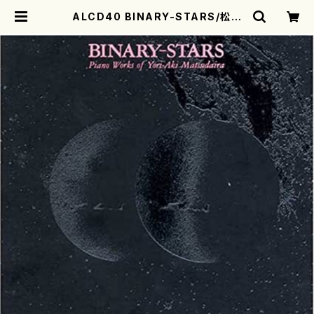
ALCD40 BINARY-STARS/松平
頼暁ピアノ作品集(ピアノ/松平頼暁/C
D) | motherearth