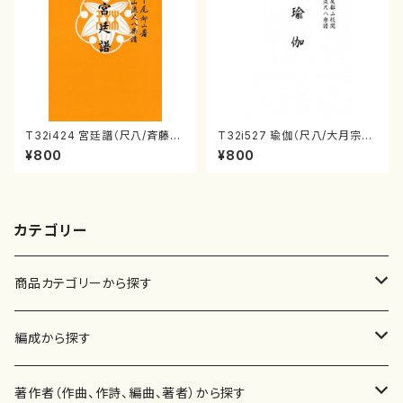
T32i424 宮廷譜（尺八/斉藤松
T32i527 瑜伽（尺八/大月宗明/
声/楽譜）都山流公刊楽譜曲番:2
楽譜）都山流公刊楽譜曲番:223
¥800
¥800
129
6
カテゴリー
商品カテゴリーから探す
楽譜
編成から探す
書籍
邦楽器
著作者（作曲、作詩、編曲、著者）から探す