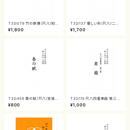
T32i079 竹の群像（尺八/初代
T32i137 優しい秋（尺八/二代
山本邦山/尺八/都山式譜）都山
山本邦山/尺八/都山式譜）都山
¥1,800
¥1,700
流公刊楽譜曲番:528
流公刊楽譜曲番:586
T32i459 春の賦（尺八/宮城道
T32i115 尺八四重奏曲 第三番
雄/楽譜）都山流公刊楽譜曲番:2
衆籟（尺八/初代 山本邦山/尺
¥800
¥1,000
167
八/都山式譜）都山流公刊楽譜曲
番:564