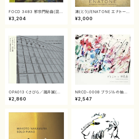
FOCD 3483 邪宗門秘曲(混声
濤(とう)/ENATONE エナトーネ
合唱/木下牧子/CD)
(CD)
¥3,204
¥3,000
OPA013 くさびら／諸井誠(電
NRCD-0008 ブラジルの抽象
子音楽／CD)
画（ギター, パーカッション／C
¥2,860
¥2,547
D）