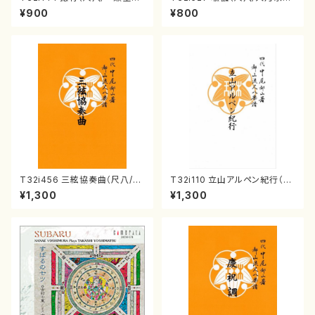
尺八/都山式譜）都山流公刊楽譜
楽譜）都山流公刊楽譜曲番:223
¥900
¥800
曲番:593
6
T32i456 三絃協奏曲（尺八/中
T32i110 立山アルペン紀行（尺
能島欣一/楽譜）都山流公刊楽譜
八/初代 石垣征山/尺八/都山式
¥1,300
¥1,300
曲番:2164
譜）都山流公刊楽譜曲番:559