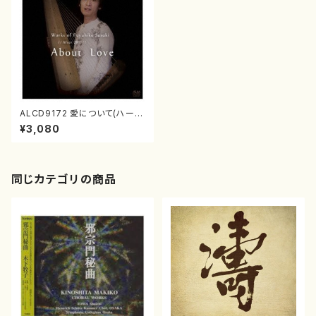
ALCD9172 愛について(ハー
プ,箜篌,笙,ヴァイオリン,ヴィオ
¥3,080
ラ/佐々木冬彦/CD)
同じカテゴリの商品