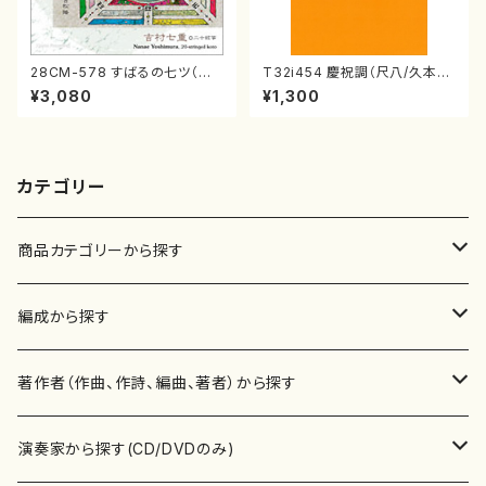
28CM-578 すばるの七ツ（二
T32i454 慶祝調（尺八/久本玄
十絃箏/クラリネット/ヴァイオリ
智/楽譜）都山流公刊楽譜曲番:2
¥3,080
¥1,300
ン/チェロ/吉松 隆：/CD）
161
カテゴリー
商品カテゴリーから探す
楽譜
編成から探す
書籍
邦楽器
著作者（作曲、作詩、編曲、著者）から探す
書籍
箏・琴（ソロ）
CD・DVD
合唱
あ行
演奏家から探す(CD/DVDのみ)