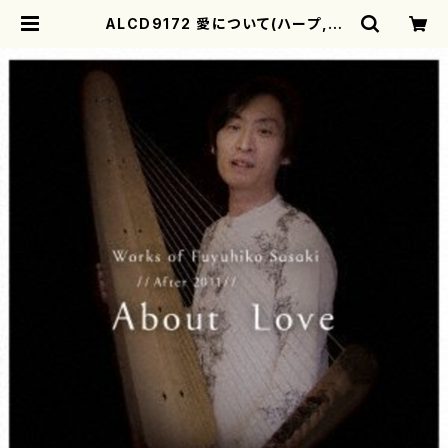
ALCD9172 愛について(ハープ,箜
篌,笙,ヴァイオリン,ヴィオラ/佐々木
冬彦/CD) | motherearth