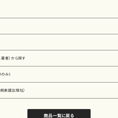
6
流公刊楽譜曲番:
番:2158
557
、著者）から探す
Dのみ)
）演奏家
伝統楽譜出版社）
商品一覧に戻る