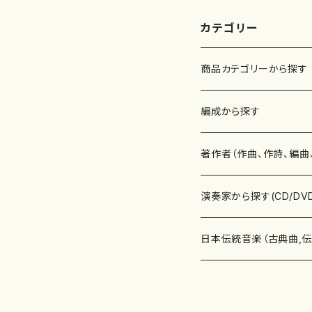
曲番:2081
カテゴリー
商品カテゴリーから探す
楽譜
編成から探す
書籍
邦楽器
著作者（作曲、作詩、編曲
書籍
箏・琴（ソロ）
CD・DVD
合唱
あ行
演奏家から探す(CD/DV
テキストブック
箏・琴（合奏）
混声合唱
青木省三(アオキ ショウゾウ)
チケット
歌・声
か行
邦楽（箏、三味線、尺八等
日本伝統音楽（古典曲,
事典
三味線（ソロ）
女声合唱
青島広志（アオシマ ヒロシ）
ソプラノ
梯郁夫(カケハシ イクオ)
アルメリア（箏）
雑誌
洋楽器（鍵盤楽器）
さ行
声楽家・合唱団・朗読等
地歌箏曲（箏古典楽譜）