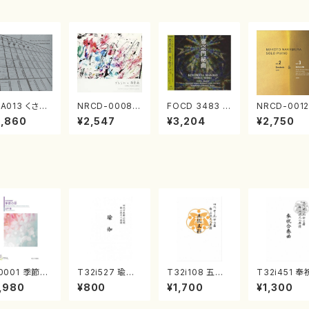
A013 くさび
NRCD-0008
FOCD 3483 邪
NRCD-0012
／諸井誠(電子
ブラジルの抽象
宗門秘曲(混声
013 MAKO
2,860
¥2,547
¥3,204
¥2,750
楽／CD)
画（ギター, パー
合唱/木下牧子/
NAKAMURA
カッション／C
CD)
OLO PIANO
D）
ol.2, vol.3
アノ／CD）
0001 季節の
T32i527 瑜伽
T32i108 五孔
T32i451 奉
（女声合唱、ピ
（尺八/大月宗明/
五彩（尺八/初代
合奏曲（尺八
,980
¥800
¥1,700
¥1,300
ノ/山岸徹/楽
楽譜）都山流公
石垣征山/尺八/
本玄智/楽譜
）
刊楽譜曲番:223
都山式譜）都山
山流公刊楽