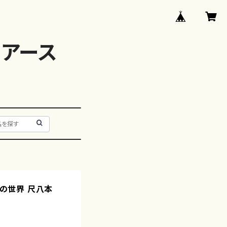
アース
八の世界 尺八本