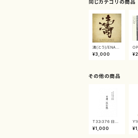
同じカテゴリの商品
濤(とう)/ENAT
OP
ONE エナトーネ
ら
¥3,000
¥
(CD)
音
その他の商品
T32i376 日蓮
Y1
（改訂版）（尺八/
彩
¥1,000
¥1
宮城道雄/楽譜）
ア
都山流公刊楽譜
譜