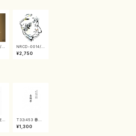
/0
NRCD-0014/0
TO
015 MAKOTO
¥2,750
 S
NAKAMURA S
 v
OLO PIANO さ
（ピ
んにんひとり（C
D）
祝
T32i453 春陽
/久
楽（尺八/宮城道
¥1,300
）都
雄/楽譜）都山流
譜曲
公刊楽譜曲番:2