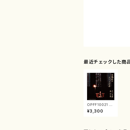
最近チェックした商
OPFF10021 田
嶋直士 尺八の
¥3,300
世界 尺八本曲第
Ⅲ集