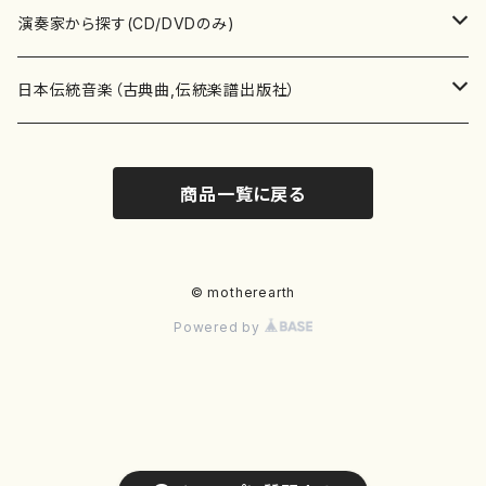
書籍
箏・琴（ソロ）
CD・DVD
合唱
あ行
演奏家から探す(CD/DVDのみ)
テキストブック
箏・琴（合奏）
混声合唱
青木省三(アオキ ショウゾウ)
チケット
歌・声
か行
邦楽（箏、三味線、尺八等）演奏家
日本伝統音楽（古典曲,伝統楽譜出版社）
事典
三味線（ソロ）
女声合唱
青島広志（アオシマ ヒロシ）
ソプラノ
梯郁夫(カケハシ イクオ)
アルメリア（箏）
雑誌
洋楽器（鍵盤楽器）
さ行
声楽家・合唱団・朗読等
地歌箏曲（箏古典楽譜）
商品一覧に戻る
詩集
三味線（合奏）
男声合唱
秋山健治(アキヤマ ケンジ）
アルト
蔭山滸山(カゲヤマ キョザン)
石川高（笙）
邦楽ジャーナル
ピアノ（ソロ）
斉藤松声(サイトウ ショウセイ)
應和惠子（声楽・ソプラノ）
宮城道雄（宮城宗家監修）
レコード
洋楽器（弦楽器）
た行
洋楽-鍵盤楽器（ピアノ、オルガン等）演奏家
地歌箏曲（三絃古典楽譜）
尺八（ソロ）
児童合唱
秋山邦晴(アキヤマ クニハル)
テノール
景山伸夫(カゲヤマ ノブオ)
伊藤まなみ（箏）
ピアノ（連弾）
斎藤武（サイトウ タケシ）
栗友会女声アンサンブル（合唱・女声合唱）
バイオリン（ソロ）
平良伊津美(タイラ イツミ)
マリーン・ファン・ニューケルケン（ピアノ）
宮城道雄（宮城宗家監修）
雑貨・アクセサリー
洋楽器（木管楽器）
な行
洋楽-弦楽器（バイオリン、ギター等）演奏家
長唄青柳楽譜（唄、三味線楽譜）
© motherearth
Powered by
尺八（合奏）
朗読・語り
芥川也寸志（アクタガワ ヤスシ）
バリトン
葛西聖憲(カサイ マサノリ)
浦上恵子（箏）
ピアノ（合奏）
斎藤友子(サイトウ トモコ)
川口聖加（声楽・ソプラノ）
バイオリン（合奏）
田頭優子(タガシラ ユウコ)
赤城眞理（ピアノ）
フルート（ピッコロを含む）（ソロ）
内藤 明美(ナイトウ アケミ)
戸澤哲夫（バイオリン）
杵屋彌之介(青柳茂三）
用具
洋楽器（金管楽器）
は行
洋楽-木管楽器（フルート、クラリネット等）演奏家
尺八（古典楽譜、伝統楽譜出版社）
邦楽大合奏
歌曲
芦垣美穂(アシガキ ミホ)
バス
片桐朋子(カタギリ トモコ)
小笠原夏美（箏）
オルガン
佐伯圭子(サエキ ケイコ)
平野忠彦（声楽・バリトン）
ビオラ
高野喜長(タカノ キチョウ)
青柳晋（ピアノ）
フルート（ピッコロを含む）（合奏）
永井薫(ナガイ カオル）
工藤真菜（バイオリン）
トランペット
萩原正吟(ハギワラ セイギン)
河村利夫（サクソフォン）
都山楽会楽譜
洋楽器（打楽器）
ま行
洋楽-打楽器（パーカッション、マリンバ等）演奏者
篠笛
ドロシー・アシュビー
その他（声域を指定しない歌など）
かただときこ(カタダ トキコ）
大久保智子（箏）
アコーディオン
坂井情二(サカイ ジョウジ)
河内紀恵（声楽・ソプラノ）
チェロ
高野検校(タカノ ケンギョウ)
伊沢長俊（オルガン）
クラリネット
永井ますみ(ナガイ マスミ）
松本克己（バイオリン）
ホルン
朴守賢(パク スヒョン)
板倉稔（クラリネット）
石垣 征山
マリンバ
セルドン・マイヤーズ
上野信一（パーカッション）
洋楽器（大編成）
や行
洋楽-大編成(オーケストラ、吹奏楽)楽団