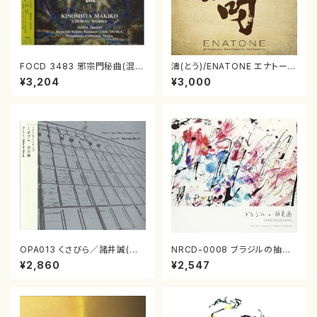
FOCD 3483 邪宗門秘曲(混声
濤(とう)/ENATONE エナトーネ
合唱/木下牧子/CD)
(CD)
¥3,204
¥3,000
OPA013 くさびら／諸井誠(電
NRCD-0008 ブラジルの抽象
子音楽／CD)
画（ギター, パーカッション／C
¥2,860
¥2,547
D）