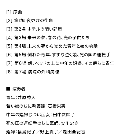
[1] 序曲
[2] 第1場 夜更けの街角
[3] 第2場 ホテルの暗い部屋
[4] 第3場 未来の夢、春の花、光の子供たち
[5] 第4場 未来の夢から覚めた青年と娘の会話
[6] 第5場 倒れた青年、すすり泣く娘、死の国の運転手
[7] 第6場 朝、ベッドの上に中年の娼婦、その傍らに青年
[8] 第7場 病院の外科病棟
■ 演奏者
青年：井原秀人
若い娘のちに看護婦：石橋栄実
中年の娼婦じつは巫女：田中友輝子
死の国の運転手のちに医師：安川忠之
娼婦：福島紀子／野上貴子／森田亜紀香