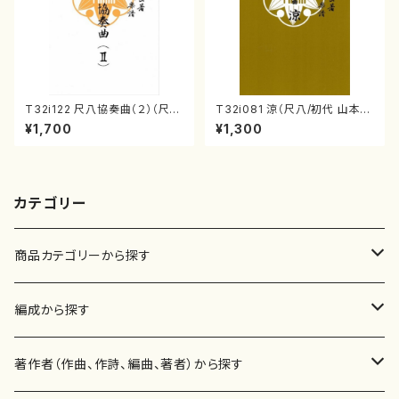
T32i122 尺八協奏曲（２）（尺
T32i081 涼（尺八/初代 山本邦
八/二代 山本邦山/尺八/都山式
山/尺八/都山式譜）都山流公刊
¥1,700
¥1,300
譜）都山流公刊楽譜曲番:571
楽譜曲番:530
カテゴリー
商品カテゴリーから探す
楽譜
編成から探す
書籍
邦楽器
著作者（作曲、作詩、編曲、著者）から探す