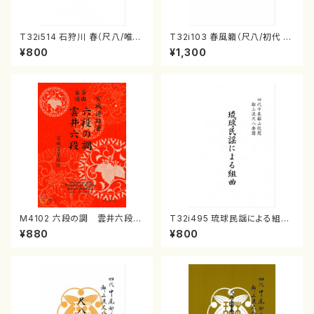
T32i514 石狩川 春（尺八/唯是
T32i103 春風籟（尺八/初代 石
震一/楽譜）都山no:2223
垣征山/尺八/都山式譜）都山流
¥800
¥1,300
公刊楽譜曲番:552
M4102 六段の調 雲井六段
T32i495 琉球民謡による組曲
（箏/宮城道雄著・宮城宗家監修/
（尺八/牧野由多可/楽譜）都山n
¥880
¥800
箏曲古典楽譜）
o:2204