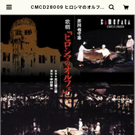
CMCD28009 ヒロシマのオルフェ
(歌劇/本名徹次/CD) | motherear
th