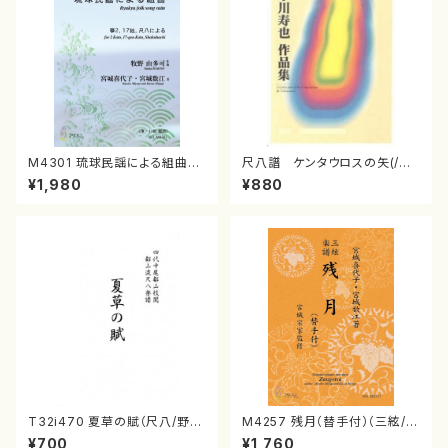
M4301 琉球民謡による組曲
尺八譜 ケンタウロスの矢(/水
（箏/牧野由多可作曲/宮城喜代
川 寿也/楽譜）
¥1,980
¥880
子・宮城数江著/箏曲楽譜）
T32i470 夏草の賦（尺八/野村
M4257 残月（替手付）（三絃/宮
正峰/楽譜）都山流公刊楽譜曲
城喜代子・宮城数江著・宮城宗
¥700
¥1,760