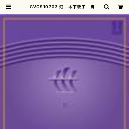
GVCS10703 虹 木下牧子 男声
合唱作品集II(男声合唱/木下牧子/C
D) | motherearth