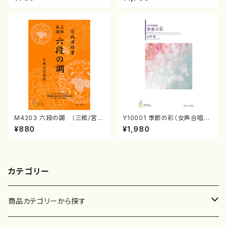
番:2178
家監修/三絃楽譜）
M4203 六段の調 （三絃/宮城
Y10001 季節の彩（女声合唱、
道雄著・宮城宗家監修/三絃古典
ピアノ/山岸徹/楽譜）
¥880
¥1,980
楽譜）
カテゴリー
商品カテゴリーから探す