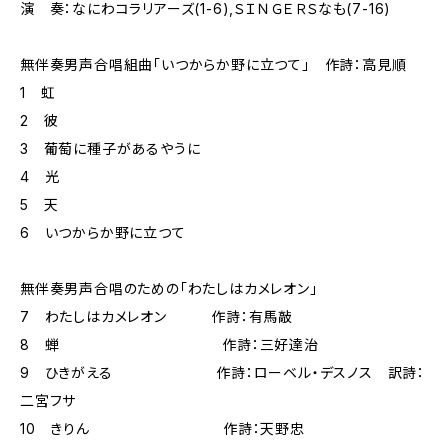
演 奏：なにわコラリアーズ(1-6),ＳＩＮＧＥＲＳなも(7-16)
無伴奏男声合唱組曲「いつからか野に立つて」 作詩：高見順
1 虹
2 彼
3 葡萄に種子があるやうに
4 光
5 天
6 いつからか野に立つて
無伴奏男声合唱のための「わたしはカメレオン」
7 わたしはカメレオン 作詩：有馬敲
8 蝉 作詩：三好達治
9 ひきがえる 作詩：ローベル・デスノス 訳詩：
二宮フサ
10 きりん 作詩：天野忠