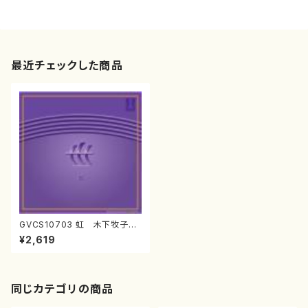
最近チェックした商品
GVCS10703 虹 木下牧子
男声合唱作品集II(男声合唱/木
¥2,619
下牧子/CD)
同じカテゴリの商品