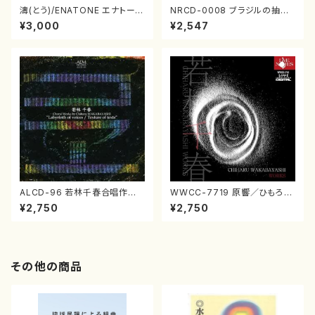
濤(とう)/ENATONE エナトーネ
NRCD-0008 ブラジルの抽象
(CD)
画（ギター, パーカッション／C
¥3,000
¥2,547
D）
ALCD-96 若林千春合唱作品
WWCC-7719 原響／ひもろぎ
集『こゑづくし／音迷宮』（合唱
若林千春作品集（CD）
¥2,750
¥2,750
／CD）
その他の商品