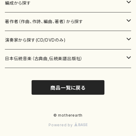
楽譜
編成から探す
書籍
邦楽器
著作者（作曲、作詩、編曲、著者）から探す
書籍
箏・琴（ソロ）
CD・DVD
合唱
あ行
演奏家から探す(CD/DVDのみ)
テキストブック
箏・琴（合奏）
混声合唱
青木省三(アオキ ショウゾウ)
チケット
歌・声
か行
邦楽（箏、三味線、尺八等）演奏家
日本伝統音楽（古典曲,伝統楽譜出版社）
事典
三味線（ソロ）
女声合唱
青島広志（アオシマ ヒロシ）
ソプラノ
梯郁夫(カケハシ イクオ)
アルメリア（箏）
雑誌
洋楽器（鍵盤楽器）
さ行
声楽家・合唱団・朗読等
地歌箏曲（箏古典楽譜）
商品一覧に戻る
詩集
三味線（合奏）
男声合唱
秋山健治(アキヤマ ケンジ）
アルト
蔭山滸山(カゲヤマ キョザン)
石川高（笙）
邦楽ジャーナル
ピアノ（ソロ）
斉藤松声(サイトウ ショウセイ)
應和惠子（声楽・ソプラノ）
宮城道雄（宮城宗家監修）
レコード
洋楽器（弦楽器）
た行
洋楽-鍵盤楽器（ピアノ、オルガン等）演奏家
地歌箏曲（三絃古典楽譜）
尺八（ソロ）
児童合唱
秋山邦晴(アキヤマ クニハル)
テノール
景山伸夫(カゲヤマ ノブオ)
伊藤まなみ（箏）
ピアノ（連弾）
斎藤武（サイトウ タケシ）
栗友会女声アンサンブル（合唱・女声合唱）
バイオリン（ソロ）
平良伊津美(タイラ イツミ)
マリーン・ファン・ニューケルケン（ピアノ）
宮城道雄（宮城宗家監修）
雑貨・アクセサリー
洋楽器（木管楽器）
な行
洋楽-弦楽器（バイオリン、ギター等）演奏家
長唄青柳楽譜（唄、三味線楽譜）
© motherearth
Powered by
尺八（合奏）
朗読・語り
芥川也寸志（アクタガワ ヤスシ）
バリトン
葛西聖憲(カサイ マサノリ)
浦上恵子（箏）
ピアノ（合奏）
斎藤友子(サイトウ トモコ)
川口聖加（声楽・ソプラノ）
バイオリン（合奏）
田頭優子(タガシラ ユウコ)
赤城眞理（ピアノ）
フルート（ピッコロを含む）（ソロ）
内藤 明美(ナイトウ アケミ)
戸澤哲夫（バイオリン）
杵屋彌之介(青柳茂三）
用具
洋楽器（金管楽器）
は行
洋楽-木管楽器（フルート、クラリネット等）演奏家
尺八（古典楽譜、伝統楽譜出版社）