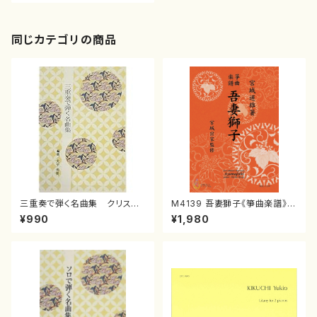
同じカテゴリの商品
三重奏で弾く名曲集 クリスマ
M4139 吾妻獅子《箏曲楽譜》
スメドレー( 箏2/大平光美 編
（箏/宮城道雄著・宮城宗家監修/
¥990
¥1,980
曲/楽譜）
箏曲古典楽譜）