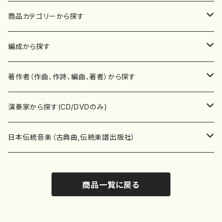
商品カテゴリーから探す
楽譜
編成から探す
書籍
邦楽器
著作者（作曲、作詩、編曲、著者）から探す
書籍
箏・琴（ソロ）
CD・DVD
合唱
あ行
演奏家から探す(CD/DVDのみ)
テキストブック
箏・琴（合奏）
混声合唱
青木省三(アオキ ショウゾウ)
チケット
歌・声
か行
邦楽（箏、三味線、尺八等）演奏家
日本伝統音楽（古典曲,伝統楽譜出版社）
事典
三味線（ソロ）
女声合唱
青島広志（アオシマ ヒロシ）
ソプラノ
梯郁夫(カケハシ イクオ)
アルメリア（箏）
雑誌
洋楽器（鍵盤楽器）
さ行
声楽家・合唱団・朗読等
地歌箏曲（箏古典楽譜）
商品一覧に戻る
詩集
三味線（合奏）
男声合唱
秋山健治(アキヤマ ケンジ）
アルト
蔭山滸山(カゲヤマ キョザン)
石川高（笙）
邦楽ジャーナル
ピアノ（ソロ）
斉藤松声(サイトウ ショウセイ)
應和惠子（声楽・ソプラノ）
宮城道雄（宮城宗家監修）
レコード
洋楽器（弦楽器）
た行
洋楽-鍵盤楽器（ピアノ、オルガン等）演奏家
地歌箏曲（三絃古典楽譜）
尺八（ソロ）
児童合唱
秋山邦晴(アキヤマ クニハル)
テノール
景山伸夫(カゲヤマ ノブオ)
伊藤まなみ（箏）