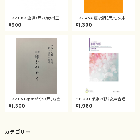
T32i063 滄溟（尺八/野村正
T32i454 慶祝調（尺八/久本玄
峰/尺八/都山式譜）都山流公刊
智/楽譜）都山流公刊楽譜曲番:2
¥900
¥1,300
楽譜曲番:512
161
T32i051 緑かがやく（尺八/金
Y10001 季節の彩（女声合唱、
森高山/楽譜）都山流公刊楽譜曲
ピアノ/山岸徹/楽譜）
¥1,300
¥1,980
番：50
カテゴリー