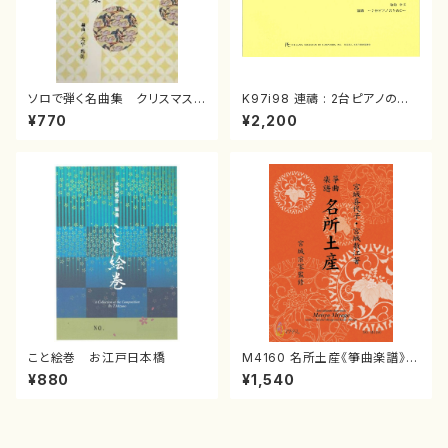
ソロで弾く名曲集 クリスマス・
K97i98 連禱 : 2台ピアノのた
イブ／恋人がサンタクロース(
めの（2 Pianos / 菊池 幸夫 /
¥770
¥2,200
箏独奏 /大平光美 編曲/楽
楽譜）
譜）
こと絵巻 お江戸日本橋
M4160 名所土産《箏曲楽譜》
（箏/宮城喜代子・宮城数江著・
¥880
¥1,540
宮城宗家監修/箏曲古典楽譜）