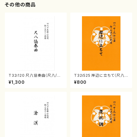
その他の商品
T32i120 尺八協奏曲（尺八/二
T32i525 岸辺に立ちて（尺八/
代 山本邦山/尺八/都山式譜）都
初代 中村双葉/楽譜）都山流公
¥1,300
¥800
山流公刊楽譜曲番:569
刊楽譜曲番:2234