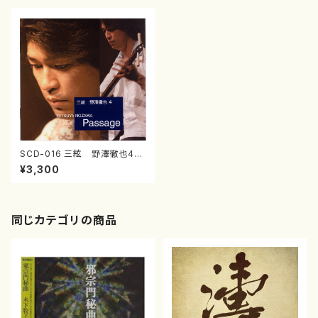
SCD-016 三絃 野澤徹也4
Passage(三味線/野澤徹也/C
¥3,300
D)
同じカテゴリの商品