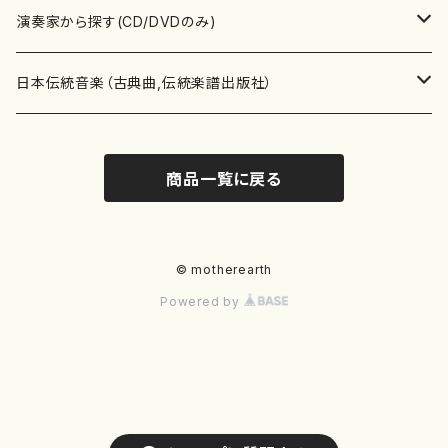
書籍
箏・琴（ソロ）
CD・DVD
合唱
あ行
演奏家から探す(CD/DVDのみ)
テキストブック
箏・琴（合奏）
混声合唱
青木省三(アオキ ショウゾウ)
チケット
歌・声
か行
邦楽（箏、三味線、尺八等）演奏家
日本伝統音楽（古典曲,伝統楽譜出版社）
事典
三味線（ソロ）
女声合唱
青島広志（アオシマ ヒロシ）
ソプラノ
梯郁夫(カケハシ イクオ)
アルメリア（箏）
雑誌
洋楽器（鍵盤楽器）
さ行
声楽家・合唱団・朗読等
地歌箏曲（箏古典楽譜）
商品一覧に戻る
詩集
三味線（合奏）
男声合唱
秋山健治(アキヤマ ケンジ）
アルト
蔭山滸山(カゲヤマ キョザン)
石川高（笙）
邦楽ジャーナル
ピアノ（ソロ）
斉藤松声(サイトウ ショウセイ)
應和惠子（声楽・ソプラノ）
宮城道雄（宮城宗家監修）
レコード
洋楽器（弦楽器）
た行
洋楽-鍵盤楽器（ピアノ、オルガン等）演奏家
地歌箏曲（三絃古典楽譜）
尺八（ソロ）
児童合唱
秋山邦晴(アキヤマ クニハル)
テノール
景山伸夫(カゲヤマ ノブオ)
伊藤まなみ（箏）
ピアノ（連弾）
斎藤武（サイトウ タケシ）
栗友会女声アンサンブル（合唱・女声合唱）
バイオリン（ソロ）
平良伊津美(タイラ イツミ)
マリーン・ファン・ニューケルケン（ピアノ）
宮城道雄（宮城宗家監修）
雑貨・アクセサリー
洋楽器（木管楽器）
な行
洋楽-弦楽器（バイオリン、ギター等）演奏家
長唄青柳楽譜（唄、三味線楽譜）
© motherearth
Powered by
尺八（合奏）
朗読・語り
芥川也寸志（アクタガワ ヤスシ）
バリトン
葛西聖憲(カサイ マサノリ)
浦上恵子（箏）
ピアノ（合奏）
斎藤友子(サイトウ トモコ)
川口聖加（声楽・ソプラノ）
バイオリン（合奏）
田頭優子(タガシラ ユウコ)
赤城眞理（ピアノ）
フルート（ピッコロを含む）（ソロ）
内藤 明美(ナイトウ アケミ)
戸澤哲夫（バイオリン）
杵屋彌之介(青柳茂三）
用具
洋楽器（金管楽器）
は行
洋楽-木管楽器（フルート、クラリネット等）演奏家
尺八（古典楽譜、伝統楽譜出版社）
邦楽大合奏
歌曲
芦垣美穂(アシガキ ミホ)
バス
片桐朋子(カタギリ トモコ)
小笠原夏美（箏）
オルガン
佐伯圭子(サエキ ケイコ)
平野忠彦（声楽・バリトン）
ビオラ
高野喜長(タカノ キチョウ)
青柳晋（ピアノ）
フルート（ピッコロを含む）（合奏）
永井薫(ナガイ カオル）
工藤真菜（バイオリン）
トランペット
萩原正吟(ハギワラ セイギン)
河村利夫（サクソフォン）
都山楽会楽譜
洋楽器（打楽器）
ま行
洋楽-打楽器（パーカッション、マリンバ等）演奏者
篠笛
ドロシー・アシュビー
その他（声域を指定しない歌など）
かただときこ(カタダ トキコ）
大久保智子（箏）
アコーディオン
坂井情二(サカイ ジョウジ)
河内紀恵（声楽・ソプラノ）
チェロ
高野検校(タカノ ケンギョウ)
伊沢長俊（オルガン）
クラリネット
永井ますみ(ナガイ マスミ）
松本克己（バイオリン）
ホルン
朴守賢(パク スヒョン)
板倉稔（クラリネット）
石垣 征山
マリンバ
セルドン・マイヤーズ
上野信一（パーカッション）
洋楽器（大編成）
や行
洋楽-大編成(オーケストラ、吹奏楽)楽団