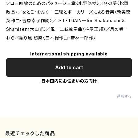
ソロ三味線のためのパッセージ三章〈水野修孝〉／冬の夢〈松岡
政長〉／をとこ・をんな─三絃とボーカリーズによる音楽〈新実徳
英作曲・吉原幸子作詞〉／D・T・TRAIN─for Shakuhachi &
Shamisen〈木山光〉／風─三絃独奏曲〈杵屋正邦〉／月の兎─
わらべ語り風 歌楽〈三木稔作曲・若林一郎作〉
International shipping available
Add to cart
日本国内にお住まいの方向け
通報する
最近チェックした商品