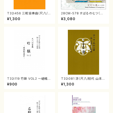
T32i456 三絃協奏曲（尺八/中
28CM-578 すばるの七ツ（二
能島欣一/楽譜）都山流公刊楽譜
十絃箏/クラリネット/ヴァイオリ
¥1,300
¥3,080
曲番:2164
ン/チェロ/吉松 隆：/CD）
T32i119 竹韻 VOL2 ～嵯峨野
T32i081 涼（尺八/初代 山本邦
遊歩～（尺八/野村峰山/尺八/都
山/尺八/都山式譜）都山流公刊
¥900
¥1,300
山式譜）都山流公刊楽譜曲番:5
楽譜曲番:530
68