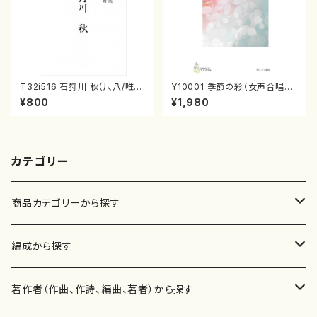
T32i516 石狩川 秋（尺八/唯是
Y10001 季節の彩（女声合唱、
震一/楽譜）都山no:2225
ピアノ/山岸徹/楽譜）
¥800
¥1,980
カテゴリー
商品カテゴリーから探す
楽譜
編成から探す
書籍
邦楽器
著作者（作曲、作詩、編曲、著者）から探す