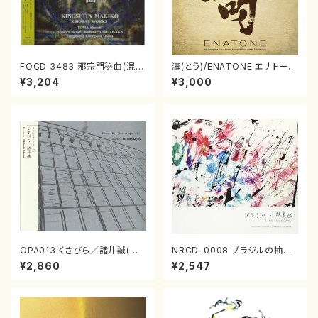
FOCD 3483 邪宗門秘曲(混声
濤(とう)/ENATONE エナトーネ
合唱/木下牧子/CD)
(CD)
¥3,204
¥3,000
OPA013 くさびら／諸井誠(電
NRCD-0008 ブラジルの抽象
子音楽／CD)
画（ギター, パーカッション／C
¥2,860
¥2,547
D）