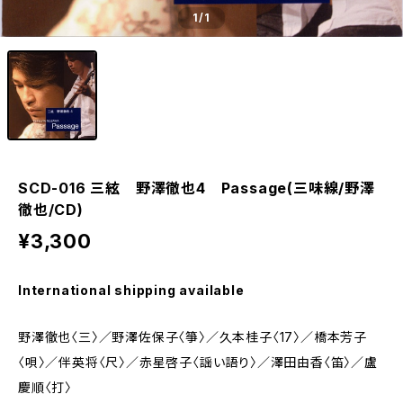
1
/1
SCD-016 三絃 野澤徹也4 Passage(三味線/野澤
徹也/CD)
¥3,300
International shipping available
野澤徹也〈三〉／野澤佐保子〈箏〉／久本桂子〈17〉／橋本芳子
〈唄〉／伴英将〈尺〉／赤星啓子〈謡い語り〉／澤田由香〈笛〉／盧
慶順〈打〉