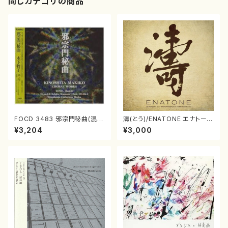
同じカテゴリの商品
FOCD 3483 邪宗門秘曲(混声
濤(とう)/ENATONE エナトーネ
合唱/木下牧子/CD)
(CD)
¥3,204
¥3,000