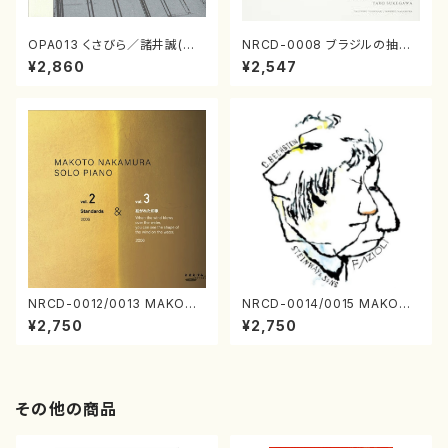
OPA013 くさびら／諸井誠(電
NRCD-0008 ブラジルの抽象
子音楽／CD)
画（ギター, パーカッション／C
¥2,860
¥2,547
D）
NRCD-0012/0013 MAKOTO
NRCD-0014/0015 MAKOTO
NAKAMURA SOLO PIANO v
NAKAMURA SOLO PIANO
¥2,750
¥2,750
ol.2, vol.3（ピアノ／CD）
さんにんひとり（CD）
その他の商品