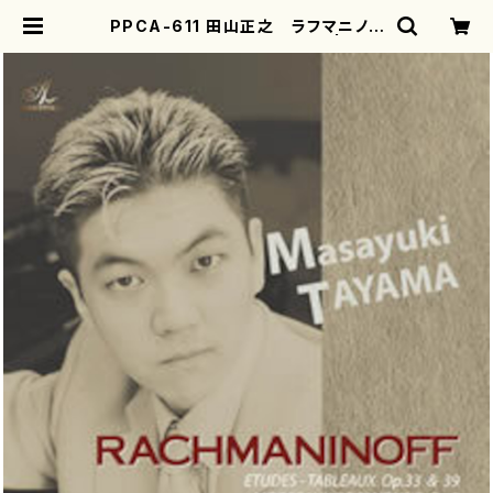
PPCA-611 田山正之 ラフマニノフ
第２弾(ピアノ/田山正之/CD) | mot
herearth