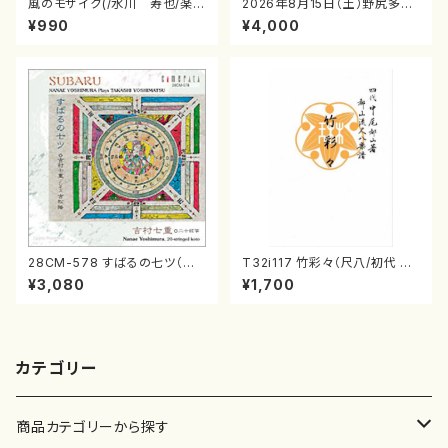
風のモザイク(/水川 寿也/楽
2026年8月15日（土）野尻多佳
譜）
子ピアノリサイタル 音の宝石
¥990
¥4,000
箱チケット一般
28CM-578 すばるの七ツ（二
T32i117 竹彩々（尺八/初代 山
十絃箏/クラリネット/ヴァイオリ
本邦山/尺八/都山式譜）都山流
¥3,080
¥1,700
ン/チェロ/吉松 隆：/CD）
公刊楽譜曲番:566
カテゴリー
商品カテゴリーから探す