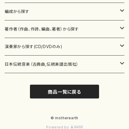
楽譜
編成から探す
書籍
邦楽器
著作者（作曲、作詩、編曲、著者）から探す
書籍
箏・琴（ソロ）
CD・DVD
合唱
あ行
演奏家から探す(CD/DVDのみ)
テキストブック
箏・琴（合奏）
混声合唱
青木省三(アオキ ショウゾウ)
チケット
歌・声
か行
邦楽（箏、三味線、尺八等）演奏家
日本伝統音楽（古典曲,伝統楽譜出版社）
事典
三味線（ソロ）
女声合唱
青島広志（アオシマ ヒロシ）
ソプラノ
梯郁夫(カケハシ イクオ)
アルメリア（箏）
雑誌
洋楽器（鍵盤楽器）
さ行
声楽家・合唱団・朗読等
地歌箏曲（箏古典楽譜）
商品一覧に戻る
詩集
三味線（合奏）
男声合唱
秋山健治(アキヤマ ケンジ）
アルト
蔭山滸山(カゲヤマ キョザン)
石川高（笙）
邦楽ジャーナル
ピアノ（ソロ）
斉藤松声(サイトウ ショウセイ)
應和惠子（声楽・ソプラノ）
宮城道雄（宮城宗家監修）
レコード
洋楽器（弦楽器）
た行
洋楽-鍵盤楽器（ピアノ、オルガン等）演奏家
地歌箏曲（三絃古典楽譜）
尺八（ソロ）
児童合唱
秋山邦晴(アキヤマ クニハル)
テノール
景山伸夫(カゲヤマ ノブオ)
伊藤まなみ（箏）
ピアノ（連弾）
斎藤武（サイトウ タケシ）
栗友会女声アンサンブル（合唱・女声合唱）
バイオリン（ソロ）
平良伊津美(タイラ イツミ)
マリーン・ファン・ニューケルケン（ピアノ）
宮城道雄（宮城宗家監修）
雑貨・アクセサリー
洋楽器（木管楽器）
な行
洋楽-弦楽器（バイオリン、ギター等）演奏家
長唄青柳楽譜（唄、三味線楽譜）
© motherearth
Powered by
尺八（合奏）
朗読・語り
芥川也寸志（アクタガワ ヤスシ）