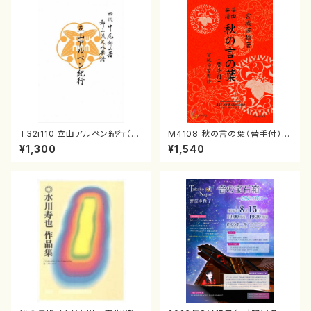
T32i110 立山アルペン紀行（尺
M4108 秋の言の葉（替手付）
八/初代 石垣征山/尺八/都山式
（箏/宮城道雄著・宮城宗家監修/
¥1,300
¥1,540
譜）都山流公刊楽譜曲番:559
箏曲古典楽譜）