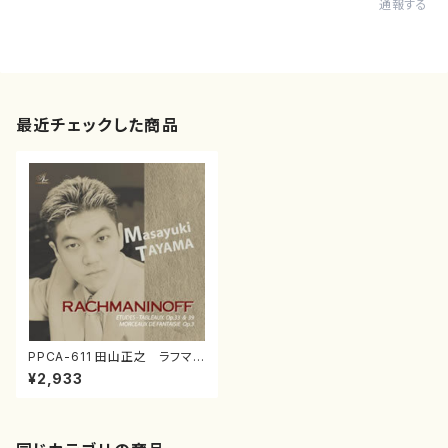
通報する
最近チェックした商品
PPCA-611 田山正之 ラフマニ
ノフ第２弾(ピアノ/田山正之/C
¥2,933
D)