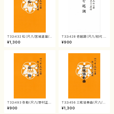
T32i432 松（尺八/宮城道雄/
T32i428 壱越調（尺八/初代 中
楽譜）都山流公刊楽譜曲番:213
村双葉/楽譜）都山流公刊楽譜曲
¥1,300
¥900
8
番:2133
T32i493 弥勒（尺八/野村正
T32i456 三絃協奏曲（尺八/中
峰/楽譜）都山流公刊楽譜曲番:2
能島欣一/楽譜）都山流公刊楽譜
¥900
¥1,300
202
曲番:2164