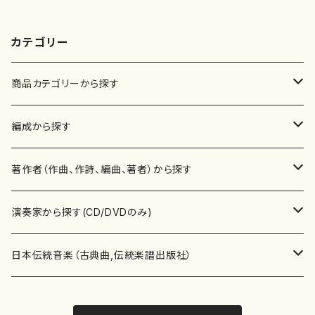
カテゴリー
商品カテゴリーから探す
楽譜
編成から探す
書籍
邦楽器
著作者（作曲、作詩、編曲、著者）から探す
書籍
箏・琴（ソロ）
CD・DVD
合唱
あ行
演奏家から探す(CD/DVDのみ)
テキストブック
箏・琴（合奏）
混声合唱
青木省三(アオキ ショウゾウ)
チケット
歌・声
か行
邦楽（箏、三味線、尺八等）演奏家
日本伝統音楽（古典曲,伝統楽譜出版社）
事典
三味線（ソロ）
女声合唱
青島広志（アオシマ ヒロシ）
ソプラノ
梯郁夫(カケハシ イクオ)
アルメリア（箏）
雑誌
洋楽器（鍵盤楽器）
さ行
声楽家・合唱団・朗読等
地歌箏曲（箏古典楽譜）