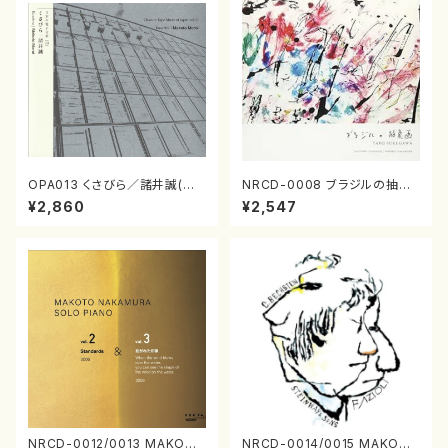
OPA013 くさびら／諸井誠(電
NRCD-0008 ブラジルの抽象
子音楽／CD)
画（ギター, パーカッション／C
¥2,860
¥2,547
D）
NRCD-0012/0013 MAKOTO
NRCD-0014/0015 MAKOTO