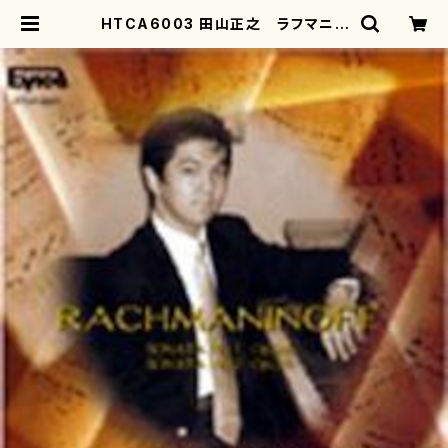
HTCA6003 田山正之 ラフマニノ
フ 二大ソナタ(ピアノ/田山正之/CD)
| motherearth