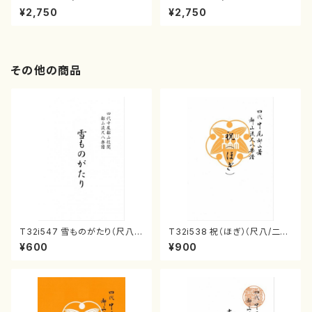
NAKAMURA SOLO PIANO v
NAKAMURA SOLO PIANO
¥2,750
¥2,750
ol.2, vol.3（ピアノ／CD）
さんにんひとり（CD）
その他の商品
T32i547 雪ものがたり（尺八/
T32i538 祝（ほぎ）（尺八/二代
沢井忠夫/楽譜）都山流公刊楽譜
池田静山/楽譜）都山流公刊楽譜
¥600
¥900
曲番:2256
曲番:2247