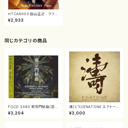
HTCA6003 田山正之 ラフマ
ニノフ 二大ソナタ(ピアノ/田山正
¥2,933
之/CD)
同じカテゴリの商品
FOCD 3483 邪宗門秘曲(混声
濤(とう)/ENATONE エナトーネ
合唱/木下牧子/CD)
(CD)
¥3,204
¥3,000