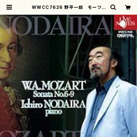
WWCC7626 野平一郎 モーツァ
ルト：ピアノ・ソナタ全集２(ピアノ/野
平一郎/CD) | motherearth