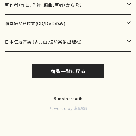
書籍
邦楽器
著作者（作曲、作詩、編曲、著者）から探す
書籍
箏・琴（ソロ）
CD・DVD
合唱
あ行
演奏家から探す(CD/DVDのみ)
テキストブック
箏・琴（合奏）
混声合唱
青木省三(アオキ ショウゾウ)
チケット
歌・声
か行
邦楽（箏、三味線、尺八等）演奏家
日本伝統音楽（古典曲,伝統楽譜出版社）
事典
三味線（ソロ）
女声合唱
青島広志（アオシマ ヒロシ）
ソプラノ
梯郁夫(カケハシ イクオ)
アルメリア（箏）
雑誌
洋楽器（鍵盤楽器）
さ行
声楽家・合唱団・朗読等
地歌箏曲（箏古典楽譜）
商品一覧に戻る
詩集
三味線（合奏）
男声合唱
秋山健治(アキヤマ ケンジ）
アルト
蔭山滸山(カゲヤマ キョザン)
石川高（笙）
邦楽ジャーナル
ピアノ（ソロ）
斉藤松声(サイトウ ショウセイ)
應和惠子（声楽・ソプラノ）
宮城道雄（宮城宗家監修）
レコード
洋楽器（弦楽器）
た行
洋楽-鍵盤楽器（ピアノ、オルガン等）演奏家
地歌箏曲（三絃古典楽譜）
尺八（ソロ）
児童合唱
秋山邦晴(アキヤマ クニハル)
テノール
景山伸夫(カゲヤマ ノブオ)
伊藤まなみ（箏）
ピアノ（連弾）
斎藤武（サイトウ タケシ）
栗友会女声アンサンブル（合唱・女声合唱）
バイオリン（ソロ）
平良伊津美(タイラ イツミ)
マリーン・ファン・ニューケルケン（ピアノ）
宮城道雄（宮城宗家監修）
雑貨・アクセサリー
洋楽器（木管楽器）
な行
洋楽-弦楽器（バイオリン、ギター等）演奏家
長唄青柳楽譜（唄、三味線楽譜）
© motherearth
Powered by
尺八（合奏）
朗読・語り
芥川也寸志（アクタガワ ヤスシ）
バリトン
葛西聖憲(カサイ マサノリ)
浦上恵子（箏）
ピアノ（合奏）
斎藤友子(サイトウ トモコ)
川口聖加（声楽・ソプラノ）
バイオリン（合奏）
田頭優子(タガシラ ユウコ)
赤城眞理（ピアノ）
フルート（ピッコロを含む）（ソロ）
内藤 明美(ナイトウ アケミ)
戸澤哲夫（バイオリン）
杵屋彌之介(青柳茂三）
用具
洋楽器（金管楽器）
は行
洋楽-木管楽器（フルート、クラリネット等）演奏家
尺八（古典楽譜、伝統楽譜出版社）
邦楽大合奏
歌曲
芦垣美穂(アシガキ ミホ)
バス
片桐朋子(カタギリ トモコ)
小笠原夏美（箏）
オルガン
佐伯圭子(サエキ ケイコ)
平野忠彦（声楽・バリトン）
ビオラ
高野喜長(タカノ キチョウ)
青柳晋（ピアノ）
フルート（ピッコロを含む）（合奏）
永井薫(ナガイ カオル）
工藤真菜（バイオリン）
トランペット
萩原正吟(ハギワラ セイギン)
河村利夫（サクソフォン）
都山楽会楽譜
洋楽器（打楽器）
ま行
洋楽-打楽器（パーカッション、マリンバ等）演奏者