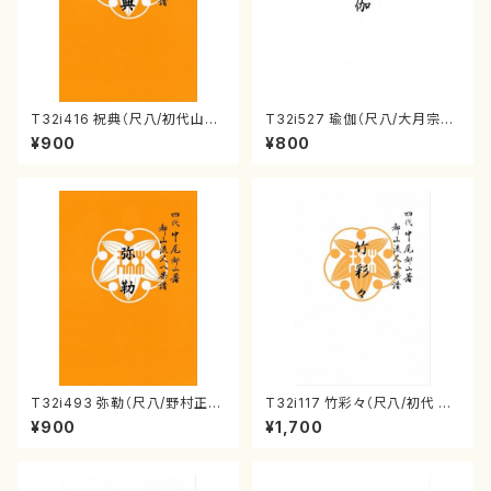
T32i416 祝典（尺八/初代山川
T32i527 瑜伽（尺八/大月宗明/
園松/楽譜）都山流公刊楽譜曲
楽譜）都山流公刊楽譜曲番:223
¥900
¥800
番:2121
6
T32i493 弥勒（尺八/野村正
T32i117 竹彩々（尺八/初代 山
峰/楽譜）都山流公刊楽譜曲番:2
本邦山/尺八/都山式譜）都山流
¥900
¥1,700
202
公刊楽譜曲番:566