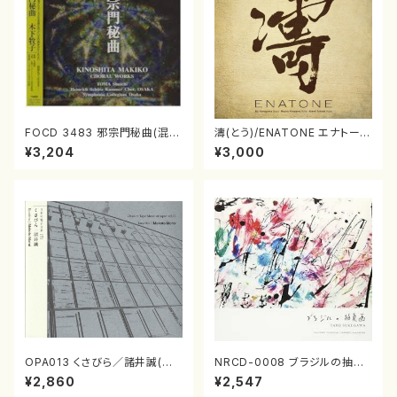
FOCD 3483 邪宗門秘曲(混声
濤(とう)/ENATONE エナトーネ
合唱/木下牧子/CD)
(CD)
¥3,204
¥3,000
OPA013 くさびら／諸井誠(電
NRCD-0008 ブラジルの抽象
子音楽／CD)
画（ギター, パーカッション／C
¥2,860
¥2,547
D）