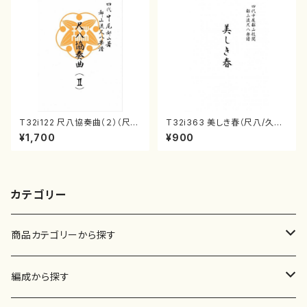
T32i122 尺八協奏曲（２）（尺
T32i363 美しき春（尺八/久本
八/二代 山本邦山/尺八/都山式
玄智/楽譜）都山流公刊楽譜曲
¥1,700
¥900
譜）都山流公刊楽譜曲番:571
番:2068
カテゴリー
商品カテゴリーから探す
楽譜
編成から探す