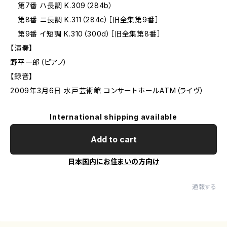
第7番 ハ長調 K.309（284b）
第8番 ニ長調 K.311（284c）［旧全集第9番］
第9番 イ短調 K.310（300d）［旧全集第8番］
【演奏】
野平一郎（ピアノ）
【録音】
2009年3月6日 水戸芸術館 コンサートホールATM（ライヴ）
International shipping available
Add to cart
日本国内にお住まいの方向け
通報する