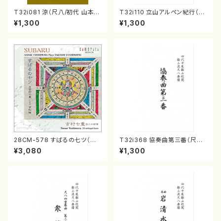
T32i081 涼（尺八/初代 山本邦
T32i110 立山アルペン紀行（尺
山/尺八/都山式譜）都山流公刊
八/初代 石垣征山/尺八/都山式
¥1,300
¥1,300
楽譜曲番:530
譜）都山流公刊楽譜曲番:559
28CM-578 すばるの七ツ（二
T32i368 協奏曲第三番（尺八/
十絃箏/クラリネット/ヴァイオリ
唯是震一/楽譜）都山流公刊楽譜
¥3,080
¥1,300
ン/チェロ/吉松 隆：/CD）
曲番:2073