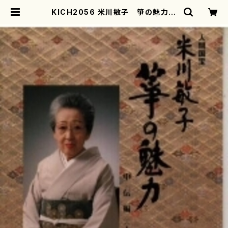
KICH2056 米川敏子 箏の魅力
中伝編<1>(箏/米川敏子/CD) | mot
herearth