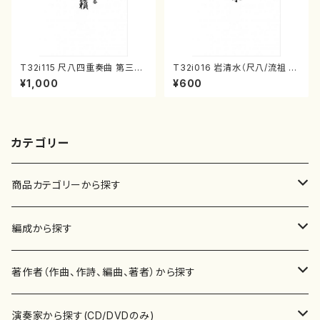
T32i115 尺八四重奏曲 第三番
T32i016 岩清水（尺八/流祖 中
衆籟（尺八/初代 山本邦山/尺
尾都山/楽譜）都山：15
¥1,000
¥600
八/都山式譜）都山流公刊楽譜曲
番:564
カテゴリー
商品カテゴリーから探す
楽譜
編成から探す
書籍
邦楽器
著作者（作曲、作詩、編曲、著者）から探す
書籍
箏・琴（ソロ）
CD・DVD
合唱
あ行
演奏家から探す(CD/DVDのみ)