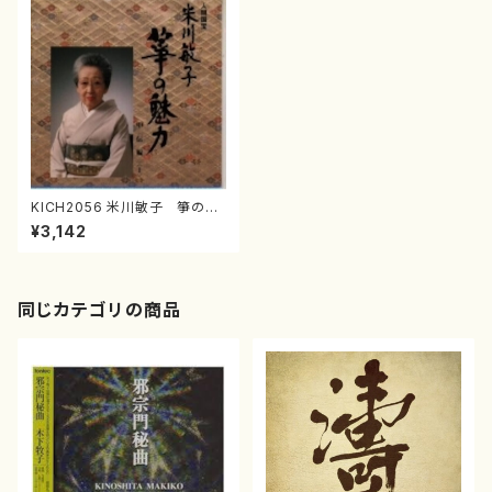
KICH2056 米川敏子 箏の魅
力 中伝編<1>(箏/米川敏子/C
¥3,142
D)
同じカテゴリの商品