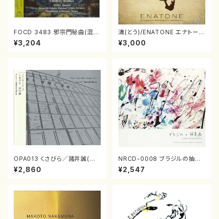
FOCD 3483 邪宗門秘曲(混声
濤(とう)/ENATONE エナトーネ
合唱/木下牧子/CD)
(CD)
¥3,204
¥3,000
OPA013 くさびら／諸井誠(電
NRCD-0008 ブラジルの抽象
子音楽／CD)
画（ギター, パーカッション／C
¥2,860
¥2,547
D）