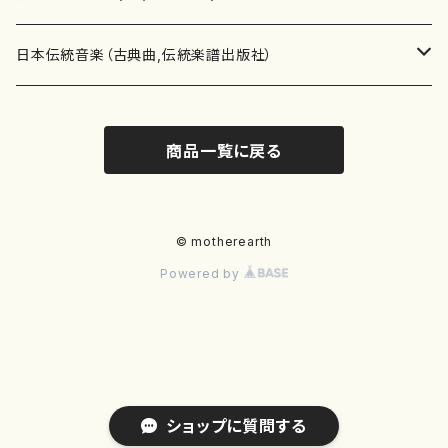
テキストブック
箏・琴（合奏）
混声合唱
青木省三(アオキ ショウゾウ)
チケット
歌・声
か行
邦楽（箏、三味線、尺八等）演奏家
日本伝統音楽（古典曲,伝統楽譜出版社）
事典
三味線（ソロ）
女声合唱
青島広志（アオシマ ヒロシ）
ソプラノ
梯郁夫(カケハシ イクオ)
アルメリア（箏）
雑誌
洋楽器（鍵盤楽器）
さ行
声楽家・合唱団・朗読等
地歌箏曲（箏古典楽譜）
商品一覧に戻る
詩集
三味線（合奏）
男声合唱
秋山健治(アキヤマ ケンジ）
アルト
蔭山滸山(カゲヤマ キョザン)
石川高（笙）
邦楽ジャーナル
ピアノ（ソロ）
斉藤松声(サイトウ ショウセイ)
應和惠子（声楽・ソプラノ）
宮城道雄（宮城宗家監修）
レコード
洋楽器（弦楽器）
た行
洋楽-鍵盤楽器（ピアノ、オルガン等）演奏家
地歌箏曲（三絃古典楽譜）
尺八（ソロ）
児童合唱
秋山邦晴(アキヤマ クニハル)
テノール
景山伸夫(カゲヤマ ノブオ)
伊藤まなみ（箏）
ピアノ（連弾）
斎藤武（サイトウ タケシ）
栗友会女声アンサンブル（合唱・女声合唱）
バイオリン（ソロ）
平良伊津美(タイラ イツミ)
マリーン・ファン・ニューケルケン（ピアノ）
宮城道雄（宮城宗家監修）
雑貨・アクセサリー
洋楽器（木管楽器）
な行
洋楽-弦楽器（バイオリン、ギター等）演奏家
長唄青柳楽譜（唄、三味線楽譜）
© motherearth
Powered by
尺八（合奏）
朗読・語り
芥川也寸志（アクタガワ ヤスシ）
バリトン
葛西聖憲(カサイ マサノリ)
浦上恵子（箏）
ピアノ（合奏）
斎藤友子(サイトウ トモコ)
川口聖加（声楽・ソプラノ）
バイオリン（合奏）
田頭優子(タガシラ ユウコ)
赤城眞理（ピアノ）
フルート（ピッコロを含む）（ソロ）
内藤 明美(ナイトウ アケミ)
戸澤哲夫（バイオリン）
杵屋彌之介(青柳茂三）
用具
洋楽器（金管楽器）
は行
洋楽-木管楽器（フルート、クラリネット等）演奏家
尺八（古典楽譜、伝統楽譜出版社）
邦楽大合奏
歌曲
芦垣美穂(アシガキ ミホ)
バス
片桐朋子(カタギリ トモコ)
小笠原夏美（箏）
オルガン
佐伯圭子(サエキ ケイコ)
平野忠彦（声楽・バリトン）
ビオラ
高野喜長(タカノ キチョウ)
青柳晋（ピアノ）
フルート（ピッコロを含む）（合奏）
永井薫(ナガイ カオル）
工藤真菜（バイオリン）
トランペット
萩原正吟(ハギワラ セイギン)
河村利夫（サクソフォン）
都山楽会楽譜
洋楽器（打楽器）
ま行
洋楽-打楽器（パーカッション、マリンバ等）演奏者
篠笛
ドロシー・アシュビー
その他（声域を指定しない歌など）
かただときこ(カタダ トキコ）
大久保智子（箏）
アコーディオン
坂井情二(サカイ ジョウジ)
河内紀恵（声楽・ソプラノ）
チェロ
高野検校(タカノ ケンギョウ)
伊沢長俊（オルガン）
クラリネット
永井ますみ(ナガイ マスミ）
松本克己（バイオリン）
ホルン
朴守賢(パク スヒョン)
板倉稔（クラリネット）
石垣 征山
マリンバ
セルドン・マイヤーズ
上野信一（パーカッション）
洋楽器（大編成）
や行
洋楽-大編成(オーケストラ、吹奏楽)楽団
ショップに質問する
笙・篳篥