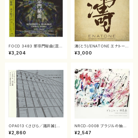
FOCD 3483 邪宗門秘曲(混声
濤(とう)/ENATONE エナトーネ
合唱/木下牧子/CD)
(CD)
¥3,204
¥3,000
OPA013 くさびら／諸井誠(電
NRCD-0008 ブラジルの抽象
子音楽／CD)
画（ギター, パーカッション／C
¥2,860
¥2,547
D）