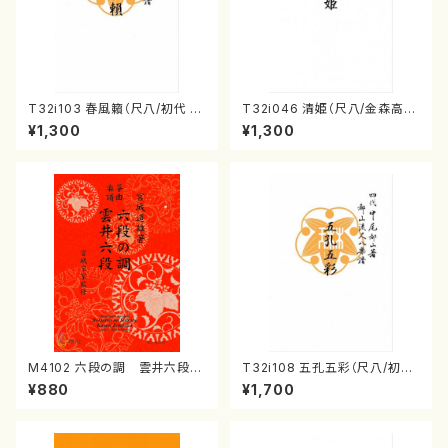
T32i103 春風籟（尺八/初代 石
T32i046 清姫（尺八/金森高
垣征山/尺八/都山式譜）都山流
山/楽譜）都山流公刊楽譜曲番：
¥1,300
¥1,300
公刊楽譜曲番:552
45
M4102 六段の調 雲井六段
T32i108 五孔五彩（尺八/初代
（箏/宮城道雄著・宮城宗家監修/
石垣征山/尺八/都山式譜）都山
¥880
¥1,700
箏曲古典楽譜）
流公刊楽譜曲番:557