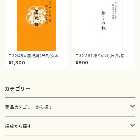
T32i454 慶祝調（尺八/久本玄
T32i361 稔りの秋（尺八/初代
智/楽譜）都山流公刊楽譜曲番:2
山川園松/楽譜） 都山流公刊楽
¥1,300
¥800
161
譜曲番:2066
カテゴリー
商品カテゴリーから探す
楽譜
編成から探す