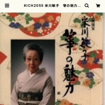
KICH2055 米川敏子 箏の魅力
初伝編(箏/米川敏子/CD) | mother
earth