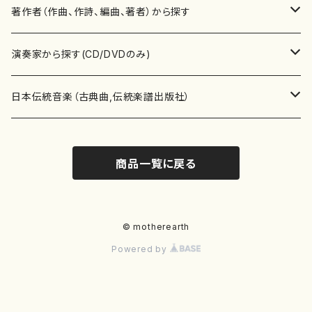
書籍
邦楽器
著作者（作曲、作詩、編曲、著者）から探す
書籍
箏・琴（ソロ）
CD・DVD
合唱
あ行
演奏家から探す(CD/DVDのみ)
テキストブック
箏・琴（合奏）
混声合唱
青木省三(アオキ ショウゾウ)
チケット
歌・声
か行
邦楽（箏、三味線、尺八等）演奏家
日本伝統音楽（古典曲,伝統楽譜出版社）
事典
三味線（ソロ）
女声合唱
青島広志（アオシマ ヒロシ）
ソプラノ
梯郁夫(カケハシ イクオ)
アルメリア（箏）
雑誌
洋楽器（鍵盤楽器）
さ行
声楽家・合唱団・朗読等
地歌箏曲（箏古典楽譜）
商品一覧に戻る
詩集
三味線（合奏）
男声合唱
秋山健治(アキヤマ ケンジ）
アルト
蔭山滸山(カゲヤマ キョザン)
石川高（笙）
邦楽ジャーナル
ピアノ（ソロ）
斉藤松声(サイトウ ショウセイ)
應和惠子（声楽・ソプラノ）
宮城道雄（宮城宗家監修）
レコード
洋楽器（弦楽器）
た行
洋楽-鍵盤楽器（ピアノ、オルガン等）演奏家
地歌箏曲（三絃古典楽譜）
尺八（ソロ）
児童合唱
秋山邦晴(アキヤマ クニハル)
テノール
景山伸夫(カゲヤマ ノブオ)
伊藤まなみ（箏）
ピアノ（連弾）
斎藤武（サイトウ タケシ）
栗友会女声アンサンブル（合唱・女声合唱）
バイオリン（ソロ）
平良伊津美(タイラ イツミ)
マリーン・ファン・ニューケルケン（ピアノ）
宮城道雄（宮城宗家監修）
雑貨・アクセサリー
洋楽器（木管楽器）
な行
洋楽-弦楽器（バイオリン、ギター等）演奏家
長唄青柳楽譜（唄、三味線楽譜）
© motherearth
Powered by
尺八（合奏）
朗読・語り
芥川也寸志（アクタガワ ヤスシ）
バリトン
葛西聖憲(カサイ マサノリ)
浦上恵子（箏）
ピアノ（合奏）
斎藤友子(サイトウ トモコ)
川口聖加（声楽・ソプラノ）
バイオリン（合奏）
田頭優子(タガシラ ユウコ)
赤城眞理（ピアノ）
フルート（ピッコロを含む）（ソロ）
内藤 明美(ナイトウ アケミ)
戸澤哲夫（バイオリン）
杵屋彌之介(青柳茂三）
用具
洋楽器（金管楽器）
は行
洋楽-木管楽器（フルート、クラリネット等）演奏家
尺八（古典楽譜、伝統楽譜出版社）
邦楽大合奏
歌曲
芦垣美穂(アシガキ ミホ)
バス
片桐朋子(カタギリ トモコ)
小笠原夏美（箏）
オルガン
佐伯圭子(サエキ ケイコ)
平野忠彦（声楽・バリトン）
ビオラ
高野喜長(タカノ キチョウ)
青柳晋（ピアノ）
フルート（ピッコロを含む）（合奏）
永井薫(ナガイ カオル）
工藤真菜（バイオリン）
トランペット
萩原正吟(ハギワラ セイギン)
河村利夫（サクソフォン）
都山楽会楽譜
洋楽器（打楽器）
ま行
洋楽-打楽器（パーカッション、マリンバ等）演奏者