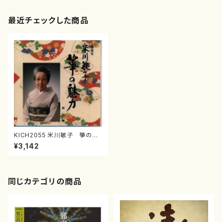
最近チェックした商品
KICH2055 米川敏子 箏の魅
力 初伝編(箏/米川敏子/CD)
¥3,142
同じカテゴリの商品