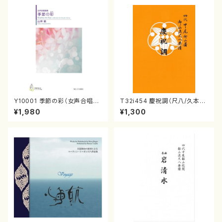
Y10001 季節の彩（女声合唱、
T32i454 慶祝調（尺八/久本玄
ピアノ/山岸徹/楽譜）
智/楽譜）都山流公刊楽譜曲番:2
¥1,980
¥1,300
161