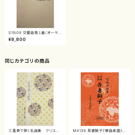
S15i09 交響曲第１番（オーケス
トラ/鈴木匡/楽譜）
¥8,800
同じカテゴリの商品
三重奏で弾く名曲集 クリスマ
M4139 吾妻獅子《箏曲楽譜》