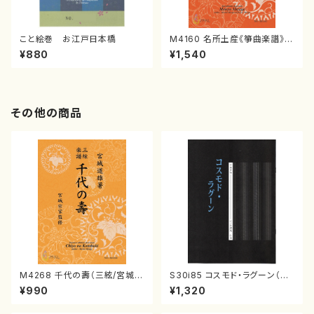
こと絵巻 お江戸日本橋
M4160 名所土産《箏曲楽譜》
（箏/宮城喜代子・宮城数江著・
¥880
¥1,540
宮城宗家監修/箏曲古典楽譜）
その他の商品
M4268 千代の壽（三絃/宮城道
S30i85 コスモド・ラグーン（箏
雄著・宮城宗家監修/三絃楽譜）
2，17，三，尺/沢井比河流/楽譜）
¥990
¥1,320