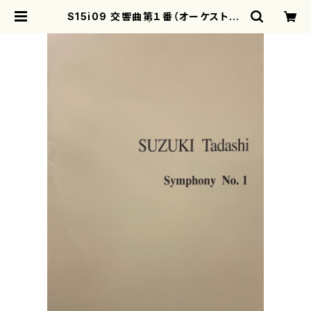
S15i09 交響曲第１番（オーケストラ/
鈴木匡/楽譜） | motherearth