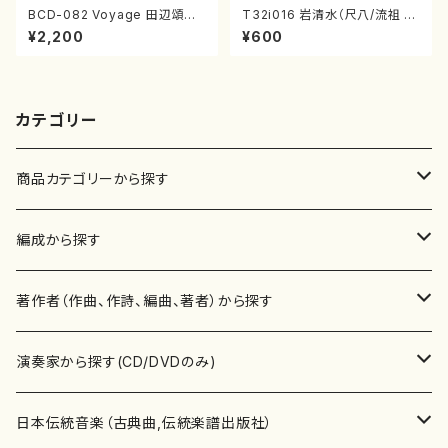
BCD-082 Voyage 田辺頌山
T32i016 岩清水（尺八/流祖 中
の演奏によるマーティン・リーガ
尾都山/楽譜）都山：15
¥2,200
¥600
ン尺八作品集（田辺頌山/マーテ
ィン・リーガン/CD）
カテゴリー
商品カテゴリーから探す
楽譜
編成から探す
書籍
邦楽器
著作者（作曲、作詩、編曲、著者）から探す
書籍
箏・琴（ソロ）
CD・DVD
合唱
あ行
演奏家から探す(CD/DVDのみ)
テキストブック
箏・琴（合奏）
混声合唱
青木省三(アオキ ショウゾウ)
チケット
歌・声
か行
邦楽（箏、三味線、尺八等）演奏家
日本伝統音楽（古典曲,伝統楽譜出版社）