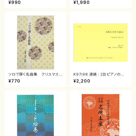
スメドレー( 箏2/大平光美 編
（箏/宮城道雄著・宮城宗家監修/
¥990
¥1,980
曲/楽譜）
箏曲古典楽譜）
ソロで弾く名曲集 クリスマス・
K97i98 連禱 : 2台ピアノのた
イブ／恋人がサンタクロース(
めの（2 Pianos / 菊池 幸夫 /
¥770
¥2,200
箏独奏 /大平光美 編曲/楽
楽譜）
譜）