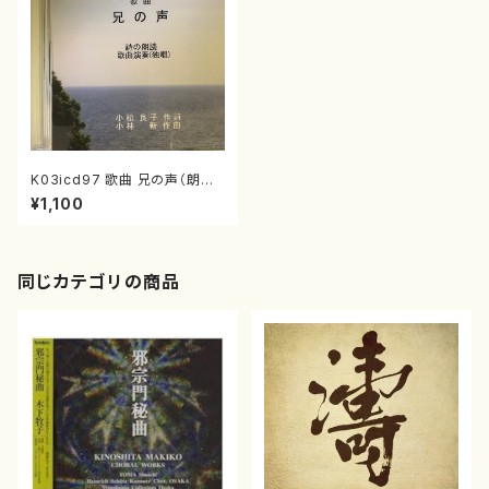
K03icd97 歌曲 兄の声（朗読、
独唱/小林新/CD）
¥1,100
同じカテゴリの商品