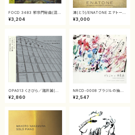
FOCD 3483 邪宗門秘曲(混声
濤(とう)/ENATONE エナトーネ
合唱/木下牧子/CD)
(CD)
¥3,204
¥3,000
OPA013 くさびら／諸井誠(電
NRCD-0008 ブラジルの抽象
子音楽／CD)
画（ギター, パーカッション／C
¥2,860
¥2,547
D）