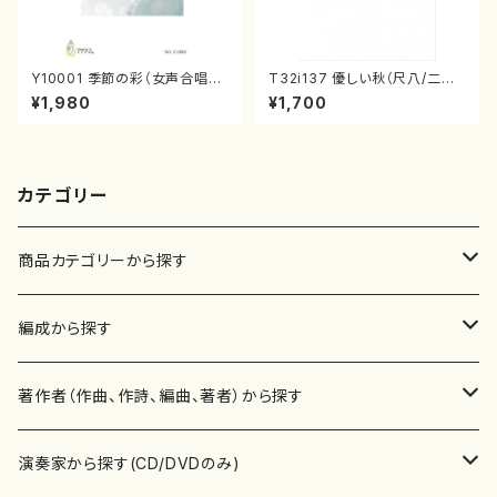
Y10001 季節の彩（女声合唱、
T32i137 優しい秋（尺八/二代
ピアノ/山岸徹/楽譜）
山本邦山/尺八/都山式譜）都山
¥1,980
¥1,700
流公刊楽譜曲番:586
カテゴリー
商品カテゴリーから探す
楽譜
編成から探す
書籍
邦楽器
著作者（作曲、作詩、編曲、著者）から探す
書籍
箏・琴（ソロ）
CD・DVD
合唱
あ行
演奏家から探す(CD/DVDのみ)