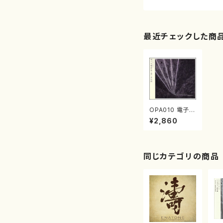
最近チェックした商
OPA010 電子交
響曲第１番(電子
¥2,860
音楽/南弘明/C
D)
同じカテゴリの商品