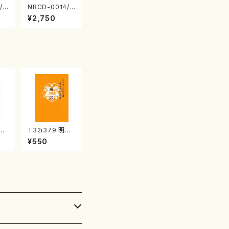
/0
NRCD-0014/0
TO
015 MAKOTO
¥2,750
 S
NAKAMURA S
 v
OLO PIANO さ
（ピ
んにんひとり（C
D）
比良
T32i379 明石
雄/
（尺八/初代 中村
¥550
公
双葉/楽譜）都山
5
流公刊楽譜曲番:
2084