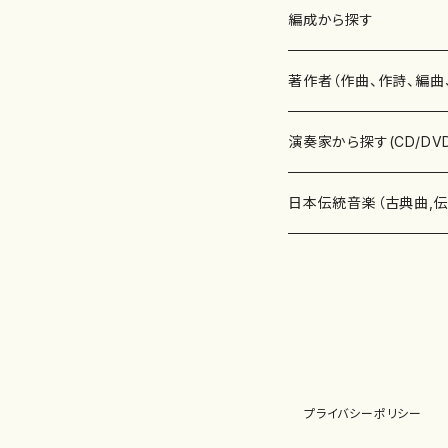
楽譜
編成から探す
書籍
邦楽器
著作者（作曲、作詩、編曲
書籍
箏・琴（ソロ）
CD・DVD
合唱
あ行
演奏家から探す(CD/DV
テキストブック
箏・琴（合奏）
混声合唱
青木省三(アオキ ショウゾウ)
チケット
歌・声
か行
邦楽（箏、三味線、尺八等
日本伝統音楽（古典曲,
事典
三味線（ソロ）
女声合唱
青島広志（アオシマ ヒロシ）
ソプラノ
梯郁夫(カケハシ イクオ)
アルメリア（箏）
雑誌
洋楽器（鍵盤楽器）
さ行
声楽家・合唱団・朗読等
地歌箏曲（箏古典楽譜）
詩集
三味線（合奏）
男声合唱
秋山健治(アキヤマ ケンジ）
アルト
蔭山滸山(カゲヤマ キョザン)
石川高（笙）
邦楽ジャーナル
ピアノ（ソロ）
斉藤松声(サイトウ ショウセイ
應和惠子（声楽・ソプラノ）
宮城道雄（宮城宗家監修）
レコード
洋楽器（弦楽器）
た行
洋楽-鍵盤楽器（ピアノ、
地歌箏曲（三絃古典楽
尺八（ソロ）
児童合唱
秋山邦晴(アキヤマ クニハル)
テノール
景山伸夫(カゲヤマ ノブオ)
伊藤まなみ（箏）
ピアノ（連弾）
斎藤武（サイトウ タケシ）
栗友会女声アンサンブル（合
バイオリン（ソロ）
平良伊津美(タイラ イツミ)
マリーン・ファン・ニューケルケ
宮城道雄（宮城宗家監修）
雑貨・アクセサリー
洋楽器（木管楽器）
な行
洋楽-弦楽器（バイオリン
長唄青柳楽譜（唄、三味
プライバシーポリシー
尺八（合奏）
朗読・語り
芥川也寸志（アクタガワ ヤス
バリトン
葛西聖憲(カサイ マサノリ)
浦上恵子（箏）
ピアノ（合奏）
斎藤友子(サイトウ トモコ)
川口聖加（声楽・ソプラノ）
バイオリン（合奏）
田頭優子(タガシラ ユウコ)
赤城眞理（ピアノ）
フルート（ピッコロを含む）（ソ
内藤 明美(ナイトウ アケミ)
戸澤哲夫（バイオリン）
杵屋彌之介(青柳茂三）
用具
洋楽器（金管楽器）
は行
洋楽-木管楽器（フルート
尺八（古典楽譜、伝統楽