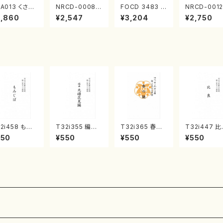
A013 くさび
NRCD-0008
FOCD 3483 邪
NRCD-0012
／諸井誠(電子
ブラジルの抽象
宗門秘曲(混声
013 MAKO
2,860
¥2,547
¥3,204
¥2,750
楽／CD)
画（ギター, パー
合唱/木下牧子/
NAKAMURA
カッション／C
CD)
OLO PIANO
D）
ol.2, vol.3
アノ／CD）
2i458 もみ
T32i355 編曲
T32i365 春の
T32i447 
ば（尺八/野村
元禄花見踊（尺
踊（尺八/中塩幸
（尺八/宮城道
550
¥550
¥550
¥550
峰/楽譜）都山
八/ 坂本勉/楽
祐/楽譜）都山流
楽譜）都山流
公刊楽譜曲番:
譜）都山流公刊
公刊楽譜曲番:2
刊楽譜曲番21
66
楽譜曲番:2059
070
4