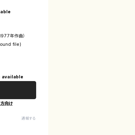
lable
（1977年作曲）
sound file)
 available
の方向け
通報する