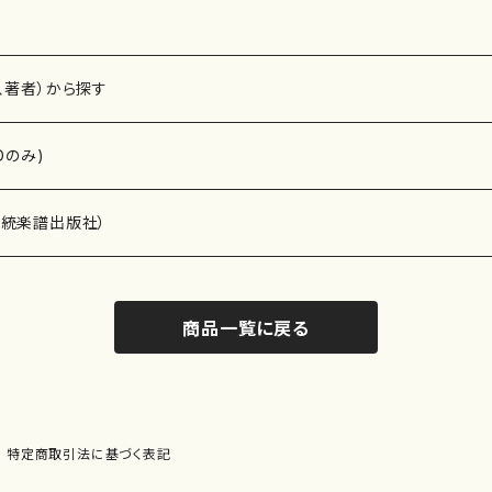
、著者）から探す
Dのみ)
）演奏家
伝統楽譜出版社）
商品一覧に戻る
)
オルガン等）演奏家
譜）
唱・女声合唱）
ン（ピアノ）
、ギター等）演奏家
線楽譜）
特定商取引法に基づく表記
シ）
ロ）
、クラリネット等）演奏家
譜出版社）