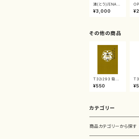
濤(とう)/ENAT
OP
ONE エナトーネ
ら
¥3,000
¥
(CD)
音
その他の商品
T32i293 菊水
T3
（尺八/山登万和/
じ
¥550
¥
楽譜）都山流公
正
刊楽譜曲番:114
流
8
21
カテゴリー
商品カテゴリーから探す