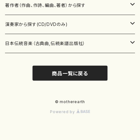
書籍
邦楽器
著作者（作曲、作詩、編曲、著者）から探す
書籍
箏・琴（ソロ）
CD・DVD
合唱
あ行
演奏家から探す(CD/DVDのみ)
テキストブック
箏・琴（合奏）
混声合唱
青木省三(アオキ ショウゾウ)
チケット
歌・声
か行
邦楽（箏、三味線、尺八等）演奏家
日本伝統音楽（古典曲,伝統楽譜出版社）
事典
三味線（ソロ）
女声合唱
青島広志（アオシマ ヒロシ）
ソプラノ
梯郁夫(カケハシ イクオ)
アルメリア（箏）
雑誌
洋楽器（鍵盤楽器）
さ行
声楽家・合唱団・朗読等
地歌箏曲（箏古典楽譜）
商品一覧に戻る
詩集
三味線（合奏）
男声合唱
秋山健治(アキヤマ ケンジ）
アルト
蔭山滸山(カゲヤマ キョザン)
石川高（笙）
邦楽ジャーナル
ピアノ（ソロ）
斉藤松声(サイトウ ショウセイ)
應和惠子（声楽・ソプラノ）
宮城道雄（宮城宗家監修）
レコード
洋楽器（弦楽器）
た行
洋楽-鍵盤楽器（ピアノ、オルガン等）演奏家
地歌箏曲（三絃古典楽譜）
尺八（ソロ）
児童合唱
秋山邦晴(アキヤマ クニハル)
テノール
景山伸夫(カゲヤマ ノブオ)
伊藤まなみ（箏）
ピアノ（連弾）
斎藤武（サイトウ タケシ）
栗友会女声アンサンブル（合唱・女声合唱）
バイオリン（ソロ）
平良伊津美(タイラ イツミ)
マリーン・ファン・ニューケルケン（ピアノ）
宮城道雄（宮城宗家監修）
雑貨・アクセサリー
洋楽器（木管楽器）
な行
洋楽-弦楽器（バイオリン、ギター等）演奏家
長唄青柳楽譜（唄、三味線楽譜）
© motherearth
Powered by
尺八（合奏）
朗読・語り
芥川也寸志（アクタガワ ヤスシ）
バリトン
葛西聖憲(カサイ マサノリ)
浦上恵子（箏）
ピアノ（合奏）
斎藤友子(サイトウ トモコ)
川口聖加（声楽・ソプラノ）
バイオリン（合奏）
田頭優子(タガシラ ユウコ)
赤城眞理（ピアノ）
フルート（ピッコロを含む）（ソロ）
内藤 明美(ナイトウ アケミ)
戸澤哲夫（バイオリン）
杵屋彌之介(青柳茂三）
用具
洋楽器（金管楽器）
は行
洋楽-木管楽器（フルート、クラリネット等）演奏家
尺八（古典楽譜、伝統楽譜出版社）
邦楽大合奏
歌曲
芦垣美穂(アシガキ ミホ)
バス
片桐朋子(カタギリ トモコ)
小笠原夏美（箏）
オルガン
佐伯圭子(サエキ ケイコ)
平野忠彦（声楽・バリトン）
ビオラ
高野喜長(タカノ キチョウ)
青柳晋（ピアノ）
フルート（ピッコロを含む）（合奏）
永井薫(ナガイ カオル）
工藤真菜（バイオリン）
トランペット
萩原正吟(ハギワラ セイギン)
河村利夫（サクソフォン）
都山楽会楽譜
洋楽器（打楽器）
ま行
洋楽-打楽器（パーカッション、マリンバ等）演奏者