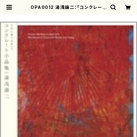
OPA0012 湯浅譲二：「コンクレート
小品集」(電子音楽/湯浅譲二/CD) |
motherearth