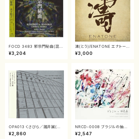
FOCD 3483 邪宗門秘曲(混声
濤(とう)/ENATONE エナトーネ
合唱/木下牧子/CD)
(CD)
¥3,204
¥3,000
OPA013 くさびら／諸井誠(電
NRCD-0008 ブラジルの抽象
子音楽／CD)
画（ギター, パーカッション／C
¥2,860
¥2,547
D）