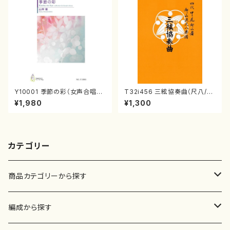
Y10001 季節の彩（女声合唱、
T32i456 三絃協奏曲（尺八/中
ピアノ/山岸徹/楽譜）
能島欣一/楽譜）都山流公刊楽譜
¥1,980
¥1,300
曲番:2164
カテゴリー
商品カテゴリーから探す
楽譜
編成から探す