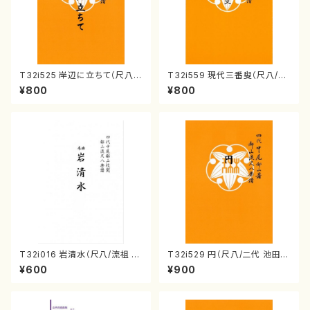
T32i525 岸辺に立ちて（尺八/
T32i559 現代三番叟（尺八/杵
初代 中村双葉/楽譜）都山流公
屋正邦/楽譜）都山流公刊楽譜曲
¥800
¥800
刊楽譜曲番:2234
番:2269
T32i016 岩清水（尺八/流祖 中
T32i529 円（尺八/二代 池田静
尾都山/楽譜）都山：15
山/楽譜）都山流公刊楽譜曲番:2
¥600
¥900
238