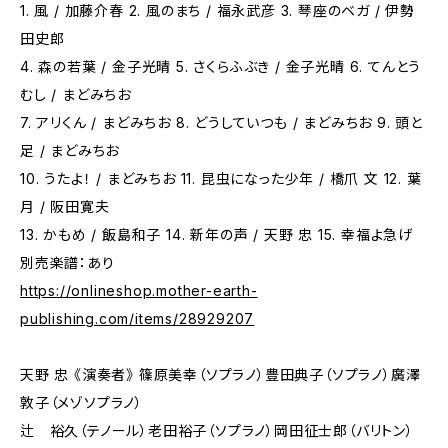
1. 風 / 加藤介春 2. 風のまち / 福永武彦 3. 琴座のベガ / 伊勢
田史郎
4. 森の若葉 / 金子光晴 5. さくらふぶき / 金子光晴 6. てんとう
むし / まどみちお
7. アリくん / まどみちお 8. どうしていつも / まどみちお 9. 頭と
足 / まどみちお
10. うたよ！ / まどみちお 11. 昆虫になった少年 / 橋爪 文 12. 葉
月 / 阪田寛夫
13. かもめ / 飯島和子 14. 新年の声 / 天野 忠 15. 幸福よ急げ
別売楽譜：あり
https://onlineshop.mother-earth-
publishing.com/items/28929207
天野 忠 《演奏者》 篠原美幸（ソプラノ）豊田典子（ソプラノ）廣澤
敦子（メゾソプラノ）
辻 裕久（テノール）老田裕子（ソプラノ）岡田征士郎（バリトン）