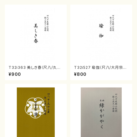
T32i363 美しき春（尺八/久本
T32i527 瑜伽（尺八/大月宗明/
玄智/楽譜）都山流公刊楽譜曲
楽譜）都山流公刊楽譜曲番:223
¥900
¥800
番:2068
6