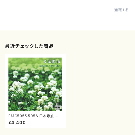
通報する
最近チェックした商品
FMC5055.5056 日本歌曲
團伊玖磨/中西覚 第4集(ピアノ
¥4,400
他/團伊玖磨,中西覚/CD)