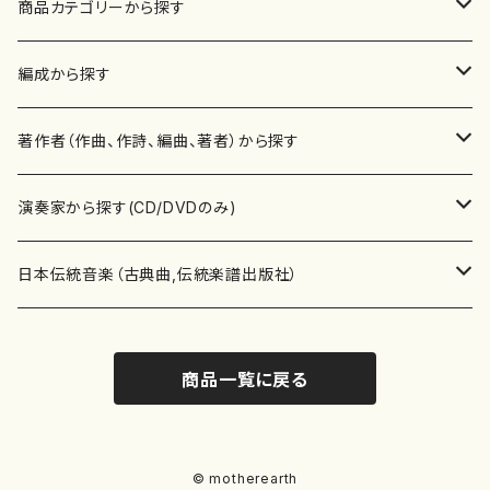
商品カテゴリーから探す
楽譜
編成から探す
書籍
邦楽器
著作者（作曲、作詩、編曲、著者）から探す
書籍
箏・琴（ソロ）
CD・DVD
合唱
あ行
演奏家から探す(CD/DVDのみ)
テキストブック
箏・琴（合奏）
混声合唱
青木省三(アオキ ショウゾウ)
チケット
歌・声
か行
邦楽（箏、三味線、尺八等）演奏家
日本伝統音楽（古典曲,伝統楽譜出版社）
事典
三味線（ソロ）
女声合唱
青島広志（アオシマ ヒロシ）
ソプラノ
梯郁夫(カケハシ イクオ)
アルメリア（箏）
雑誌
洋楽器（鍵盤楽器）
さ行
声楽家・合唱団・朗読等
地歌箏曲（箏古典楽譜）
商品一覧に戻る
詩集
三味線（合奏）
男声合唱
秋山健治(アキヤマ ケンジ）
アルト
蔭山滸山(カゲヤマ キョザン)
石川高（笙）
邦楽ジャーナル
ピアノ（ソロ）
斉藤松声(サイトウ ショウセイ)
應和惠子（声楽・ソプラノ）
宮城道雄（宮城宗家監修）
レコード
洋楽器（弦楽器）
た行
洋楽-鍵盤楽器（ピアノ、オルガン等）演奏家
地歌箏曲（三絃古典楽譜）
尺八（ソロ）
児童合唱
秋山邦晴(アキヤマ クニハル)
テノール
景山伸夫(カゲヤマ ノブオ)
伊藤まなみ（箏）
ピアノ（連弾）
斎藤武（サイトウ タケシ）
栗友会女声アンサンブル（合唱・女声合唱）
バイオリン（ソロ）
平良伊津美(タイラ イツミ)
マリーン・ファン・ニューケルケン（ピアノ）
宮城道雄（宮城宗家監修）
雑貨・アクセサリー
洋楽器（木管楽器）
な行
洋楽-弦楽器（バイオリン、ギター等）演奏家
長唄青柳楽譜（唄、三味線楽譜）
© motherearth