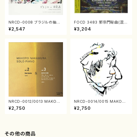
NRCD-0008 ブラジルの抽象
FOCD 3483 邪宗門秘曲(混声
画（ギター, パーカッション／C
合唱/木下牧子/CD)
¥2,547
¥3,204
D）
NRCD-0012/0013 MAKOTO
NRCD-0014/0015 MAKOTO
NAKAMURA SOLO PIANO v
NAKAMURA SOLO PIANO
¥2,750
¥2,750
ol.2, vol.3（ピアノ／CD）
さんにんひとり（CD）
その他の商品