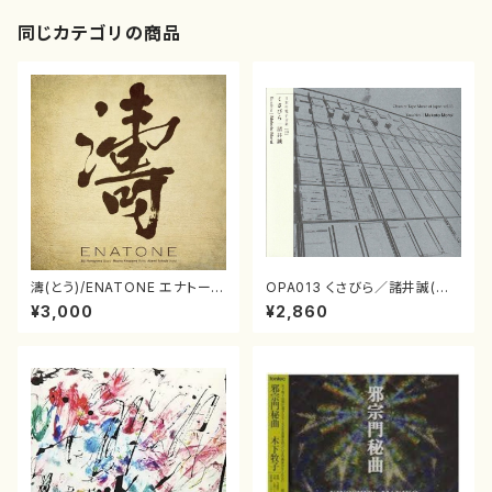
同じカテゴリの商品
濤(とう)/ENATONE エナトーネ
OPA013 くさびら／諸井誠(電
(CD)
子音楽／CD)
¥3,000
¥2,860