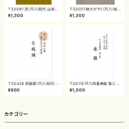
T32i081 涼（尺八/初代 山本邦
T32i051 緑かがやく（尺八/金
山/尺八/都山式譜）都山流公刊
森高山/楽譜）都山流公刊楽譜曲
¥1,300
¥1,300
楽譜曲番:530
番：50
T32i428 壱越調（尺八/初代 中
T32i115 尺八四重奏曲 第三番
村双葉/楽譜）都山流公刊楽譜曲
衆籟（尺八/初代 山本邦山/尺
¥900
¥1,000
番:2133
八/都山式譜）都山流公刊楽譜曲
番:564
カテゴリー