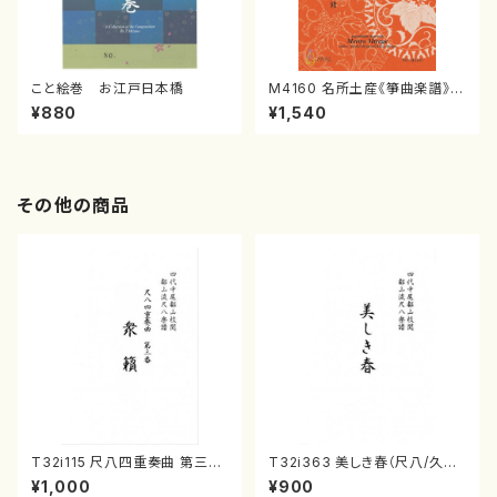
こと絵巻 お江戸日本橋
M4160 名所土産《箏曲楽譜》
（箏/宮城喜代子・宮城数江著・
¥880
¥1,540
宮城宗家監修/箏曲古典楽譜）
その他の商品
T32i115 尺八四重奏曲 第三番
T32i363 美しき春（尺八/久本
衆籟（尺八/初代 山本邦山/尺
玄智/楽譜）都山流公刊楽譜曲
¥1,000
¥900
八/都山式譜）都山流公刊楽譜曲
番:2068