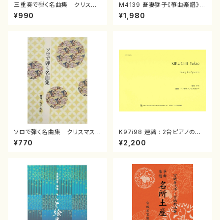
三重奏で弾く名曲集 クリスマ
M4139 吾妻獅子《箏曲楽譜》
スメドレー( 箏2/大平光美 編
（箏/宮城道雄著・宮城宗家監修/
¥990
¥1,980
曲/楽譜）
箏曲古典楽譜）
ソロで弾く名曲集 クリスマス・
K97i98 連禱 : 2台ピアノのた
イブ／恋人がサンタクロース(
めの（2 Pianos / 菊池 幸夫 /
¥770
¥2,200
箏独奏 /大平光美 編曲/楽
楽譜）
譜）