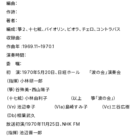
編曲：
作詩：
著者：
編成：箏２、十七絃、バイオリン、ビオラ、チェロ、コントラバス
収録曲：
作曲年 :1969.11~1970.1
演奏時間：
委 嘱：
初 演：1970年5月20日、日経ホール 「波の会」演奏会
（指揮）小林研一郎
（箏）谷殊美・西山陽子
（十七絃）小林由利子 （以上 箏「波の会」）
（Vn）池辺幸子 （Vla)島崎すみ子 （Vc)三谷広樹
（Db)相葉武久
放送初演/1970年11月25日、NHK FM
(指揮）池辺晋一郎