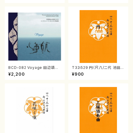
番:564
BCD-082 Voyage 田辺頌山
T32i529 円（尺八/二代 池田静
の演奏によるマーティン・リーガ
山/楽譜）都山流公刊楽譜曲番:2
¥2,200
¥900
ン尺八作品集（田辺頌山/マーテ
238
ィン・リーガン/CD）