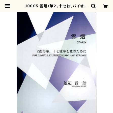
I0005 雲烟（箏２、十七絃、バイオリ
ン、ビオラ、チェロ、コントラバス/池辺
晋一郎/楽譜） | motherearth