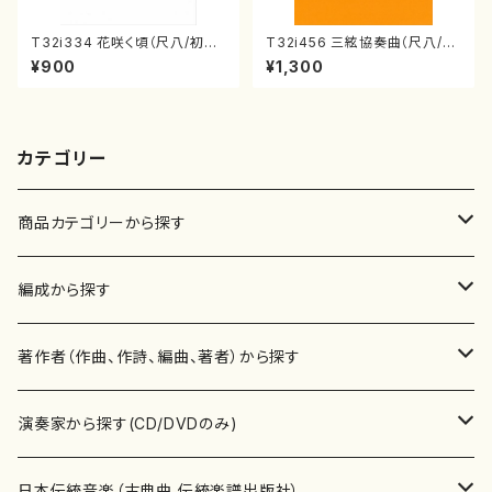
T32i334 花咲く頃（尺八/初代
T32i456 三絃協奏曲（尺八/中
山川園松/楽譜）都山流公刊楽譜
能島欣一/楽譜）都山流公刊楽譜
¥900
¥1,300
曲番:2037
曲番:2164
カテゴリー
商品カテゴリーから探す
楽譜
編成から探す
書籍
邦楽器
著作者（作曲、作詩、編曲、著者）から探す
書籍
箏・琴（ソロ）
CD・DVD
合唱
あ行
演奏家から探す(CD/DVDのみ)
テキストブック
箏・琴（合奏）
混声合唱
青木省三(アオキ ショウゾウ)
チケット
歌・声
か行
邦楽（箏、三味線、尺八等）演奏家
日本伝統音楽（古典曲,伝統楽譜出版社）