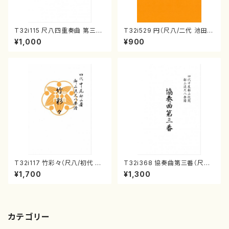
T32i115 尺八四重奏曲 第三番
T32i529 円（尺八/二代 池田静
衆籟（尺八/初代 山本邦山/尺
山/楽譜）都山流公刊楽譜曲番:2
¥1,000
¥900
八/都山式譜）都山流公刊楽譜曲
238
番:564
T32i117 竹彩々（尺八/初代 山
T32i368 協奏曲第三番（尺八/
本邦山/尺八/都山式譜）都山流
唯是震一/楽譜）都山流公刊楽譜
¥1,700
¥1,300
公刊楽譜曲番:566
曲番:2073
カテゴリー