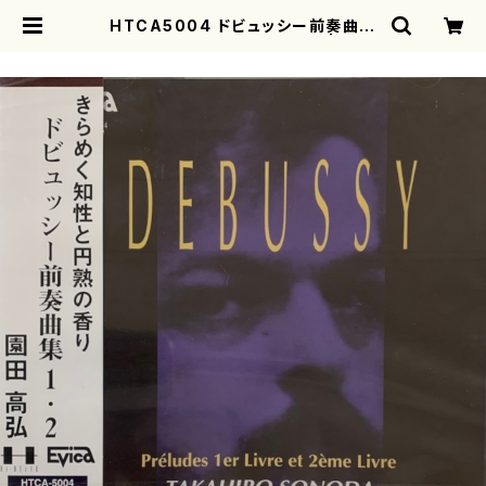
HTCA5004 ドビュッシー前奏曲集
（ピアノ/ドビュッシー /CD） | mot
herearth