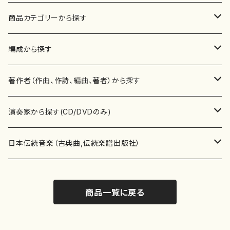
商品カテゴリーから探す
楽譜
編成から探す
書籍
邦楽器
著作者（作曲、作詩、編曲、著者）から探す
書籍
箏・琴（ソロ）
CD・DVD
合唱
あ行
演奏家から探す(CD/DVDのみ)
テキストブック
箏・琴（合奏）
混声合唱
青木省三(アオキ ショウゾウ)
チケット
歌・声
か行
邦楽（箏、三味線、尺八等）演奏家
日本伝統音楽（古典曲,伝統楽譜出版社）
事典
三味線（ソロ）
女声合唱
青島広志（アオシマ ヒロシ）
ソプラノ
梯郁夫(カケハシ イクオ)
アルメリア（箏）
雑誌
洋楽器（鍵盤楽器）
さ行
声楽家・合唱団・朗読等
地歌箏曲（箏古典楽譜）
商品一覧に戻る
詩集
三味線（合奏）
男声合唱
秋山健治(アキヤマ ケンジ）
アルト
蔭山滸山(カゲヤマ キョザン)
石川高（笙）
邦楽ジャーナル
ピアノ（ソロ）
斉藤松声(サイトウ ショウセイ)
應和惠子（声楽・ソプラノ）
宮城道雄（宮城宗家監修）
レコード
洋楽器（弦楽器）
た行
洋楽-鍵盤楽器（ピアノ、オルガン等）演奏家
地歌箏曲（三絃古典楽譜）
尺八（ソロ）
児童合唱
秋山邦晴(アキヤマ クニハル)