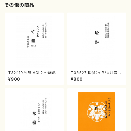
その他の商品
T32i119 竹韻 VOL2 ～嵯峨野
T32i527 瑜伽（尺八/大月宗明/
遊歩～（尺八/野村峰山/尺八/都
楽譜）都山流公刊楽譜曲番:223
¥900
¥800
山式譜）都山流公刊楽譜曲番:5
6
68