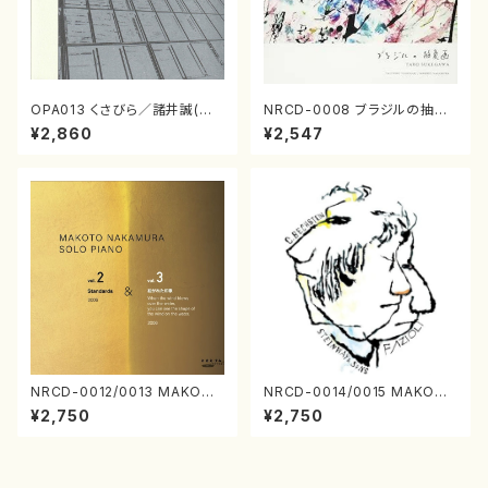
OPA013 くさびら／諸井誠(電
NRCD-0008 ブラジルの抽象
子音楽／CD)
画（ギター, パーカッション／C
¥2,860
¥2,547
D）
NRCD-0012/0013 MAKOTO
NRCD-0014/0015 MAKOTO
NAKAMURA SOLO PIANO v
NAKAMURA SOLO PIANO
¥2,750
¥2,750
ol.2, vol.3（ピアノ／CD）
さんにんひとり（CD）