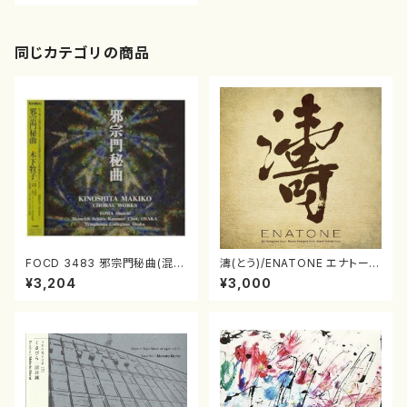
同じカテゴリの商品
FOCD 3483 邪宗門秘曲(混声
濤(とう)/ENATONE エナトーネ
合唱/木下牧子/CD)
(CD)
¥3,204
¥3,000